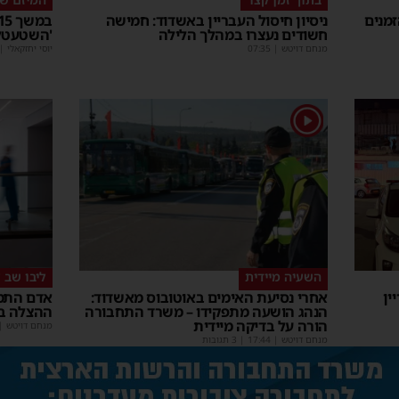
מנים
ניסיון חיסול העבריין באשדוד: חמישה
חשודים נעצרו במהלך הלילה
'השטעטל'
מנחם דויטש
|
07:35
יוסי יחזקאלי
|
1
השעיה מיידית
ליבו שב 
ין
אחרי נסיעת האימים באוטובוס מאשדוד:
אדם התמו
הנהג הושעה מתפקידו – משרד התחבורה
ההצלה בי
הורה על בדיקה מיידית
מנחם דויטש
|
מנחם דויטש
|
17:44
| 3 תגובות