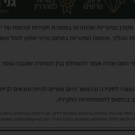
ו מקורן בסיגריות שהוחרמו במסגרת חקירות קודמות של ימ
 ההליך, אוחסנו הסיגריות במחסן פרטי מחוץ לנמל אשדו
 שהיה אמור להשתלם בגין הסחורה שנגנבה עומד על כ-26 מיליון ש
 נעצרו לחקירה ובהמשך היום צפויים להיות מובאים לבי
, בהתאם להתפתחויות החקירה.
 לאתר את בעלי הזכויות בצילומים המגיעים לידינו. אם זיהיתים בפרסומינו צילום 
ו ולבקש לחדול מהשימוש באמצעות כתובת המייל: haredim.ashdod@gmail.com