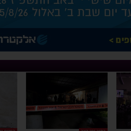
בתוך זמן קצר
המיזם ש