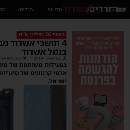
חדשות
חרדים
ממס
בשווי 26 מיליון ש”ח
4 תושבי אשדוד נ
בנמל אשדוד
משה קאהן
14:32
כ״א בתמוז תשפ״ו (07/2026
בפעילות משותפת של משט
אלפי קרטונים של סיגריו
ישראל.