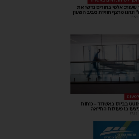
במשך 15 שעות: אלפי בחורים גדשו את
 ונהנו מרצף חוויות סביב השעון
06:59
לפעום
טט בביתו באשדוד – כוחות
צעו בו פעולות החייאה
17:35