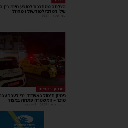
הצלחה מסחררת למופע סיום בין הז
של 'המרכז למורשת' ו'מהות'
משה קאהן
|
09:34
סכסוך כנופיות
ניסיון חיסול באשדוד: ירי לעבר עברי
מוכר – המשטרה פתחה במצוד
מנחם דויטש
|
06:54
| 1 תגובות