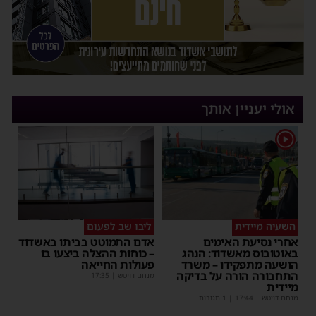
אולי יעניין אותך
1
השעיה מיידית
ליבו שב לפעום
אחרי נסיעת האימים
אדם התמוטט בביתו באשדוד
באוטובוס מאשדוד: הנהג
– כוחות ההצלה ביצעו בו
הושעה מתפקידו – משרד
פעולות החייאה
התחבורה הורה על בדיקה
מנחם דויטש
|
17:35
מיידית
מנחם דויטש
|
17:44
| 1 תגובות