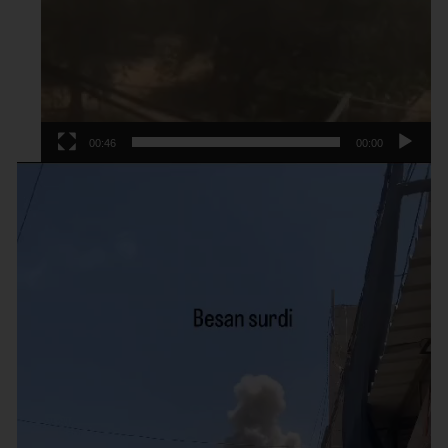
00:46
00:00
נגן
וידאו