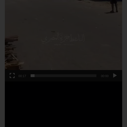
00:17
00:00
נגן
וידאו