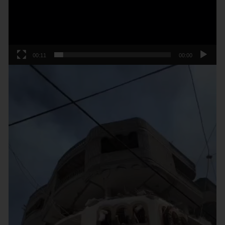
00:11
00:00
נגן
וידאו