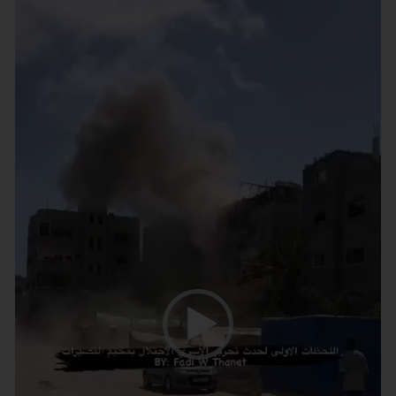
נגן
וידאו