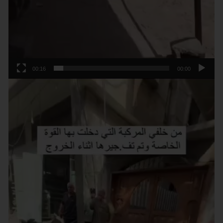
00:16
00:00
נגן
וידאו