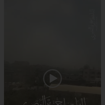
וידאו