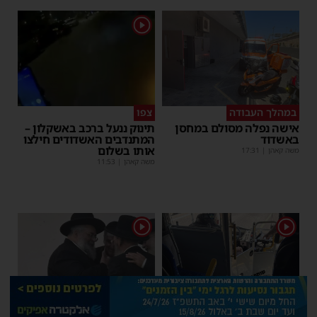
1
במהלך העבודה
צפו
אישה נפלה מסולם במחסן
תינוק ננעל ברכב באשקלון –
באשדוד
המתנדבים האשדודים חילצו
אותו בשלום
משה קאהן
|
17:31
משה קאהן
|
11:53
1
1
איבוד עשתונות
צפו