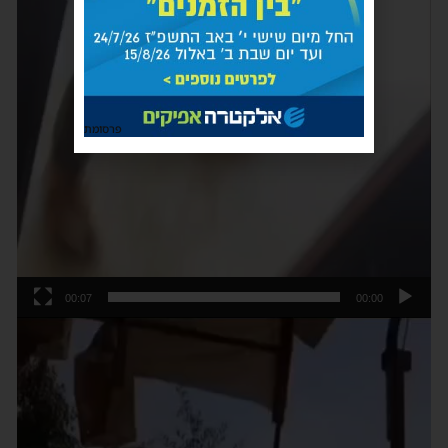
פרסומת
00:07
00:00
נגן
וידאו