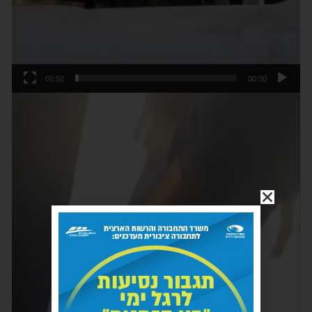
00:50
00:00
נגן
וידאו