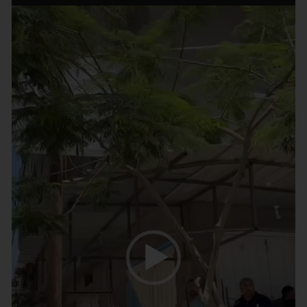
נגן
וידאו