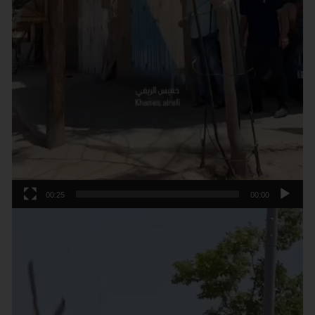
00:25
00:00
נגן
וידאו