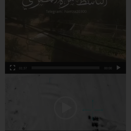
01:37
00:00
נגן
וידאו