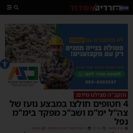
פתח סרג
והקב"ה מצילנו מידם:
4 חטופים חולצו במבצע נועז של
צה"ל ימ"מ ושב"כ מפקד בימ"מ
נפל
אביב נחשוני
21:16
ב׳ בסיון תשפ״ד (08/06/2024)
תגובות