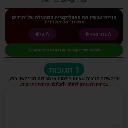
haredim.ashdod@gmail.com
הורידו עכשיו את האפליקצייה המובילה של 'חרדים
אשדוד' אליכם לנייד
לאנדורואיד
לאפל
להצטרפות לקבוצת העדכונים בוואטסאפ
1 תגובות
אין לשלוח תגובות שאינם הולמות או מכילות דברי לשון הרע,
הסתה ורכילות.
במידה ולא ניתן להגיב - הכתבה סגורה לתגובות.