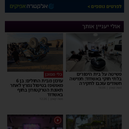
אולי יעניין אותך
פשיטה על בית הימורים
כלי מסוכן
בלתי חוקי באשדוד: חמישה
עדכון מבית החולים: בן 6
חשודים עוכבו לחקירה
מאושפז בטיפול נמרץ לאחר
משה קאהן
|
16:06
תאונת הטרקטורון בחוף
באשדוד
משה קאהן
|
12:26
1