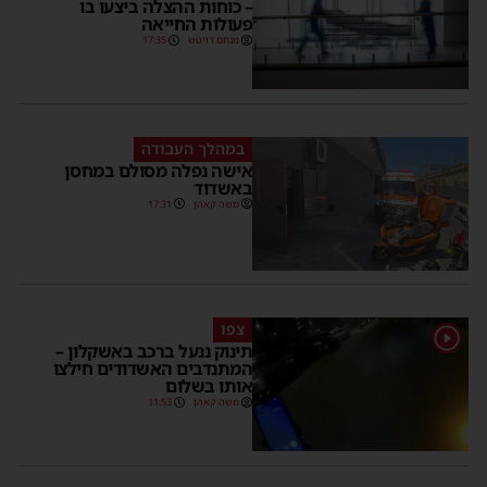
– כוחות ההצלה ביצעו בו
פעולות החייאה
מנחם דויטש
17:35
במהלך העבודה
אישה נפלה מסולם במחסן
באשדוד
משה קאהן
17:31
צפו
תינוק ננעל ברכב באשקלון –
המתנדבים האשדודים חילצו
אותו בשלום
משה קאהן
11:53