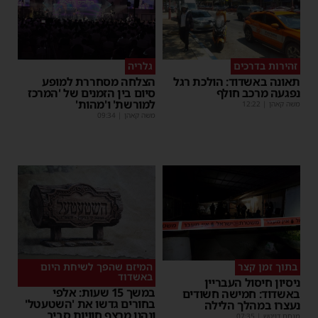
זהירות בדרכים
גלריה
תאונה באשדוד: הולכת רגל
הצלחה מסחררת למופע
נפגעה מרכב חולף
סיום בין הזמנים של 'המרכז
למורשת' ו'מהות'
משה קאהן
|
12:22
משה קאהן
|
09:34
בתוך זמן קצר
המיזם שהפך לשיחת היום
באשדוד
ניסיון חיסול העבריין
במשך 15 שעות: אלפי
באשדוד: חמישה חשודים
בחורים גדשו את 'השטעטל'
נעצרו במהלך הלילה
ונהנו מרצף חוויות סביב
מנחם דויטש
|
07:35