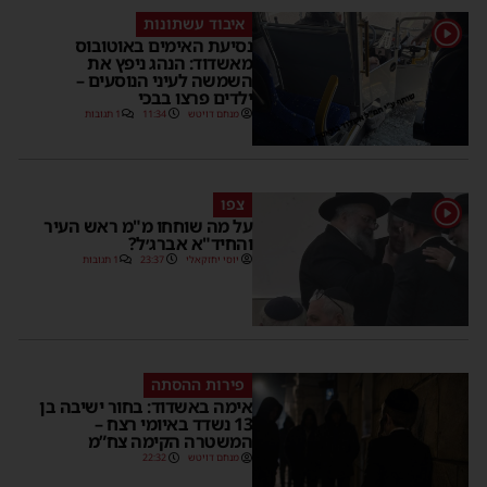
איבוד עשתונות
נסיעת האימים באוטובוס
מאשדוד: הנהג ניפץ את
השמשה לעיני הנוסעים –
ילדים פרצו בבכי
מנחם דויטש
11:34
1 תגובות
צפו
על מה שוחחו מ"מ ראש העיר
והחיד"א אברג׳ל?
יוסי יחזקאלי
23:37
1 תגובות
פירות ההסתה
אימה באשדוד: בחור ישיבה בן
13 נשדד באיומי רצח –
המשטרה הקימה צח”מ
מנחם דויטש
22:32