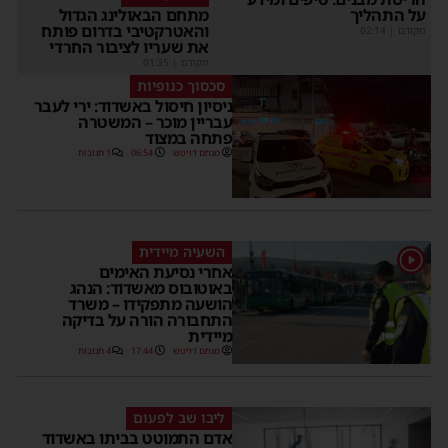
ל התהליך
מתחם הבאולינג הגדול
והאטרקטיבי בדרום פותח
קודם
|
02:14
את שעריו לציבור החרדי
מקודם
|
01:35
סכסוך כנופיות
ניסיון חיסול באשדוד: ירי לעבר
עבריין מוכר – המשטרה
פתחה במצוד
מנחם דויטש
06:54
1 תגובות
השעיה מיידית
אחרי נסיעת האימים
באוטובוס מאשדוד: הנהג
הושעה מתפקידו – משרד
התחבורה הורה על בדיקה
מיידית
מנחם דויטש
17:44
4 תגובות
ליבו שב לפעום
אדם התמוטט בביתו באשדוד