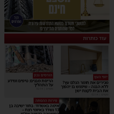
עוד כותרות
הורסים נכון
יופי העץ
הריסת מבנים: טיפים ומידע
מכירים את חומר הגלם עץ?
על התהליך
ללא הבנה – שימוש בו יהפוך
מקודם
|
02:14
את הבית לקצת ישן
מקודם
|
02:14
פירות ההסתה
אימה באשדוד: בחור ישיבה בן
13 נשדד באיומי רצח –
המשטרה הקימה צח”מ