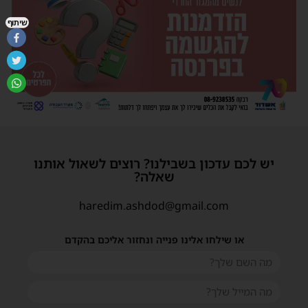
שיתוף
יש לכם עדכון בשבילנו? רוצים לשאול אותנו
שאלה?
haredim.ashdod@gmail.com
או שילחו אלינו פנייה ונחזור אליכם בהקדם