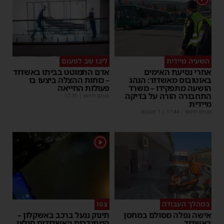
השעיה מיידית
ליבו שב לפעום
אחרי נסיעת האימים
אדם התמוטט בביתו באשדוד
באוטובוס מאשדוד: הנהג
– כוחות ההצלה ביצעו בו
הושעה מתפקידו – משרד
פעולות החייאה
התחבורה הורה על בדיקה
מנחם דויטש
|
17:35
מיידית
מנחם דויטש
|
17:44
| 1 תגובות
1
במהלך העבודה
צפו
אישה נפלה מסולם במחסן
תינוק ננעל ברכב באשקלון –
באשדוד
המתנדבים האשדודים חילצו