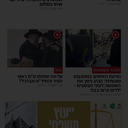
אותו בשלום
משה קאהן
|
17:31
משה קאהן
|
11:53
1
1
איבוד עשתונות
צפו
נסיעת האימים באוטובוס
על מה שוחחו מ"מ ראש
מאשדוד: הנהג ניפץ את
העיר והחיד"א אברג׳ל?
השמשה לעיני הנוסעים –
יוסי יחזקאלי
|
23:37
ילדים פרצו בבכי
מנחם דויטש
|
11:34
| 1 תגובות