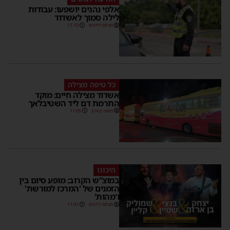
אלפי נהגים יושפעו: עבודות
לילה סמוך לאשדוד
מנחם דויטש
11:10
כל טיפה מצילה
אשדוד מצילה חיים: מוקד
התרמת דם ליד השטיבלאך
משה קאהן
11:05
היכונו
במוצ”ש הקרוב: מופע סיום בין
הזמנים של 'המרכז למורשת'
ו'מהות'
מנחם דויטש
11:01