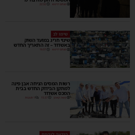
מנחם דויטש
22:32
שימו לב
שינוי חריג במועד השוק
באשדוד – זה התאריך החדש
מנחם דויטש
16:07
רשות המסים הניחה אבן פינה
למתקן הבידוק החדש בבית
המכס אשדוד
משה קאהן
15:37
1 תגובות
הודעה לנהגים