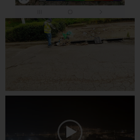
נגן
וידאו