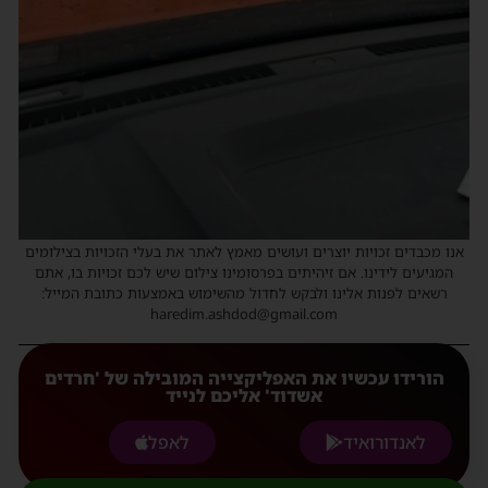
אנו מכבדים זכויות יוצרים ועושים מאמץ לאתר את בעלי הזכויות בצילומים
המגיעים לידינו. אם זיהיתים בפרסומינו צילום שיש לכם זכויות בו, אתם
רשאים לפנות אלינו ולבקש לחדול מהשימוש באמצעות כתובת המייל:
haredim.ashdod@gmail.com
הורידו עכשיו את האפליקצייה המובילה של 'חרדים
אשדוד' אליכם לנייד
לאנדורואיד
לאפל