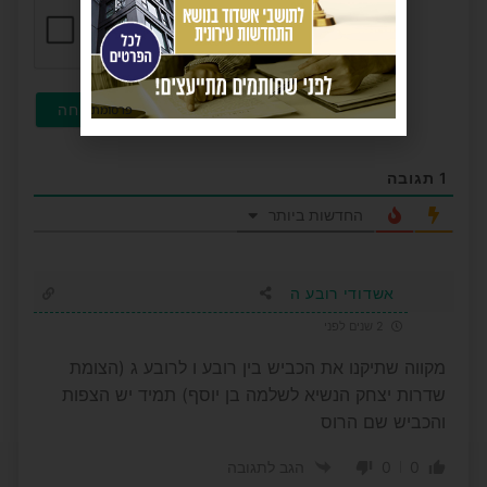
פרסומת
1
תגובה
החדשות ביותר
אשדודי רובע ה
2 שנים לפני
מקווה שתיקנו את הכביש בין רובע ו לרובע ג (הצומת
שדרות יצחק הנשיא לשלמה בן יוסף) תמיד יש הצפות
והכביש שם הרוס
0
0
הגב לתגובה