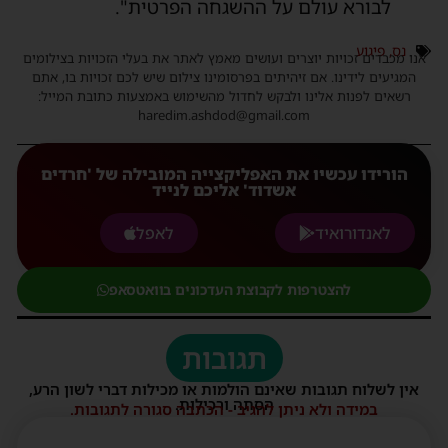
לבורא עולם על ההשגחה הפרטית".
נס
,
פיגוע
אנו מכבדים זכויות יוצרים ועושים מאמץ לאתר את בעלי הזכויות בצילומים
המגיעים לידינו. אם זיהיתים בפרסומינו צילום שיש לכם זכויות בו, אתם
רשאים לפנות אלינו ולבקש לחדול מהשימוש באמצעות כתובת המייל:
haredim.ashdod@gmail.com
הורידו עכשיו את האפליקצייה המובילה של 'חרדים
אשדוד' אליכם לנייד
לאנדורואיד
לאפל
להצטרפות לקבוצת העדכונים בוואטסאפ
תגובות
אין לשלוח תגובות שאינם הולמות או מכילות דברי לשון הרע,
הסתה ורכילות.
במידה ולא ניתן להגיב - הכתבה סגורה לתגובות.