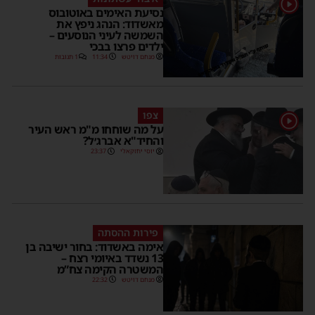
נסיעת האימים באוטובוס
מאשדוד: הנהג ניפץ את
השמשה לעיני הנוסעים –
ילדים פרצו בבכי
מנחם דויטש
11:34
1 תגובות
צפו
1
על מה שוחחו מ"מ ראש העיר
והחיד"א אברג׳ל?
יוסי יחזקאלי
23:37
פירות ההסתה
אימה באשדוד: בחור ישיבה בן
13 נשדד באיומי רצח –
המשטרה הקימה צח”מ
מנחם דויטש
22:32