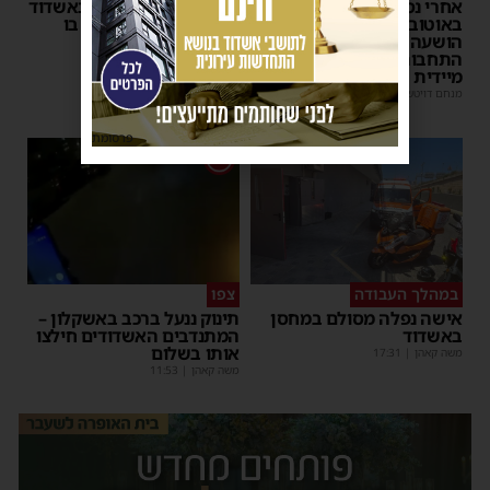
אחרי נסיעת האימים
אדם התמוטט בביתו באשדוד
באוטובוס מאשדוד: הנהג
– כוחות ההצלה ביצעו בו
הושעה מתפקידו – משרד
פעולות החייאה
התחבורה הורה על בדיקה
מנחם דויטש
|
17:35
מיידית
מנחם דויטש
|
17:44
| 3 תגובות
פרסומת
1
במהלך העבודה
צפו
אישה נפלה מסולם במחסן
תינוק ננעל ברכב באשקלון –
באשדוד
המתנדבים האשדודים חילצו
אותו בשלום
משה קאהן
|
17:31
משה קאהן
|
11:53