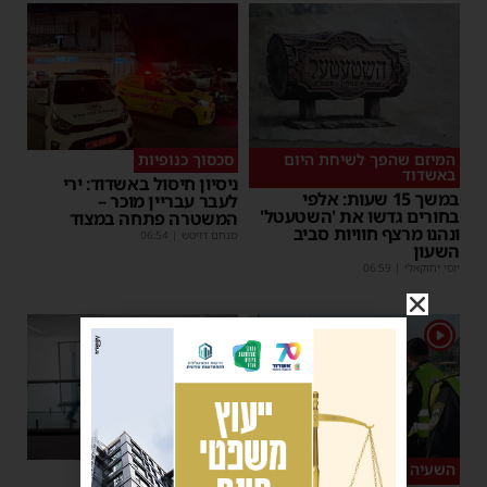
המיזם שהפך לשיחת היום
סכסוך כנופיות
באשדוד
ניסיון חיסול באשדוד: ירי
במשך 15 שעות: אלפי
לעבר עבריין מוכר –
בחורים גדשו את 'השטעטל'
המשטרה פתחה במצוד
ונהנו מרצף חוויות סביב
מנחם דויטש
|
06:54
השעון
יוסי יחזקאלי
|
06:59
1
השעיה מיידית
ליבו שב לפעום