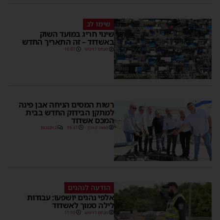
שימו לב
שינוי חריג במועד השוק
באשדוד – זה התאריך החדש
מנחם דויטש
16:07
רשות המסים הניחה אבן פינה
למתקן הבידוק החדש בבית
המכס אשדוד
משה קאהן
15:37
2 תגובות
הודעה לנהגים
אלפי נהגים יושפעו: עבודות
לילה סמוך לאשדוד
מנחם דויטש
11:10