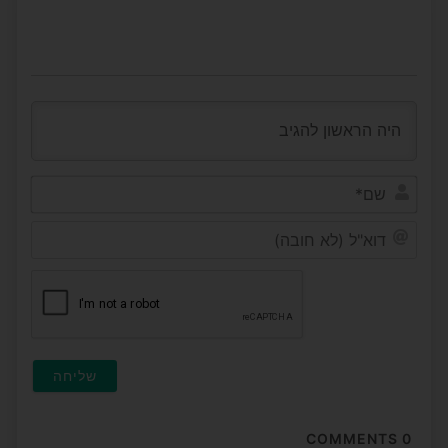
שם*
דוא"ל
(לא
חובה
COMMENTS
0