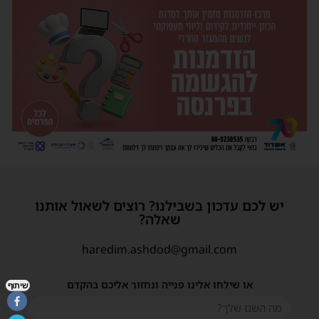
יש לכם עדכון בשבילנו? רוצים לשאול אותנו
שאלה?
haredim.ashdod@gmail.com
או שילחו אלינו פנייה ונחזור אליכם בהקדם
שיתוף