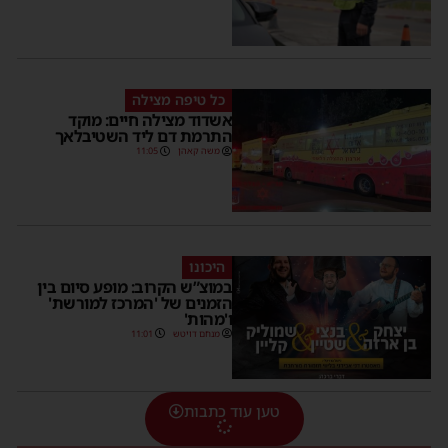
כל טיפה מצילה
אשדוד מצילה חיים: מוקד
התרמת דם ליד השטיבלאך
משה קאהן
11:05
היכונו
במוצ”ש הקרוב: מופע סיום בין
הזמנים של 'המרכז למורשת'
ו'מהות'
מנחם דויטש
11:01
טען עוד כתבות