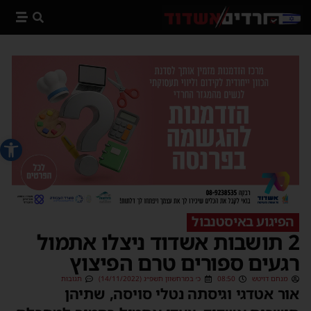
פתח סרג
הפיגוע באיסטנבול
2 תושבות אשדוד ניצלו אתמול
רגעים ספורים טרם הפיצוץ
מנחם דויטש
08:50
כ׳ במרחשוון תשפ״ג (14/11/2022)
תגובות
אור אטדגי וגיסתה נטלי סויסה, שתיהן