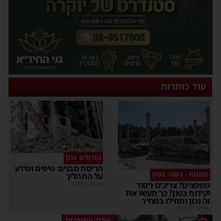
עוד כותרות
הורסים נכון
הריסת מבנים: טיפים ומידע
סמנטו - ניסור בטון
על התהליך
משפצים? צריכים ניסור
מקודם
|
02:14
וקידוח בטון? כך תעשו את
זה נכון ותוזילו במחיר
מקודם
|
02:14
איבוד עשתונות
1