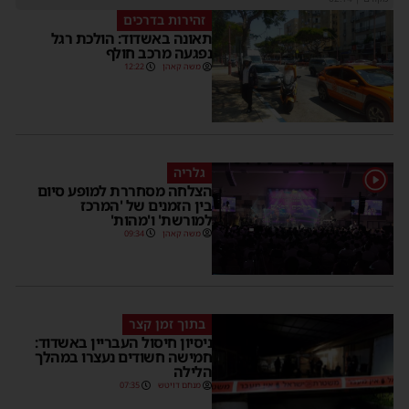
זהירות בדרכים
תאונה באשדוד: הולכת רגל
נפגעה מרכב חולף
משה קאהן
12:22
גלריה
1
הצלחה מסחררת למופע סיום
בין הזמנים של 'המרכז
למורשת' ו'מהות'
משה קאהן
09:34
בתוך זמן קצר
ניסיון חיסול העבריין באשדוד:
חמישה חשודים נעצרו במהלך
הלילה
מנחם דויטש
07:35