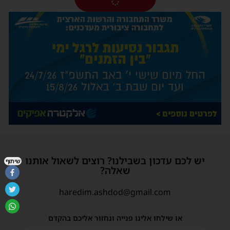
יש לכם עדכון בשבילנו? רוצים לשאול אותנו
שיתוף
שאלה?
haredim.ashdod@gmail.com
או שילחו אלינו פנייה ונחזור אליכם בהקדם