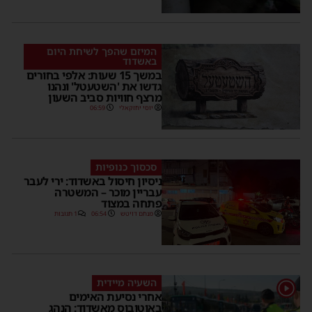
המיזם שהפך לשיחת היום
באשדוד
במשך 15 שעות: אלפי בחורים
גדשו את 'השטעטל' ונהנו
מרצף חוויות סביב השעון
יוסי יחזקאלי
06:59
סכסוך כנופיות
ניסיון חיסול באשדוד: ירי לעבר
עבריין מוכר – המשטרה
פתחה במצוד
מנחם דויטש
06:54
1 תגובות
השעיה מיידית
1
אחרי נסיעת האימים
באוטובוס מאשדוד: הנהג