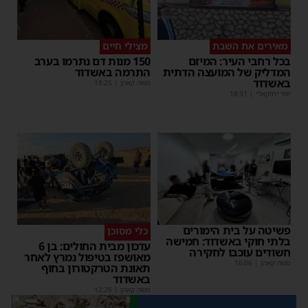
מאירים את השבת
מצילי חיים
בכל רחבי העיר: המיזם
150 מנות דם נתרמו בערב
המדליק של המועצה הדתית
התרמה באשדוד
באשדוד
משה קאהן
|
18:25
יוסי יחזקאלי
|
18:31
פשיטה על בית הימורים
כלי מסוכן
בלתי חוקי באשדוד: חמישה
עדכון מבית החולים: בן 6
חשודים עוכבו לחקירה
מאושפז בטיפול נמרץ לאחר
משה קאהן
|
16:06
תאונת הטרקטורון בחוף
באשדוד
משה קאהן
|
12:26