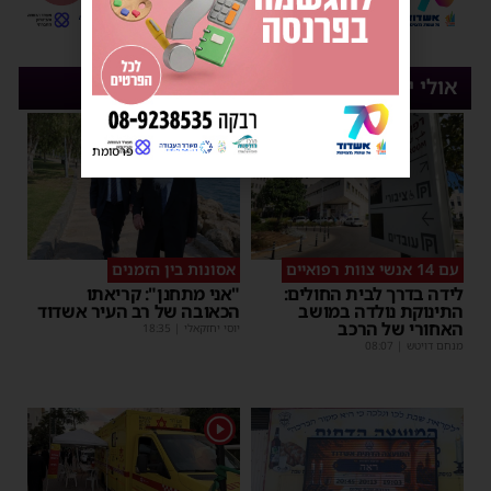
אולי יעניין אותך
פרסומת
עם 14 אנשי צוות רפואיים
אסונות בין הזמנים
לידה בדרך לבית החולים:
"אני מתחנן": קריאתו
התינוקת נולדה במושב
הכאובה של רב העיר אשדוד
האחורי של הרכב
יוסי יחזקאלי
|
18:35
מנחם דויטש
|
08:07
1