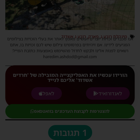
מינהלת רובע ג
,
פארק
,
רובע ג אשדוד
אנו מכבדים זכויות יוצרים ועושים מאמץ לאתר את בעלי הזכויות בצילומים
המגיעים לידינו. אם זיהיתים בפרסומינו צילום שיש לכם זכויות בו, אתם
רשאים לפנות אלינו ולבקש לחדול מהשימוש באמצעות כתובת המייל:
haredim.ashdod@gmail.com
הורידו עכשיו את האפליקצייה המובילה של 'חרדים
אשדוד' אליכם לנייד
לאנדורואיד
לאפל
להצטרפות לקבוצת העדכונים בוואטסאפ
1 תגובות