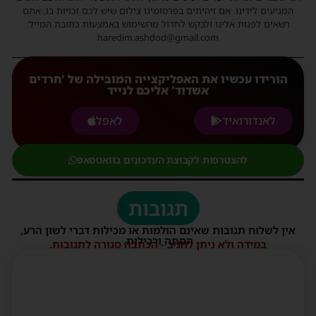
המגיעים לידינו. אם זיהיתים בפרסומינו צילום שיש לכם זכויות בו, אתם
רשאים לפנות אלינו ולבקש לחדול מהשימוש באמצעות כתובת המייל:
haredim.ashdod@gmail.com
הורידו עכשיו את האפליקצייה המובילה של 'חרדים
אשדוד' אליכם לנייד
לאנדורואיד
לאפל
להצטרפות לקבוצת העדכונים בוואטסאפ
תגובות
אין לשלוח תגובות שאינם הולמות או מכילות דברי לשון הרע,
הסתה ורכילות.
במידה ולא ניתן להגיב - הכתבה סגורה לתגובות.