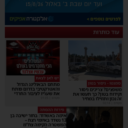
עוד כותרות
יש לאן לצאת
סמנטו - ניסור בטון
מתחם הבאולינג הגדול
והאטרקטיבי בדרום פותח
משפצים? צריכים ניסור
את שעריו לציבור החרדי
וקידוח בטון? כך תעשו את
זה נכון ותוזילו במחיר
מקודם
|
01:35
מקודם
|
02:14
פירות ההסתה
אימה באשדוד: בחור ישיבה בן
13 נשדד באיומי רצח –
המשטרה הקימה צח”מ