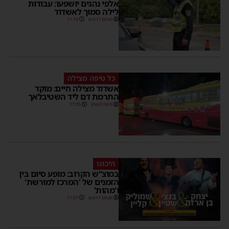
אלפי נהגים יושפעו: עבודות
לילה סמוך לאשדוד
מנחם דויטש
11:10
כל טיפה מצילה
אשדוד מצילה חיים: מוקד
התרמת דם ליד השטיבלאך
משה קאהן
11:05
היכונו
במוצ”ש הקרוב: מופע סיום בין
הזמנים של 'המרכז למורשת'
ו'מהות'
מנחם דויטש
11:01