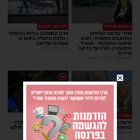
השעיה מיידית
ליבו שב לפעום
אחרי נסיעת האימים
אדם התמוטט בביתו באשדוד
באוטובוס מאשדוד: הנהג
– כוחות ההצלה ביצעו בו
הושעה מתפקידו – משרד
פעולות החייאה
התחבורה הורה על בדיקה
מנחם דויטש
|
17:35
מיידית
מנחם דויטש
|
17:44
| 1 תגובות
1
במהלך העבודה
צפו
אישה נפלה מסולם במחסן
תינוק ננעל ברכב באשקלון –
באשדוד
המתנדבים האשדודים חילצו
אותו בשלום
משה קאהן
|
17:31
משה קאהן
|
11:53