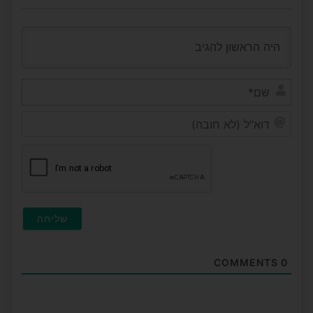
שם*
דוא"ל
(לא
חובה
COMMENTS
0