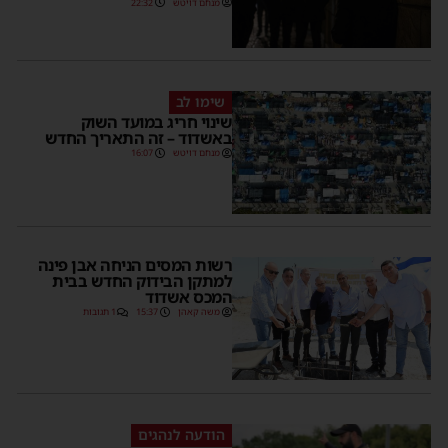
מנחם דויטש
22:32
שימו לב
שינוי חריג במועד השוק
באשדוד – זה התאריך החדש
מנחם דויטש
16:07
רשות המסים הניחה אבן פינה
למתקן הבידוק החדש בבית
המכס אשדוד
משה קאהן
15:37
1 תגובות
הודעה לנהגים