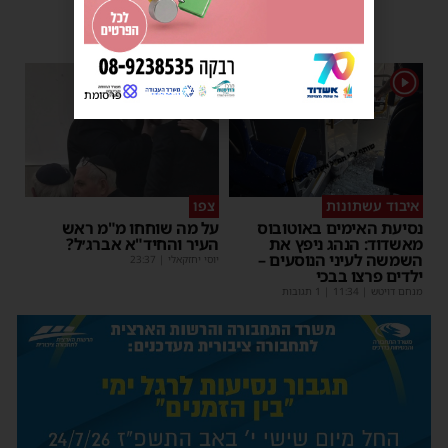
1
1
פרסומת
איבוד עשתונות
צפו
נסיעת האימים באוטובוס
על מה שוחחו מ"מ ראש
מאשדוד: הנהג ניפץ את
העיר והחיד"א אברג׳ל?
השמשה לעיני הנוסעים –
יוסי יחזקאלי
|
23:37
ילדים פרצו בבכי
מנחם דויטש
|
11:34
| 1 תגובות