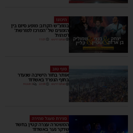
היכונו
במוצ”ש הקרוב: מופע סיום בין
הזמנים של 'המרכז למורשת'
ו'מהות'
מנחם דויטש
11:01
סוף טוב
אותר בחור הישיבה שנעדר
בחוף הנפרד באשדוד
מנחם דויטש
22:08
3 תגובות
סגירת מעגל מהירה
המשטרה עצרה קטין בחשד
שדקר נער באשדוד