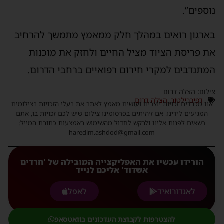
נוספים”.
בארגון רואים במהלך חלק ממאמץ מתמשך להרחיב
את פריסת הציוד מציל החיים ולחזק את מוכנות
המתנדבים למקרי חירום רפואיים ברחבי הדרום.
צילום: הצלה דרום
דפיברילטור
,
הצלה דרום
אנו מכבדים זכויות יוצרים ועושים מאמץ לאתר את בעלי הזכויות בצילומים
המגיעים לידינו. אם זיהיתים בפרסומינו צילום שיש לכם זכויות בו, אתם
רשאים לפנות אלינו ולבקש לחדול מהשימוש באמצעות כתובת המייל:
haredim.ashdod@gmail.com
הורידו עכשיו את האפליקצייה המובילה של 'חרדים
אשדוד' אליכם לנייד
לאנדורואיד
לאפל
להצטרפות לקבוצת העדכונים בוואטסאפ