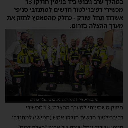
במהלך ערב גיבוש ביד בנימין חולקו 13
מכשירי דפיברילטור חדשים למתנדבי סניפי
אשדוד ונחל שורק - כחלק מהמאמץ לחזק את
מערך ההצלה בדרום.
חלוקת מכשירי דפיברילטור למתנדבי הצלה בדרום
חיזוק משמעותי למערך ההצלה: 13 מכשירי
דפיברילטור חדשים חולקו אמש (חמישי) למתנדבי
סניפי אשדוד ונחל שורק של ארגון “הצלה דרום”,