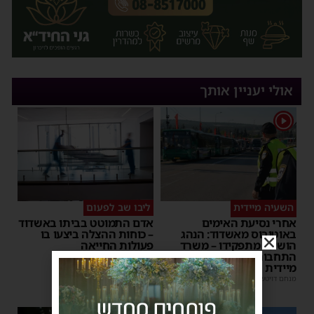
אולי יעניין אותך
1
השעיה מיידית
ליבו שב לפעום
אחרי נסיעת האימים
אדם התמוטט בביתו באשדוד
באוטובוס מאשדוד: הנהג
– כוחות ההצלה ביצעו בו
הושעה מתפקידו – משרד
פעולות החייאה
התחבורה הורה על בדיקה
מנחם דויטש
|
17:35
מיידית
מנחם דויטש
|
17:44