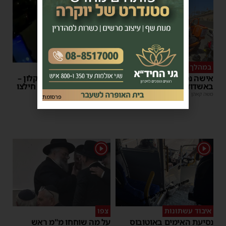
1
במהלך העבודה
צפו
אישה נפלה מסולם במחסן
תינוק ננעל ברכב באשקלון –
באשדוד
המתנדבים האשדודים חילצו
אותו בשלום
משה קאהן
|
17:31
פרסומת
משה קאהן
|
11:53
1
1
איבוד עשתונות
צפו
נסיעת האימים באוטובוס
על מה שוחחו מ"מ ראש