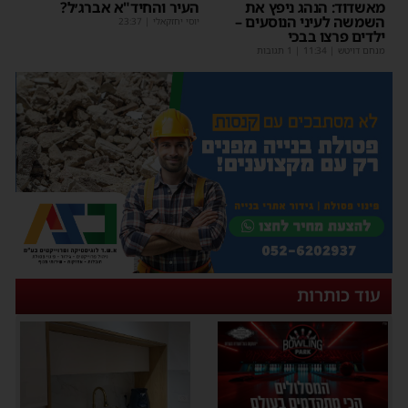
מאשדוד: הנהג ניפץ את
העיר והחיד"א אברג׳ל?
השמשה לעיני הנוסעים –
יוסי יחזקאלי
|
23:37
ילדים פרצו בבכי
מנחם דויטש
|
11:34
| 1 תגובות
עוד כותרות