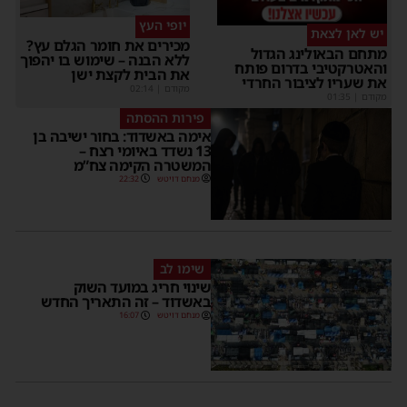
יופי העץ
יש לאן לצאת
מכירים את חומר הגלם עץ?
מתחם הבאולינג הגדול
ללא הבנה – שימוש בו יהפוך
והאטרקטיבי בדרום פותח
את הבית לקצת ישן
את שעריו לציבור החרדי
מקודם
|
02:14
מקודם
|
01:35
פירות ההסתה
אימה באשדוד: בחור ישיבה בן
13 נשדד באיומי רצח –
המשטרה הקימה צח”מ
מנחם דויטש
22:32
שימו לב
שינוי חריג במועד השוק
באשדוד – זה התאריך החדש
מנחם דויטש
16:07