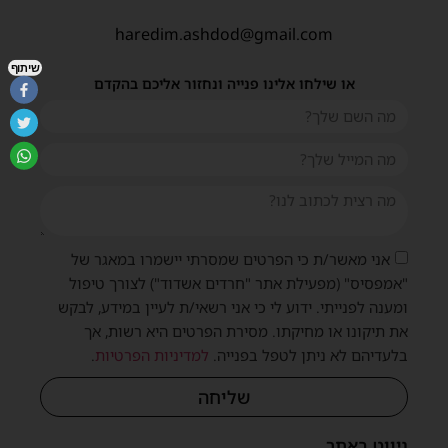
haredim.ashdod@gmail.com
שיתוף
או שילחו אלינו פנייה ונחזור אליכם בהקדם
אני מאשר/ת כי הפרטים שמסרתי יישמרו במאגר של
"אמפסיס" (מפעילת אתר "חרדים אשדוד") לצורך טיפול
ומענה לפנייתי. ידוע לי כי אני רשאי/ת לעיין במידע, לבקש
את תיקונו או מחיקתו. מסירת הפרטים היא רשות, אך
בלעדיהם לא ניתן לטפל בפנייה.
למדיניות הפרטיות
.
שליחה
ניווט באתר