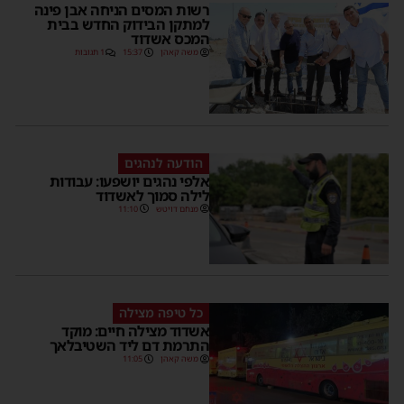
רשות המסים הניחה אבן פינה
למתקן הבידוק החדש בבית
המכס אשדוד
משה קאהן
15:37
1 תגובות
הודעה לנהגים
אלפי נהגים יושפעו: עבודות
לילה סמוך לאשדוד
מנחם דויטש
11:10
כל טיפה מצילה
אשדוד מצילה חיים: מוקד
התרמת דם ליד השטיבלאך
משה קאהן
11:05