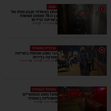
עצוב
1
אסון באשדוד: נקבע מותו של
בן ה-78 שנפצע אנושות
בשריפה בדירתו
מנחם דויטש
09:38
טרגדיה באשדוד
1
גבר נפצע אנושות בשריפה
שפרצה בדירתו
משה קאהן
06:44
1 תגובות
במהלך העבודה
פועל נפצע ממספריים
חשמליות באשדוד
משה קאהן
22:14