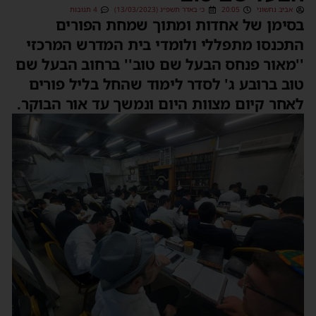
אביב נחשוני
20:05
כ׳ באדר תשפ״ג (13/03/2023)
4 תגובות
בסימן של אחדות ומתוך שמחת הפורים
התכנסו מתפללי ולומדי בית המדרש המרכזי
''מאור פנחס הבעל שם טוב'' ברחוב הבעל שם
טוב ברובע ג' לסדר לימוד שהחל בליל פורים
לאחר קיום מצוות היום ונמשך עד אור הבוקר.