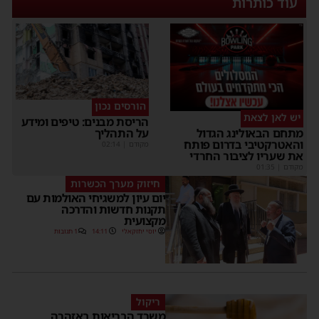
עוד כותרות
הורסים נכון
יש לאן לצאת
הריסת מבנים: טיפים ומידע
על התהליך
מתחם הבאולינג הגדול
והאטרקטיבי בדרום פותח
מקודם
|
02:14
את שעריו לציבור החרדי
מקודם
|
01:35
חיזוק מערך הכשרות
יום עיון למשגיחי האולמות עם
תקנות חדשות והדרכה
מקצועית
יוסי יחזקאלי
14:11
1 תגובות
ריקול
משרד הבריאות באזהרה