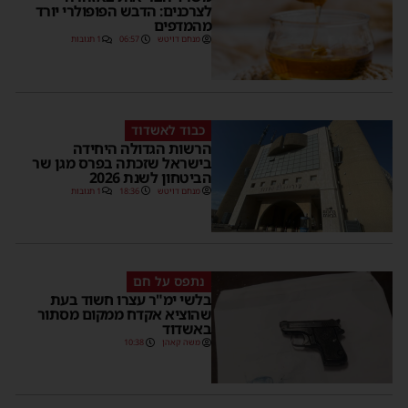
לצרכנים: הדבש הפופולרי יורד
מהמדפים
מנחם דויטש
06:57
1 תגובות
כבוד לאשדוד
הרשות הגדולה היחידה
בישראל שזכתה בפרס מגן שר
הביטחון לשנת 2026
מנחם דויטש
18:36
1 תגובות
נתפס על חם
בלשי ימ"ר עצרו חשוד בעת
שהוציא אקדח ממקום מסתור
באשדוד
משה קאהן
10:38