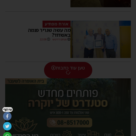
אורח מפתיע
מה עשה שגריר פנמה
באשדוד?
מנחם דויטש
22:08
טען עוד כתבות
שיתוף