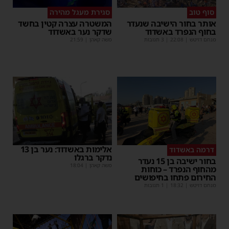
סוף טוב
סגירת מעגל מהירה
אותר בחור הישיבה שנעדר
המשטרה עצרה קטין בחשד
בחוף הנפרד באשדוד
שדקר נער באשדוד
מנחם דויטש
|
22:08
| 3 תגובות
משה קאהן
|
21:59
אלימות באשדוד: נער בן 13
דרמה באשדוד
נדקר ברגלו
בחור ישיבה בן 15 נעדר
משה קאהן
|
18:04
מהחוף הנפרד – כוחות
החירום פתחו בחיפושים
מנחם דויטש
|
18:32
| 1 תגובות