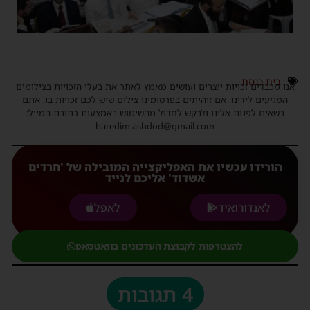
בית כנסת
אנו מכבדים זכויות יוצרים ועושים מאמץ לאתר את בעלי הזכויות בצילומים
המגיעים לידינו. אם זיהיתים בפרסומינו צילום שיש לכם זכויות בו, אתם
רשאים לפנות אלינו ולבקש לחדול מהשימוש באמצעות כתובת המייל:
haredim.ashdod@gmail.com
הורידו עכשיו את האפליקצייה המובילה של 'חרדים
אשדוד' אליכם לנייד
לאנדורואיד
לאפל
להצטרפות לקבוצת העדכונים בוואטסאפ
4 תגובות