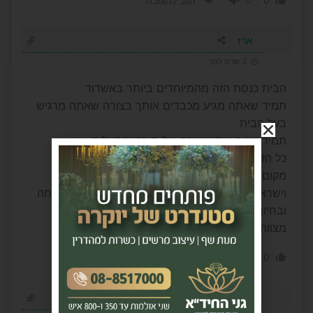
הגב לתגובה
ארז
3 שנים לפני
הבית כנסת הזה מהמיוחדים ביותר באשדוד
תמיד שאתה מגיע מכבדים אותך בצורה שאתה מרגיש
בעל הבית
תמיד שמח שם ואווירה של תורה והתעלות
כל הזדמנות שיש אני קופץ להתפלל שם
מקום תורה וחסד אמיתי
וישראל בן שימול אדם מיוחד שמנהל את הכל בשמחה
ובחיוך לכולם
מצווה גדולה לתמוך שם
0
0
הגב לתגובה
אביתר