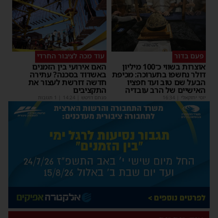
פעם בדור
עוד מכה לציבור החרדי
אוצרות בשווי כ־100 מיליון
האם אירועי בין הזמנים
דולר נחשפו בתערוכה: מכיפת
באשדוד בסכנה? עתירה
הבעל שם טוב ועד חפציו
חדשה דורשת לעצור את
האישיים של הרב עובדיה
התקציבים
יוסי יחזקאלי
|
16:34
מנחם דויטש
|
14:24
| 1 תגובות