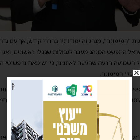
ות "המימונה", מנהג זה יסודותיו בהררי קודש, אך עם גדר
ראל התפשט המנהג מעבר לגבולות שגבלו ראשונים, ואנו א
על השמועה הרעה שהגיעה לאוזנינו, כי יש מאחינו פשוטי ה
אכלי המימונה.
ו רעה רבה ונוראה, והינם מכינים מאכלי חמץ כבר ביו
סור חמץ, או סוברים שאיסור חמץ עבר כבר, וזו טעות חמו
ל איש ואיש להתרות על כך, ולבער רעה זו מן העולם. כי או