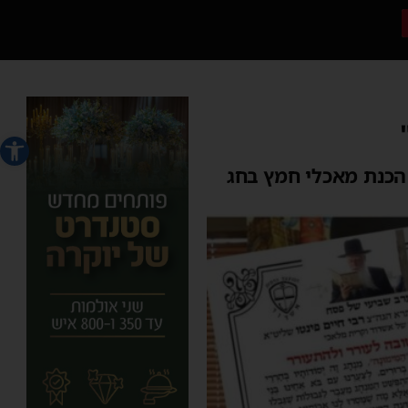
פתח סרג
 הכנת מאכלי חמץ בחג