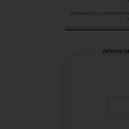
שיש לכם זכויות בו, אתם רשאים לפנות
ה ורכילות.
דוא"ל
(לא