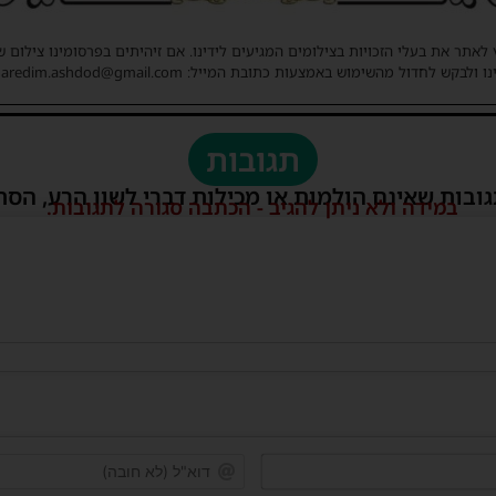
 לאתר את בעלי הזכויות בצילומים המגיעים לידינו. אם זיהיתים בפרסומינו צילום 
ו ולבקש לחדול מהשימוש באמצעות כתובת המייל: haredim.ashdod@gmail.com
תגובות
גובות שאינם הולמות או מכילות דברי לשון הרע, הסת
במידה ולא ניתן להגיב - הכתבה סגורה לתגובות.
שם*