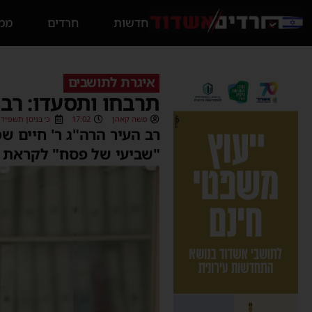
חדשות
חרדים
ממס
איגרת לתושבים
תרבחו ותסעדו: רב
משה קאהן
17:02
כ׳ בניסן תשפ״ד (28/04/2024
רב העיר הרה"ג ר' חיים ש
"שביעי של פסח" לקראת "