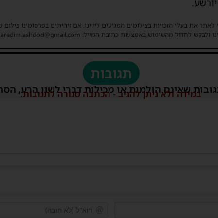
ורשע.
 לאתר את בעלי הזכויות בצילומים המגיעים לידינו. אם זיהיתים בפרסומינו צילום 
ו ולבקש לחדול מהשימוש באמצעות כתובת המייל: haredim.ashdod@gmail.com
תגובות
גובות שאינם הולמות או מכילות דברי לשון הרע, הסת
במידה ולא ניתן להגיב - הכתבה סגורה לתגובות.
שם*