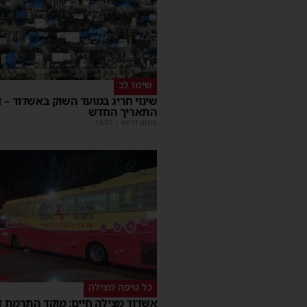
שימו לב
שינוי חריג במועד השוק באשדוד – ז
התאריך החדש
מנחם דויטש
|
16:07
כל טיפה מצילה
אשדוד מצילה חיים: מוקד התרמת ד