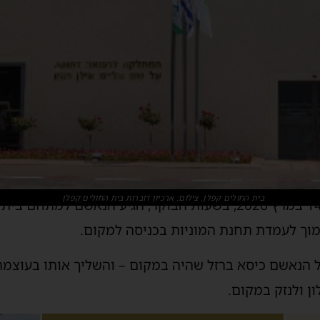
בית החולים קפלן. צילום: ארכיון דוברות בית החולים קפלן
על פי כתב האישום, בתאריך 14 במרץ 2026, בשעות הבוקר, הגיע הנ
 הנאשם כיסא ברזל שהיה במקום – והשליך אותו בעוצמה 
ן ולנזק במקום.