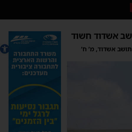
ושב אשדוד חשוד
פתח סרג
ושב אשדוד, מ’ ח’