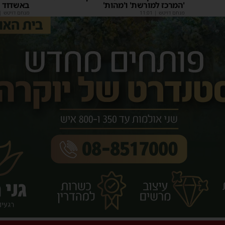
'המרכז למורשת' ו'מהות'
באשדוד
מנחם דויטש
|
11:01
מנחם דויטש
|