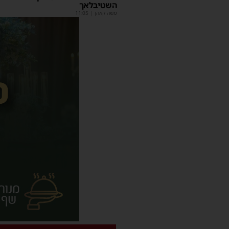
השטיבלאך
משה קאהן
|
11:05