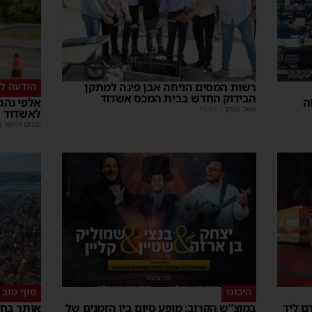
רשות המסים הניחה אבן פינה למתקן
הודעה לנ
הבידוק החדש בבית המכס אשדוד
ה
אלפי נהגי
משה קאהן
|
15:37
לאשדוד
מנחם דויטש
|
היכונו
סוף טוב
ם ליד
במוצ”ש הקרוב: מופע סיום בין הזמנים של
אותר בחו