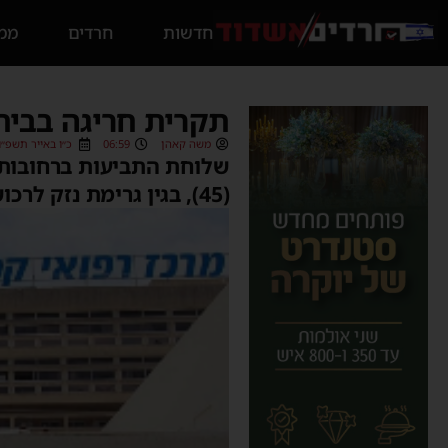
חדשות
חרדים
ממס
תקרית חריגה בבית
משה קאהן
06:59
כ״ו באייר תשפ״ו (3/05/2026
שלוחת התביעות ברחובות 
(45), בגין גרימת נזק לרכוש במזיד לאחר תקרית חריגה בבית החולים קפלן.