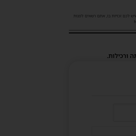
שיש לכם זכויות בו, אתם רשאים לפנות
ה ורכילות.
דוא"ל
(לא