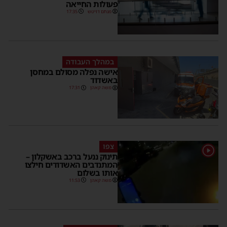
פעולות החייאה
מנחם דויטש
17:35
במהלך העבודה
אישה נפלה מסולם במחסן
באשדוד
משה קאהן
17:31
צפו
1
תינוק ננעל ברכב באשקלון –
המתנדבים האשדודים חילצו
אותו בשלום
משה קאהן
11:53