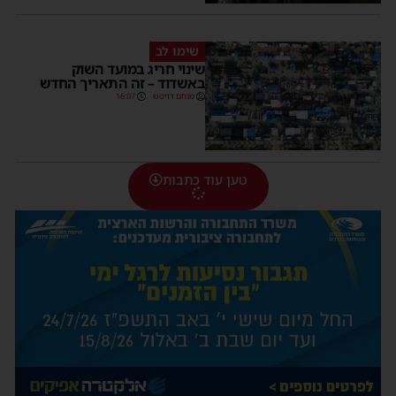
שימו לב
שינוי חריג במועד השוק
באשדוד – זה התאריך החדש
מנחם דויטש
16:07
טען עוד כתבות