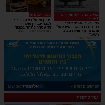
המיזם שהפך לשיחת היום
סכסוך כנופיות
באשדוד
ניסיון חיסול באשדוד: ירי
במשך 15 שעות: אלפי
לעבר עבריין מוכר –
בחורים גדשו את 'השטעטל'
המשטרה פתחה במצוד
ונהנו מרצף חוויות סביב
מנחם דויטש
|
06:54
| 1 תגובות
השעון
יוסי יחזקאלי
|
06:59
עוד כותרות