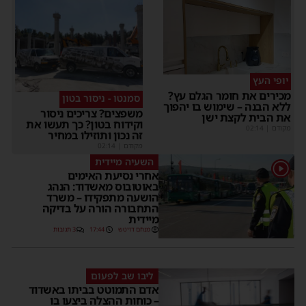
יופי העץ
מכירים את חומר הגלם עץ?
סמנטו - ניסור בטון
ללא הבנה – שימוש בו יהפוך
משפצים? צריכים ניסור
את הבית לקצת ישן
וקידוח בטון? כך תעשו את
מקודם
|
02:14
זה נכון ותוזילו במחיר
מקודם
|
02:14
השעיה מיידית
1
אחרי נסיעת האימים
באוטובוס מאשדוד: הנהג
הושעה מתפקידו – משרד
התחבורה הורה על בדיקה
מיידית
מנחם דויטש
17:44
3 תגובות
ליבו שב לפעום
אדם התמוטט בביתו באשדוד
– כוחות ההצלה ביצעו בו