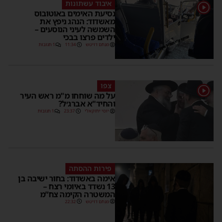
איבוד עשתונות
1
נסיעת האימים באוטובוס
מאשדוד: הנהג ניפץ את
השמשה לעיני הנוסעים –
ילדים פרצו בבכי
מנחם דויטש
11:34
1 תגובות
צפו
1
על מה שוחחו מ"מ ראש העיר
והחיד"א אברג׳ל?
יוסי יחזקאלי
23:37
1 תגובות
פירות ההסתה
אימה באשדוד: בחור ישיבה בן
13 נשדד באיומי רצח –
המשטרה הקימה צח”מ
מנחם דויטש
22:32