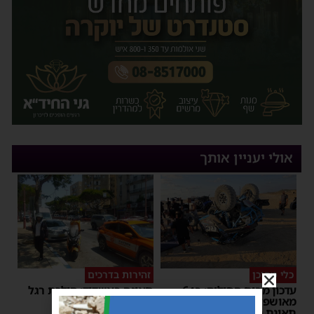
אולי יעניין אותך
כלי מסוכן
זהירות בדרכים
עדכון מבית החולים: בן 6
תאונה באשדוד: הולכת רגל
מאושפז בטיפול נמרץ לאחר
נפגעה מרכב חולף
תאונת הטרקטורון בחוף
משה קאהן
|
12:22