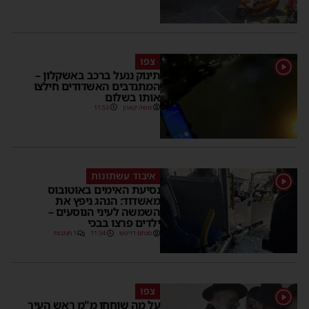
צפו
1
תינוק ננעל ברכב באשקלון –
המתנדבים האשדודים חילצו
אותו בשלום
משה קאהן
11:53
איבוד עשתונות
1
נסיעת האימים באוטובוס
מאשדוד: הנהג ניפץ את
השמשה לעיני הנוסעים –
ילדים פרצו בבכי
מנחם דויטש
11:34
1 תגובות
צפו
1
על מה שוחחו מ"מ ראש העיר