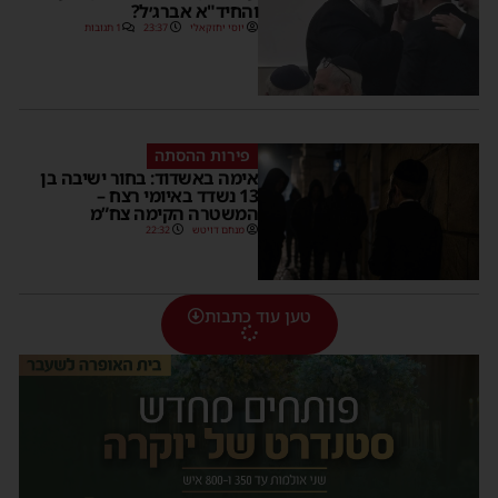
והחיד"א אברג׳ל?
יוסי יחזקאלי
23:37
1 תגובות
פירות ההסתה
אימה באשדוד: בחור ישיבה בן
13 נשדד באיומי רצח –
המשטרה הקימה צח”מ
מנחם דויטש
22:32
טען עוד כתבות