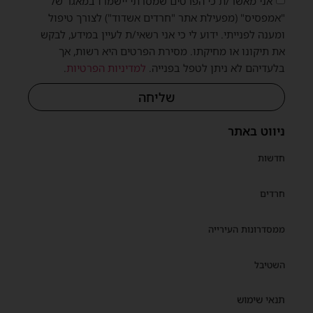
אני מאשר/ת כי הפרטים שמסרתי יישמרו במאגר של
"אמפסיס" (מפעילת אתר "חרדים אשדוד") לצורך טיפול
ומענה לפנייתי. ידוע לי כי אני רשאי/ת לעיין במידע, לבקש
את תיקונו או מחיקתו. מסירת הפרטים היא רשות, אך
בלעדיהם לא ניתן לטפל בפנייה.
למדיניות הפרטיות
.
שליחה
ניווט באתר
חדשות
חרדים
ממסדרונות העירייה
השטיבל
תנאי שימוש