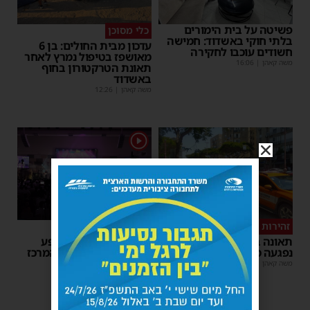
פשיטה על בית הימורים
כלי מסוכן
בלתי חוקי באשדוד: חמישה
עדכון מבית החולים: בן 6
חשודים עוכבו לחקירה
מאושפז בטיפול נמרץ לאחר
משה קאהן
|
16:06
תאונת הטרקטורון בחוף
באשדוד
משה קאהן
|
12:26
1
זהירות בדרכים
גלריה
תאונה באשדוד: הולכת רגל
הצלחה מסחררת למופע
נפגעה מרכב חולף
סיום בין הזמנים של 'המרכז
למורשת' ו'מהות'
משה קאהן
|
12:22
משה קאהן
|
09:34