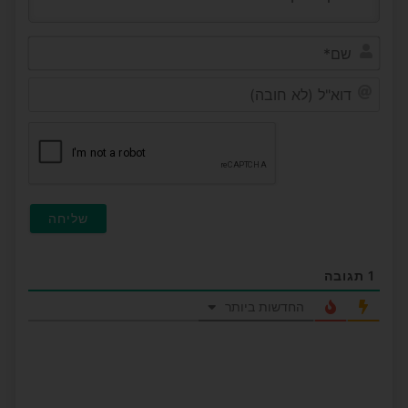
שם*
דוא"ל
(לא
חובה
1
תגובה
החדשות ביותר