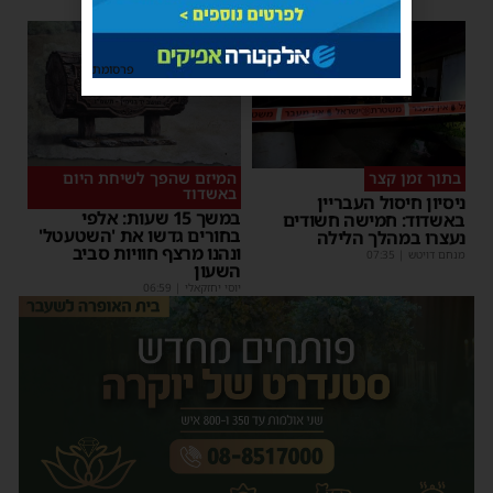
פרסומת
בתוך זמן קצר
המיזם שהפך לשיחת היום
באשדוד
ניסיון חיסול העבריין
במשך 15 שעות: אלפי
באשדוד: חמישה חשודים
בחורים גדשו את 'השטעטל'
נעצרו במהלך הלילה
ונהנו מרצף חוויות סביב
מנחם דויטש
|
07:35
השעון
יוסי יחזקאלי
|
06:59