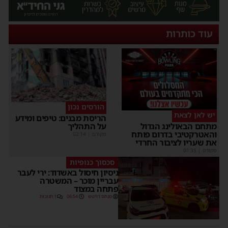
עוד כותרות
הורסים נכון
יש לאן לצאת
הריסת מבנים: טיפים ומידע
על התהליך
מתחם הבאולינג הגדול
והאטרקטיבי בדרום פותח
מקודם
|
02:14
את שעריו לציבור החרדי
מקודם
|
01:35
סכסוך כנופיות
ניסיון חיסול באשדוד: ירי לעבר
עבריין מוכר – המשטרה
פתחה במצוד
מנחם דויטש
06:54
1 תגובות