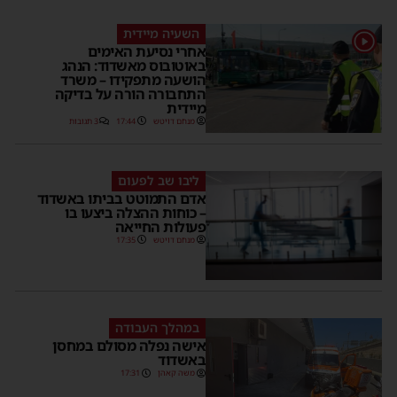
השעיה מיידית
1
אחרי נסיעת האימים
באוטובוס מאשדוד: הנהג
הושעה מתפקידו – משרד
התחבורה הורה על בדיקה
מיידית
מנחם דויטש
17:44
3 תגובות
ליבו שב לפעום
אדם התמוטט בביתו באשדוד
– כוחות ההצלה ביצעו בו
פעולות החייאה
מנחם דויטש
17:35
במהלך העבודה
אישה נפלה מסולם במחסן
באשדוד
משה קאהן
17:31