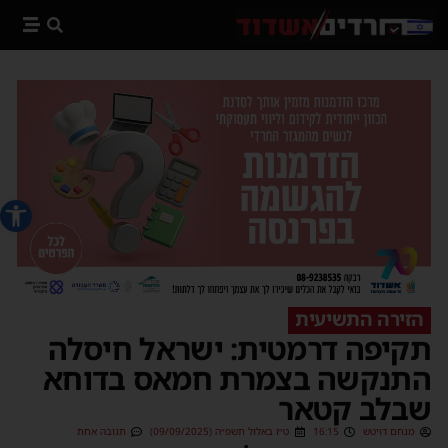
פתח סרג
הזירה התשיעית
תקיפה דרמטית: ישראל חיסלה
התנקשה בצמרת חמאס בדוחא
שבלב קטאר
מנחם דויטש
16:15
ט״ז באלול תשפ״ה (09/09/2025)
תגובה אחת