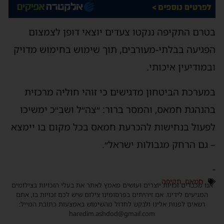
בטרם התקיפה ננקטו צעדים יוצאי דופן לצמצום
הפגיעה בבלתי-מעורבים, תוך שימוש בחימוש מדויק
ובמודיעין איכותי.
במערכת הביטחון מדגישים כי זוהי חוליה מרכזית
בהנהגת חמאס, והמסר ברור: ״צה״ל ושב״כ ימשיכו
לפעול בנחישות להכרעת חמאס בכל מקום בו יימצא
– גם הרחק מגבולות ישראל״.
-
חמאס
,
תקיפה
אנו מכבדים זכויות יוצרים ועושים מאמץ לאתר את בעלי הזכויות בצילומים
המגיעים לידינו. אם זיהיתים בפרסומינו צילום שיש לכם זכויות בו, אתם
רשאים לפנות אלינו ולבקש לחדול מהשימוש באמצעות כתובת המייל:
haredim.ashdod@gmail.com