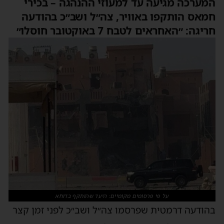
המערכה מגיעה עד למעוזי ההנהגה – בכירי
חמאס הותקפו באוויר, צה״ל ושב״כ בהודעה
חריגה: ״האחראים לטבח 7 באוקטובר חוסלו״
על פי פרסומים מקומיים: היעד שהותקף בדוחא
בהודעה דרמטית שפרסמו צה״ל ושב״כ לפני זמן קצר