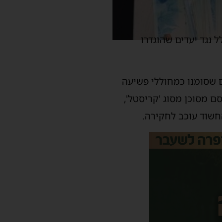
נגד יעדים שהוגדרו
יעדים שסומנו כמחוללי פשיעה
 מהם למעלה מ 60 אלף ש"ח במזומן, סם מסוכן מסוג 'קריסטל',