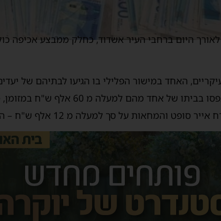
ורך היום ברחבי העיר אשדוד, כחלק ממבצע אכיפה כולל 
ו ב 2 מאמצים עיקריים, האחד במישור הפלילי בו הגיעו לבתיהם של 
וערכו בהם חיפוש עפ"י צו, ותפסו בביתו של אחד
 והמחאות על סך למעלה מ 12 אלף ש"ח – החשוד עוכב לחקירה.