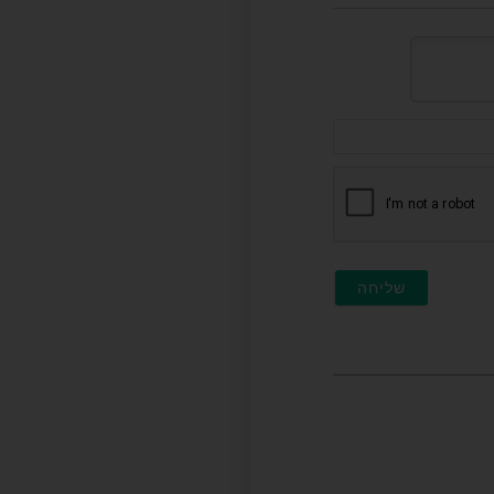
דוא"ל
(לא
חובה)