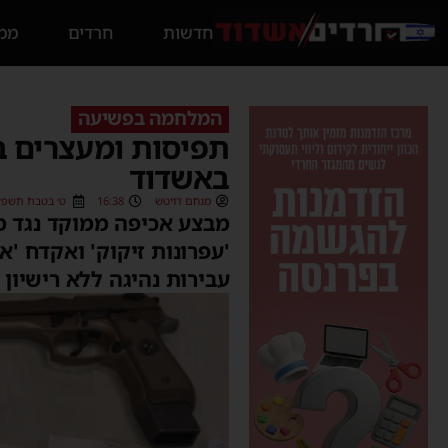
חדשות
חרדים
ממס
המלחמה בפשיעה
תפיסות ומעצרים 
באשדוד
מנחם דויטש
16:38
ט׳ בטבת תשפ״ד (12/2023
עבירות נהיגה ללא רישיון 