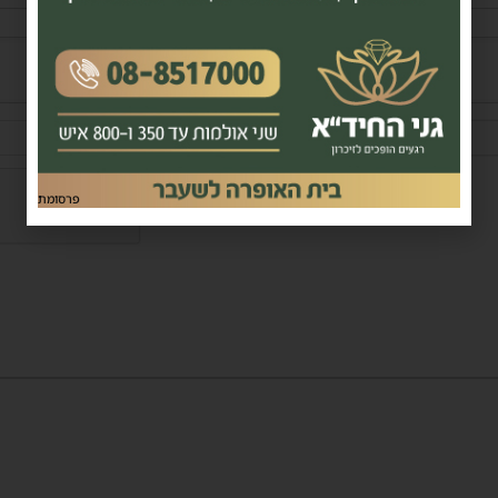
שם*
פרסומת