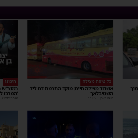
כל טיפה מצילה
היכונו
מוך
אשדוד מצילה חיים: מוקד התרמת דם ליד
במוצ”ש ה
השטיבלאך
'המרכז ל
משה קאהן
|
11:05
מנחם דויטש
|