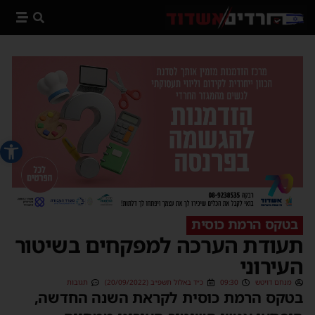
פתח סרג
בטקס הרמת כוסית
תעודת הערכה למפקחים בשיטור
העירוני
מנחם דויטש
09:30
כ״ד באלול תשפ״ב (20/09/2022)
תגובות
בטקס הרמת כוסית לקראת השנה החדשה,