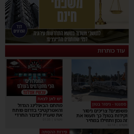
עוד כותרות
יש לאן לצאת
סמנטו - ניסור בטון
מתחם הבאולינג הגדול
והאטרקטיבי בדרום פותח
משפצים? צריכים ניסור
את שעריו לציבור החרדי
וקידוח בטון? כך תעשו את
זה נכון ותוזילו במחיר
מקודם
|
01:35
מקודם
|
02:14
פירות ההסתה