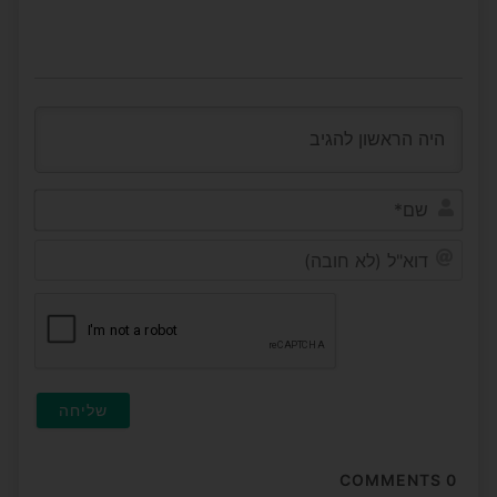
שם*
דוא"ל
(לא
חובה
COMMENTS
0