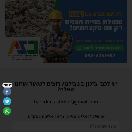
יש לכם עדכון בשבילנו? רוצים לשאול אותנו
שיתוף
שאלה?
haredim.ashdod@gmail.com
או שילחו אלינו פנייה ונחזור אליכם בהקדם