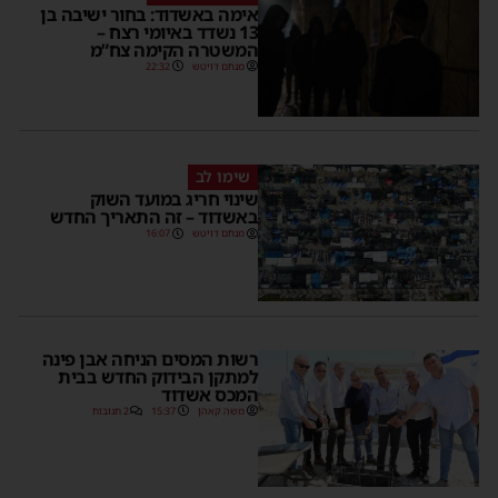
אימה באשדוד: בחור ישיבה בן
13 נשדד באיומי רצח –
המשטרה הקימה צח”מ
מנחם דויטש
22:32
שימו לב
שינוי חריג במועד השוק
באשדוד – זה התאריך החדש
מנחם דויטש
16:07
רשות המסים הניחה אבן פינה
למתקן הבידוק החדש בבית
המכס אשדוד
משה קאהן
15:37
2 תגובות