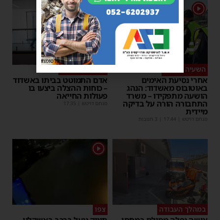
1
השעיה מיידית
ליבו שב לפעום
אחרי נסיעת האימים
אדם התמוטט בביתו באשדוד
באוטובוס מאשדוד: הנהג
– כוחות ההצלה ביצעו בו
הושעה מתפקידו – משרד
פעולות החייאה
התחבורה הורה על בדיקה
מנחם דויטש
|
17:35
מיידית
מנחם דויטש
|
17:44
| 3 תגובות
1
במהלך העבודה
צפו