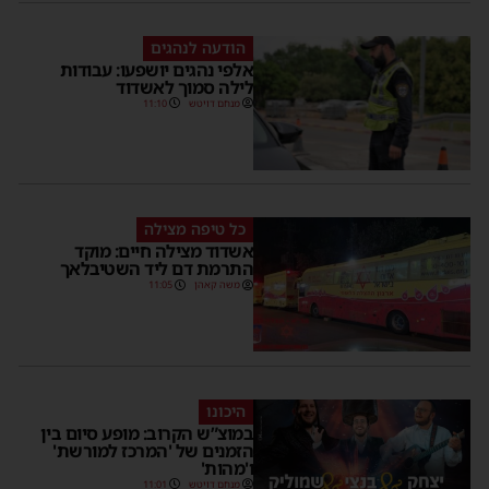
הודעה לנהגים
אלפי נהגים יושפעו: עבודות
לילה סמוך לאשדוד
מנחם דויטש
11:10
כל טיפה מצילה
אשדוד מצילה חיים: מוקד
התרמת דם ליד השטיבלאך
משה קאהן
11:05
היכונו
במוצ”ש הקרוב: מופע סיום בין
הזמנים של 'המרכז למורשת'
ו'מהות'
מנחם דויטש
11:01