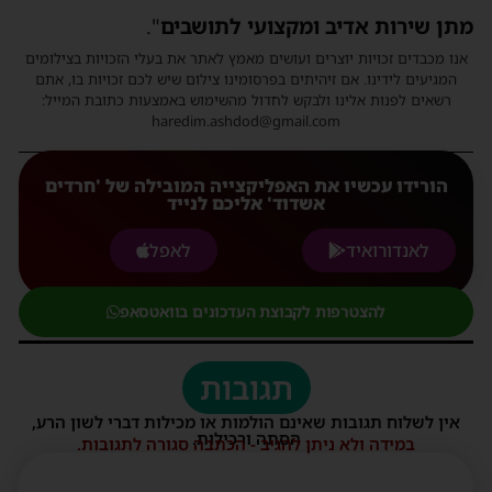
מתן שירות אדיב ומקצועי לתושבים
".
אנו מכבדים זכויות יוצרים ועושים מאמץ לאתר את בעלי הזכויות בצילומים
המגיעים לידינו. אם זיהיתים בפרסומינו צילום שיש לכם זכויות בו, אתם
רשאים לפנות אלינו ולבקש לחדול מהשימוש באמצעות כתובת המייל:
haredim.ashdod@gmail.com
הורידו עכשיו את האפליקצייה המובילה של 'חרדים
אשדוד' אליכם לנייד
לאנדורואיד
לאפל
להצטרפות לקבוצת העדכונים בוואטסאפ
תגובות
אין לשלוח תגובות שאינם הולמות או מכילות דברי לשון הרע,
הסתה ורכילות.
במידה ולא ניתן להגיב - הכתבה סגורה לתגובות.