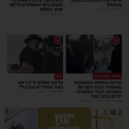
אישה נפלה מסולם במחסן
תינוק ננעל ברכב באשקלון –
באשדוד
המתנדבים האשדודים חילצו
אותו בשלום
משה קאהן
|
17:31
משה קאהן
|
11:53
1
1
איבוד עשתונות
צפו
נסיעת האימים באוטובוס
על מה שוחחו מ"מ ראש
מאשדוד: הנהג ניפץ את
העיר והחיד"א אברג׳ל?
השמשה לעיני הנוסעים –
יוסי יחזקאלי
|
23:37
ילדים פרצו בבכי
מנחם דויטש
|
11:34
| 1 תגובות