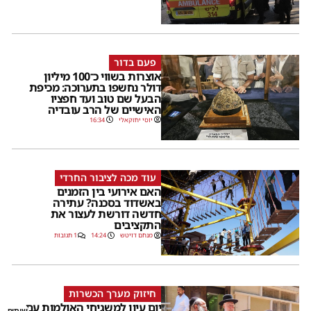
פעם בדור
אוצרות בשווי כ־100 מיליון
דולר נחשפו בתערוכה: מכיפת
הבעל שם טוב ועד חפציו
האישיים של הרב עובדיה
יוסי יחזקאלי
16:34
עוד מכה לציבור החרדי
האם אירועי בין הזמנים
באשדוד בסכנה? עתירה
חדשה דורשת לעצור את
התקציבים
מנחם דויטש
14:24
1 תגובות
חיזוק מערך הכשרות
יום עיון למשגיחי האולמות עם
שיתוף