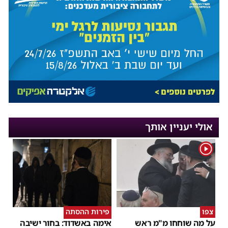
אולי יעניין אותך
1
צפו
פירות ההסתה
על מה שוחחו מ"מ ראש
אימה באשדוד: בחור ישיבה