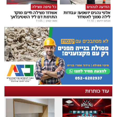
הודעה לנהגים
כל טיפה מצילה
אלפי נהגים יושפעו: עבודות
אשדוד מצילה חיים: מוקד
לילה סמוך לאשדוד
התרמת דם ליד השטיבלאך
מנחם דויטש
|
11:10
משה קאהן
|
11:05
עוד כותרות