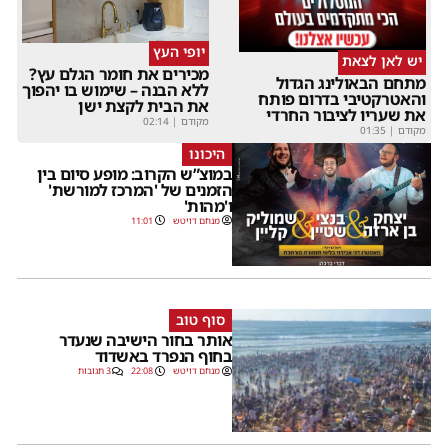
יופי העץ
יש לאן לצאת
מכירים את חומר הגלם עץ?
מתחם הבאולינג הגדול
ללא הבנה – שימוש בו יהפוך
והאטרקטיבי בדרום פותח
את הבית לקצת ישן
את שעריו לציבור החרדי
מקודם
|
02:14
מקודם
|
01:35
היכונו
במוצ”ש הקרוב: מופע סיום בין
הזמנים של 'המרכז למורשת'
ו'מהות'
מנחם דויטש
11:01
סוף טוב
אותר בחור הישיבה שנעדר
בחוף הנפרד באשדוד
מנחם דויטש
22:08
3 תגובות