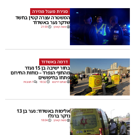
סגירת מעגל מהירה
המשטרה עצרה קטין בחשד
שדקר נער באשדוד
משה קאהן
21:59
דרמה באשדוד
בחור ישיבה בן 15 נעדר
מהחוף הנפרד – כוחות החירום
פתחו בחיפושים
מנחם דויטש
18:32
1 תגובות
אלימות באשדוד: נער בן 13
נדקר ברגלו
משה קאהן
18:04