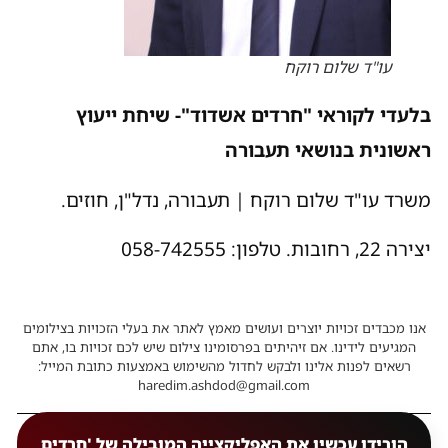
עו"ד שלום רוקח
בלעדי לקוראי "חרדים אשדוד"- שיחת ייעוץ
ראשונית בנושאי תעבורה
משרד עו"ד שלום רוקח | תעבורה, נדל"ן, חוזים.
יצירה 22, רחובות. טלפון: 058-742555
אנו מכבדים זכויות יוצרים ועושים מאמץ לאתר את בעלי הזכויות בצילומים
המגיעים לידינו. אם זיהיתים בפרסומינו צילום שיש לכם זכויות בו, אתם
רשאים לפנות אלינו ולבקש לחדול מהשימוש באמצעות כתובת המייל:
haredim.ashdod@gmail.com
הורידו עכשיו את האפליקצייה המובילה של 'חרדים