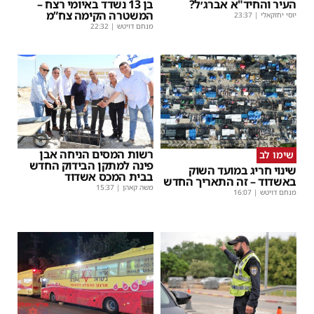
העיר והחיד"א אברג׳ל?
בן 13 נשדד באיומי רצח –
המשטרה הקימה צח”מ
יוסי יחזקאלי
|
23:37
מנחם דויטש
|
22:32
רשות המסים הניחה אבן
שימו לב
פינה למתקן הבידוק החדש
שינוי חריג במועד השוק
בבית המכס אשדוד
באשדוד – זה התאריך החדש
משה קאהן
|
15:37
מנחם דויטש
|
16:07