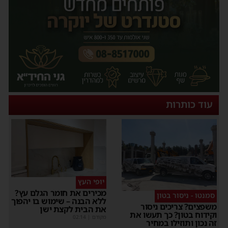
עוד כותרות
יופי העץ
מכירים את חומר הגלם עץ?
סמנטו - ניסור בטון
ללא הבנה – שימוש בו יהפוך
משפצים? צריכים ניסור
את הבית לקצת ישן
וקידוח בטון? כך תעשו את
מקודם
|
02:14
זה נכון ותוזילו במחיר