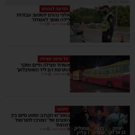
מקודם
|
02:14
הודעה לנהגים
אלפי נהגים יושפעו: עבודות
לילה סמוך לאשדוד
מנחם דויטש
11:10
כל טיפה מצילה
אשדוד מצילה חיים: מוקד
התרמת דם ליד השטיבלאך
משה קאהן
11:05
היכונו
במוצ”ש הקרוב: מופע סיום בין
הזמנים של 'המרכז למורשת'
ו'מהות'
מנחם דויטש
11:01