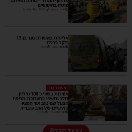
מהחוף הנפרד – כוחות החירום
פתחו בחיפושים
מנחם דויטש
18:32
1 תגובות
אלימות באשדוד: נער בן 13
נדקר ברגלו
משה קאהן
18:04
פעם בדור
אוצרות בשווי כ־100 מיליון
דולר נחשפו בתערוכה: מכיפת
הבעל שם טוב ועד חפציו
האישיים של הרב עובדיה
יוסי יחזקאלי
16:34
טען עוד כתבות