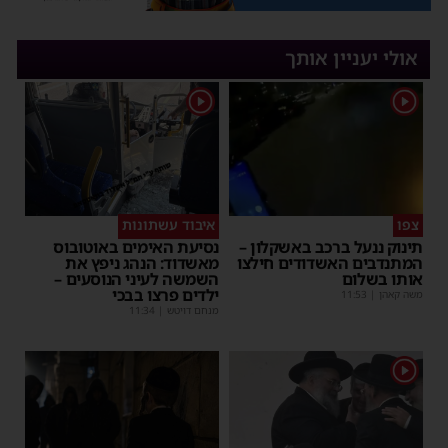
אולי יעניין אותך
1
1
צפו
איבוד עשתונות
תינוק ננעל ברכב באשקלון –
נסיעת האימים באוטובוס
המתנדבים האשדודים חילצו
מאשדוד: הנהג ניפץ את
אותו בשלום
השמשה לעיני הנוסעים –
ילדים פרצו בבכי
משה קאהן
|
11:53
מנחם דויטש
|
11:34
1