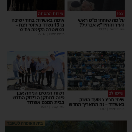
צפו
פירות ההסתה
על מה שוחחו מ"מ ראש
אימה באשדוד: בחור ישיבה
העיר והחיד"א אברג׳ל?
בן 13 נשדד באיומי רצח –
המשטרה הקימה צח”מ
יוסי יחזקאלי
|
23:37
מנחם דויטש
|
22:32
רשות המסים הניחה אבן
שימו לב
פינה למתקן הבידוק החדש
שינוי חריג במועד השוק
בבית המכס אשדוד
באשדוד – זה התאריך החדש
משה קאהן
|
15:37
מנחם דויטש
|
16:07