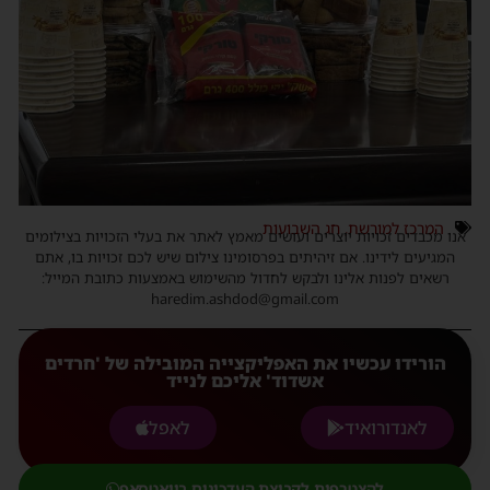
המרכז למורשת
,
חג השבועות
אנו מכבדים זכויות יוצרים ועושים מאמץ לאתר את בעלי הזכויות בצילומים
המגיעים לידינו. אם זיהיתים בפרסומינו צילום שיש לכם זכויות בו, אתם
רשאים לפנות אלינו ולבקש לחדול מהשימוש באמצעות כתובת המייל:
haredim.ashdod@gmail.com
הורידו עכשיו את האפליקצייה המובילה של 'חרדים
אשדוד' אליכם לנייד
לאנדורואיד
לאפל
להצטרפות לקבוצת העדכונים בוואטסאפ