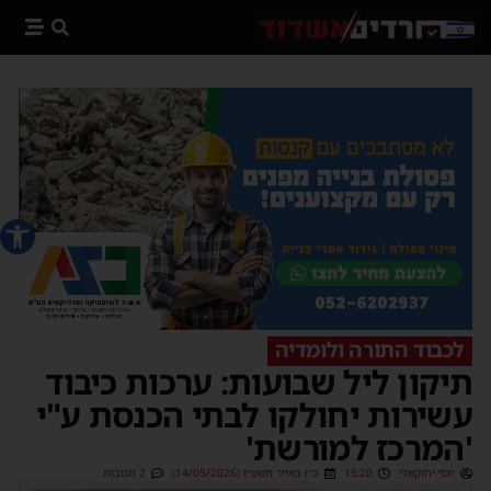
פתח סרג
לכבוד התורה ולומדיה
תיקון ליל שבועות: ערכות כיבוד
עשירות יחולקו לבתי הכנסת ע"י
'המרכז למורשת'
יוסי יחזקאלי
15:20
כ״ז באייר תשפ״ו (14/05/2026)
2 תגובות