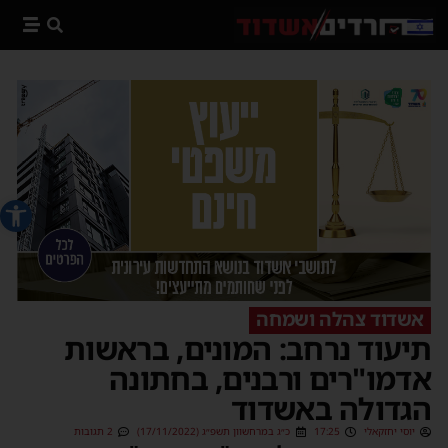
פתח סרג
אשדוד צהלה ושמחה
תיעוד נרחב: המונים, בראשות
אדמו"רים ורבנים, בחתונה
הגדולה באשדוד
יוסי יחזקאלי
17:25
כ״ג במרחשוון תשפ״ג (17/11/2022)
2 תגובות