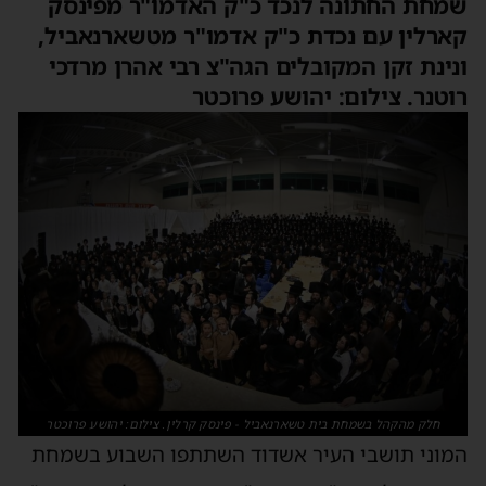
שמחת החתונה לנכד כ"ק האדמו"ר מפינסק
קארלין עם נכדת כ"ק אדמו"ר מטשארנאביל,
ונינת זקן המקובלים הגה"צ רבי אהרן מרדכי
רוטנר. צילום: יהושע פרוכטר
חלק מהקהל בשמחת בית טשארנאביל - פינסק קרלין. צילום: יהושע פרוכטר
המוני תושבי העיר אשדוד השתתפו השבוע בשמחת