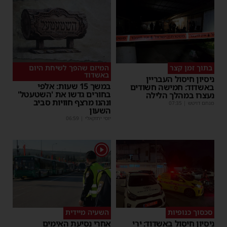
בתוך זמן קצר
המיזם שהפך לשיחת היום
באשדוד
ניסיון חיסול העבריין
במשך 15 שעות: אלפי
באשדוד: חמישה חשודים
בחורים גדשו את 'השטעטל'
נעצרו במהלך הלילה
ונהנו מרצף חוויות סביב
מנחם דויטש
|
07:35
השעון
יוסי יחזקאלי
|
06:59
1
סכסוך כנופיות
השעיה מיידית
ניסיון חיסול באשדוד: ירי
אחרי נסיעת האימים