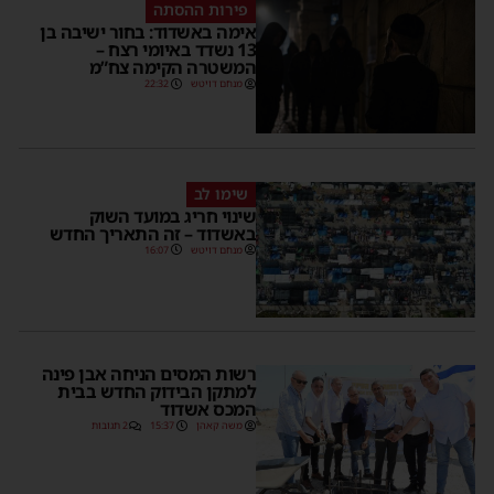
פירות ההסתה
אימה באשדוד: בחור ישיבה בן
13 נשדד באיומי רצח –
המשטרה הקימה צח”מ
מנחם דויטש
22:32
שימו לב
שינוי חריג במועד השוק
באשדוד – זה התאריך החדש
מנחם דויטש
16:07
רשות המסים הניחה אבן פינה
למתקן הבידוק החדש בבית
המכס אשדוד
משה קאהן
15:37
2 תגובות