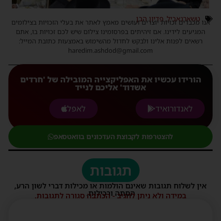
טשארנאביל
,
פדיון הבן
אנו מכבדים זכויות יוצרים ועושים מאמץ לאתר את בעלי הזכויות בצילומים
המגיעים לידינו. אם זיהיתים בפרסומינו צילום שיש לכם זכויות בו, אתם
רשאים לפנות אלינו ולבקש לחדול מהשימוש באמצעות כתובת המייל:
haredim.ashdod@gmail.com
הורידו עכשיו את האפליקצייה המובילה של 'חרדים
אשדוד' אליכם לנייד
לאנדורואיד
לאפל
להצטרפות לקבוצת העדכונים בוואטסאפ
תגובות
אין לשלוח תגובות שאינם הולמות או מכילות דברי לשון הרע,
הסתה ורכילות.
במידה ולא ניתן להגיב - הכתבה סגורה לתגובות.