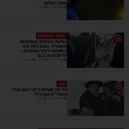
אותו בשלום
משה קאהן
11:53
איבוד עשתונות
1
נסיעת האימים באוטובוס
מאשדוד: הנהג ניפץ את
השמשה לעיני הנוסעים –
ילדים פרצו בבכי
מנחם דויטש
11:34
1 תגובות
צפו
1
על מה שוחחו מ"מ ראש העיר
והחיד"א אברג׳ל?
יוסי יחזקאלי
23:37