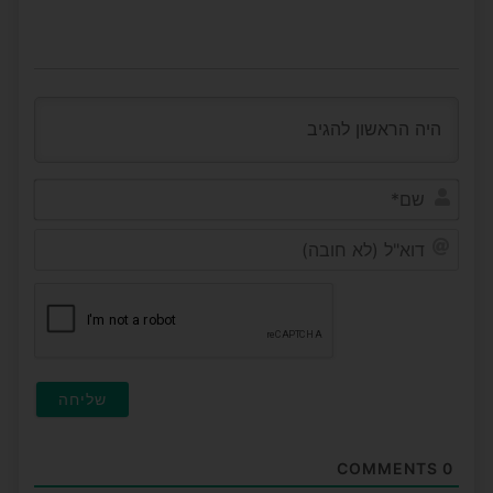
שם*
דוא"ל
(לא
חובה
COMMENTS
0