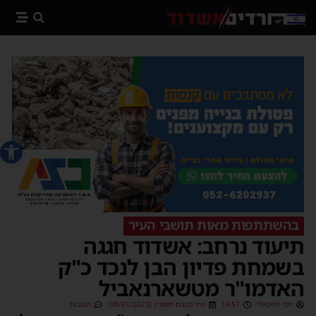
פתח סרג
בהשתתפות מאות תושבי העיר
תיעוד נרחב: אשדוד חגגה
בשמחת פדיון הבן לנכד כ"ק
האדמו"ר מטשארנאביל
יוסי יחזקאלי
14:57
ט״ו בטבת תשפ״ג (08/01/2023)
תגובות