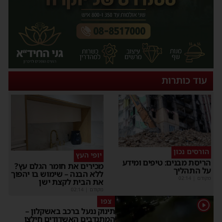
עוד כותרות
הורסים נכון
יופי העץ
הריסת מבנים: טיפים ומידע
מכירים את חומר הגלם עץ?
על התהליך
ללא הבנה – שימוש בו יהפוך
מקודם
|
02:14
את הבית לקצת ישן
מקודם
|
02:14
צפו
1
תינוק ננעל ברכב באשקלון –
המתנדבים האשדודים חילצו