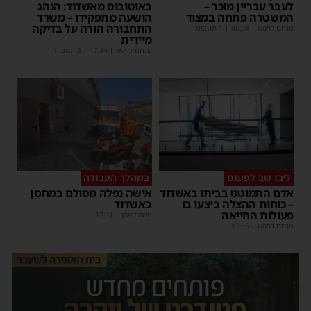
לעבר עבריין מוכר –
באוטובוס מאשדוד: הנהג
המשטרה פתחה במצוד
הושעה מתפקידו – משרד
התחבורה הורה על בדיקה
מנחם דויטש
|
06:54
| 1 תגובות
מיידית
מנחם דויטש
|
17:44
| 3 תגובות
ליבו שב לפעום
במהלך העבודה
אדם התמוטט בביתו באשדוד
אישה נפלה מסולם במחסן
– כוחות ההצלה ביצעו בו
באשדוד
פעולות החייאה
משה קאהן
|
17:31
מנחם דויטש
|
17:35