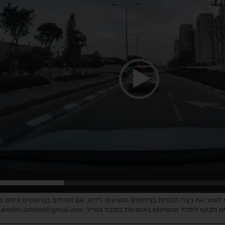
 לאתר את בעלי הזכויות בצילומים המגיעים לידינו. אם זיהיתים בפרסומינו צילום 
ו ולבקש לחדול מהשימוש באמצעות כתובת המייל: haredim.ashdod@gmail.com