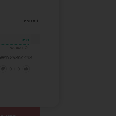
1
תגובה
בניהו
1 שנה לפני
אממממאאא ה'ישמ
0
0