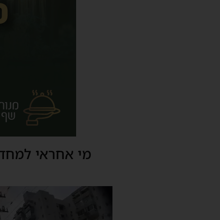
מי אחראי למחדל 
נגן
וידאו