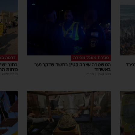
סגירת מעגל מהירה
דרמה בא
פרד
המשטרה עצרה קטין בחשד שדקר נער
באשדוד
כוחות הח
משה קאהן
|
21:59
מנחם דויטש
|