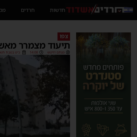
חדשות
חרדים
ממס
צפו
תיעוד מצמרר מאשד
מנחם דויטש
14:08
כ״ט בטבת תשפ״ה (2025