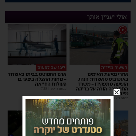
אולי יעניין אותך
1
השעיה מיידית
ליבו שב לפעום
אחרי נסיעת האימים
אדם התמוטט בביתו באשדוד
באוטובוס מאשדוד: הנהג
– כוחות ההצלה ביצעו בו
הושעה מתפקידו – משרד
פעולות החייאה
התחבורה הורה על בדיקה
מנחם דויטש
|
17:35
מיידית
מנחם דויטש
|
17:44
| 1 תגובות
1