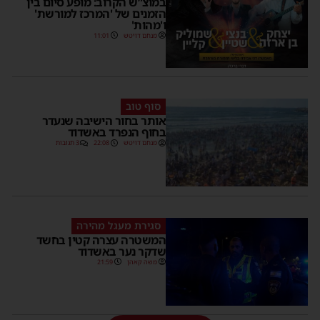
במוצ”ש הקרוב: מופע סיום בין
הזמנים של 'המרכז למורשת'
ו'מהות'
מנחם דויטש
11:01
סוף טוב
אותר בחור הישיבה שנעדר
בחוף הנפרד באשדוד
מנחם דויטש
22:08
3 תגובות
סגירת מעגל מהירה
המשטרה עצרה קטין בחשד
שדקר נער באשדוד
משה קאהן
21:59