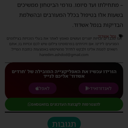
– מתחילתו ועד סיומו. גורמי הביטחון ממשיכים
בשעות אלו בטיפול בכלל המעורבים ובהשלמת
הבדיקות בנמל אשדוד.
נמל אשדוד
אנו מכבדים זכויות יוצרים ועושים מאמץ לאתר את בעלי הזכויות בצילומים
המגיעים לידינו. אם זיהיתים בפרסומינו צילום שיש לכם זכויות בו, אתם
רשאים לפנות אלינו ולבקש לחדול מהשימוש באמצעות כתובת המייל:
haredim.ashdod@gmail.com
הורידו עכשיו את האפליקצייה המובילה של 'חרדים
אשדוד' אליכם לנייד
לאנדורואיד
לאפל
להצטרפות לקבוצת העדכונים בוואטסאפ
תגובות