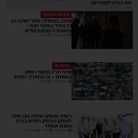
את הבית לקצת ישן
מקודם
|
02:14
פירות ההסתה
אימה באשדוד: בחור ישיבה בן
13 נשדד באיומי רצח –
המשטרה הקימה צח”מ
מנחם דויטש
22:32
שימו לב
שינוי חריג במועד השוק
באשדוד – זה התאריך החדש
מנחם דויטש
16:07
רשות המסים הניחה אבן פינה
למתקן הבידוק החדש בבית
המכס אשדוד
משה קאהן
15:37
2 תגובות