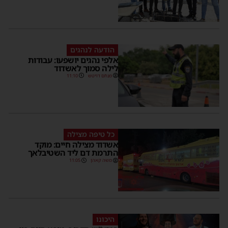
הודעה לנהגים
אלפי נהגים יושפעו: עבודות
לילה סמוך לאשדוד
מנחם דויטש
11:10
כל טיפה מצילה
אשדוד מצילה חיים: מוקד
התרמת דם ליד השטיבלאך
משה קאהן
11:05
היכונו