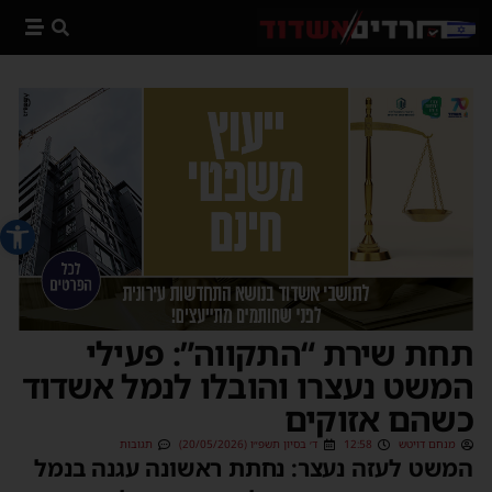
פתח סרג
תחת שירת “התקווה”: פעילי
המשט נעצרו והובלו לנמל אשדוד
כשהם אזוקים
מנחם דויטש
12:58
ד׳ בסיון תשפ״ו (20/05/2026)
תגובות
המשט לעזה נעצר: נחתת ראשונה עגנה בנמל