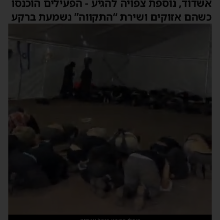
אשדוד, נוספת צפויה להגיע - הפעילים הוכנסו
כשהם אזוקים ושירת “התקווה” נשמעת ברקע