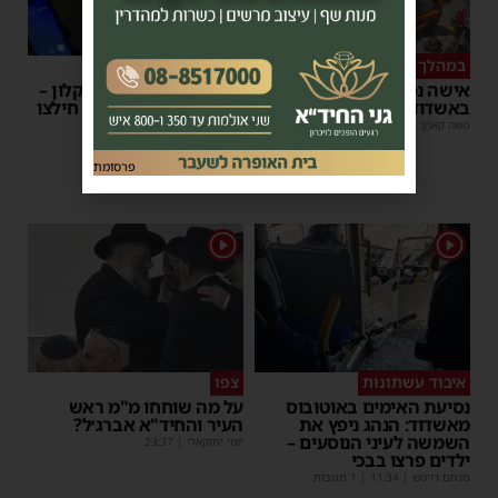
במהלך העבודה
צפו
אישה נפלה מסולם במחסן
תינוק ננעל ברכב באשקלון –
באשדוד
המתנדבים האשדודים חילצו
אותו בשלום
משה קאהן
|
17:31
משה קאהן
|
11:53
פרסומת
1
1
איבוד עשתונות
צפו
נסיעת האימים באוטובוס
על מה שוחחו מ"מ ראש
מאשדוד: הנהג ניפץ את
העיר והחיד"א אברג׳ל?
השמשה לעיני הנוסעים –
יוסי יחזקאלי
|
23:37
ילדים פרצו בבכי
מנחם דויטש
|
11:34
| 1 תגובות