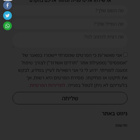
או שילחו אלינו פנייה ונחזור אליכם בהקדם
אני מאשר/ת כי הפרטים שמסרתי יישמרו במאגר של
"אמפסיס" (מפעילת אתר "חרדים אשדוד") לצורך טיפול
ומענה לפנייתי. ידוע לי כי אני רשאי/ת לעיין במידע, לבקש
את תיקונו או מחיקתו. מסירת הפרטים היא רשות, אך
בלעדיהם לא ניתן לטפל בפנייה.
למדיניות הפרטיות
.
שליחה
ניווט באתר
חדשות