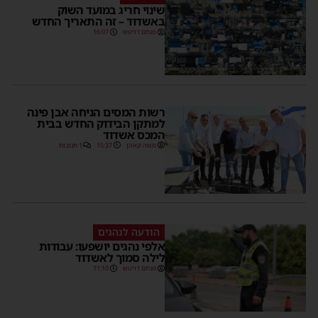
שינוי חריג במועד השוק
באשדוד – זה התאריך החדש
מנחם דויטש
16:07
רשות המסים הניחה אבן פינה
למתקן הבידוק החדש בבית
המכס אשדוד
משה קאהן
15:37
1 תגובות
הודעה לנהגים
אלפי נהגים יושפעו: עבודות
לילה סמוך לאשדוד
מנחם דויטש
11:10