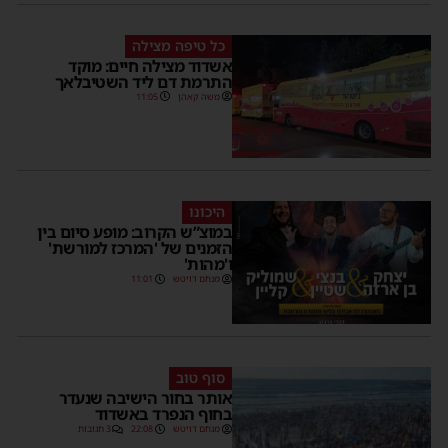
כל טיפה מצילה
אשדוד מצילה חיים: מוקד
התרמת דם ליד השטיבלאך
משה קאהן
11:05
היכונו
במוצ”ש הקרוב: מופע סיום בין
הזמנים של 'המרכז למורשת'
ו'מהות'
מנחם דויטש
11:01
סוף טוב
אותר בחור הישיבה שנעדר
בחוף הנפרד באשדוד
מנחם דויטש
22:08
3 תגובות