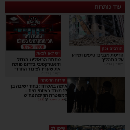
עוד כותרות
הורסים נכון
יש לאן לצאת
הריסת מבנים: טיפים ומידע
על התהליך
מתחם הבאולינג הגדול
והאטרקטיבי בדרום פותח
מקודם
|
02:14
את שעריו לציבור החרדי
מקודם
|
01:35
פירות ההסתה
אימה באשדוד: בחור ישיבה בן
13 נשדד באיומי רצח –
המשטרה הקימה צח”מ
מנחם דויטש
22:32
שימו לב