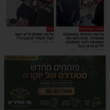
איבוד עשתונות
צפו
נסיעת האימים באוטובוס
על מה שוחחו מ"מ ראש
מאשדוד: הנהג ניפץ את
העיר והחיד"א אברג׳ל?
השמשה לעיני הנוסעים –
יוסי יחזקאלי
|
23:37
ילדים פרצו בבכי
מנחם דויטש
|
11:34
| 1 תגובות