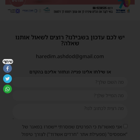
יש לכם עדכון בשבילנו? רוצים לשאול אותנו
שאלה?
haredim.ashdod@gmail.com
שיתוף
או שילחו אלינו פנייה ונחזור אליכם בהקדם
אני מאשר/ת כי הפרטים שמסרתי יישמרו במאגר של
"אמפסיס" (מפעילת אתר "חרדים אשדוד") לצורך טיפול