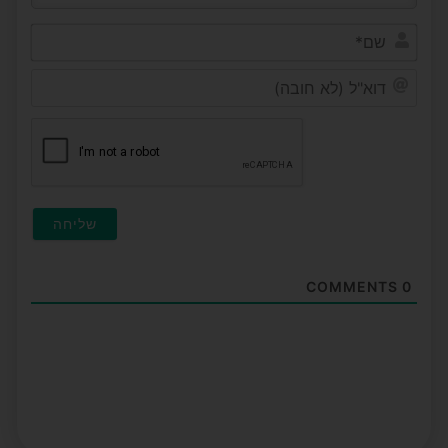
שם*
דוא"ל
(לא
חובה
COMMENTS
0