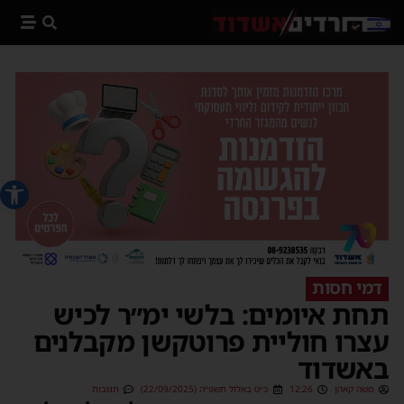
פתח סרג
דמי חסות
תחת איומים: בלשי ימ״ר לכיש
עצרו חוליית פרוטקשן מקבלנים
באשדוד
משה קאהן
12:26
כ״ט באלול תשפ״ה (22/09/2025)
תגובות