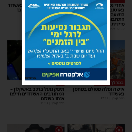
אחרי נסיעת האימים
אדם התמוטט בביתו באשדוד
באוטובוס מאשדוד: הנהג
– כוחות ההצלה ביצעו בו
הושעה מתפקידו – משרד
פעולות החייאה
התחבורה הורה על בדיקה
מנחם דויטש
|
17:35
מיידית
מנחם דויטש
|
17:44
| 1 תגובות
1
פרסומת
במהלך העבודה
צפו
אישה נפלה מסולם במחסן
תינוק ננעל ברכב באשקלון –
באשדוד
המתנדבים האשדודים חילצו
אותו בשלום
משה קאהן
|
17:31
משה קאהן
|
11:53
1
1