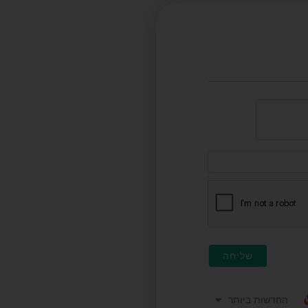
דוא"ל
(לא
חובה)
החדשות ביותר