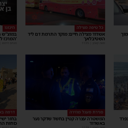
כל טיפה מצילה
היכונו
מוך
אשדוד מצילה חיים: מוקד התרמת דם ליד
במוצ”ש ה
השטיבלאך
'המרכז ל
משה קאהן
|
11:05
מנחם דויטש
|
סגירת מעגל מהירה
דרמה בא
פרד
המשטרה עצרה קטין בחשד שדקר נער
באשדוד
כוחות הח
משה קאהן
|
21:59
מנחם דויטש
|