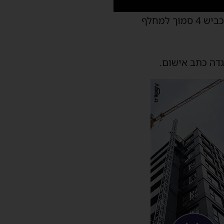
במהלך פעילות של שוטרי סיירת האופנועים באגף התנועה נעצר רוכב אופנוע לבדיקה בכביש 4 סמוך למחלף