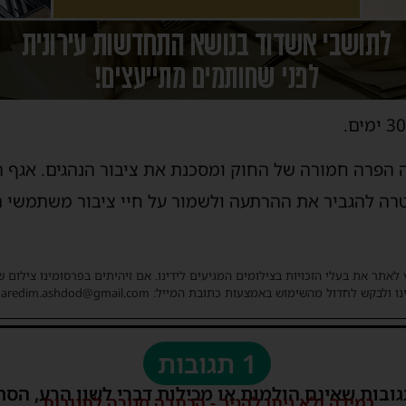
וה הפרה חמורה של החוק ומסכנת את ציבור הנהגים. אגף 
ה להגביר את ההרתעה ולשמור על חיי ציבור משתמשי ה
 לאתר את בעלי הזכויות בצילומים המגיעים לידינו. אם זיהיתים בפרסומינו צילום 
ו ולבקש לחדול מהשימוש באמצעות כתובת המייל: haredim.ashdod@gmail.com
1 תגובות
גובות שאינם הולמות או מכילות דברי לשון הרע, הסת
במידה ולא ניתן להגיב - הכתבה סגורה לתגובות.