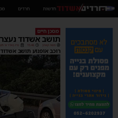
חדשות
חרדים
ממס
מסכן חיים
תושב אשדוד נעצר 
משה קאהן
15:46
ט״ז באדר א׳ תשפ״ד (2024
רוכב אופנוע תושב אשדוד (26) נעצר לבדיקה ונמצא שברשתו רישיון נהיגה ל-B בל