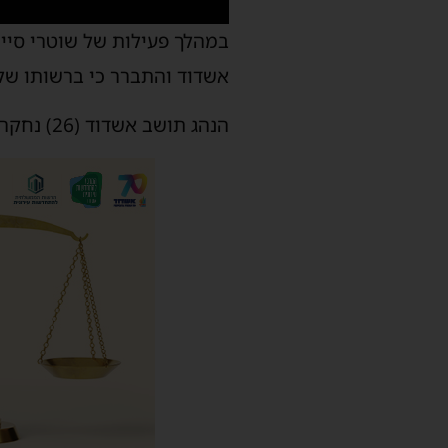
אשדוד והתברר כי ברשותו של הנהג רישיון נהיג
הנהג תושב אשדוד (26) נחקר ונשלח למעצר בית ובכוונת התביעה המשטרתית להגיש נגדה כתב אישום.