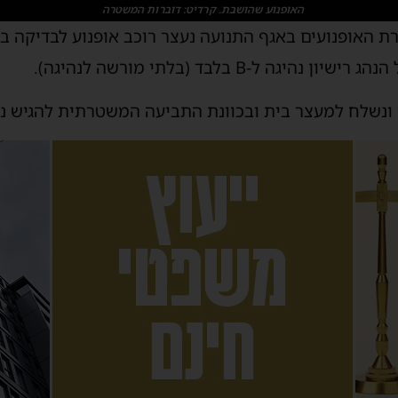
האופנוע שהושבת. קרדיט: דוברות המשטרה
ה ל-B בלבד (בלתי מורשה לנהיגה).