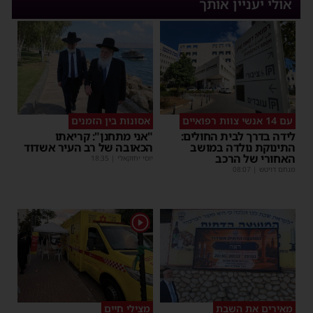
אולי יעניין אותך
עם 14 אנשי צוות רפואיים
אסונות בין הזמנים
לידה בדרך לבית החולים:
"אני מתחנן": קריאתו
התינוקת נולדה במושב
הכאובה של רב העיר אשדוד
האחורי של הרכב
יוסי יחזקאלי
|
18:35
מנחם דויטש
|
08:07
1
מאירים את השבת
מצילי חיים