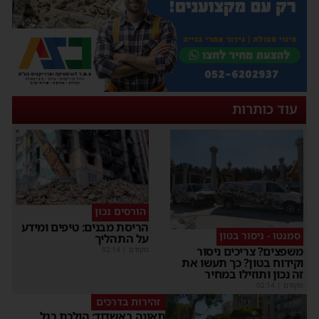
עוד כותרות
הורסים נכון
הריסת מבנים: טיפים ומידע
סמנטו - ניסור בטון
על התהליך
משפצים? צריכים ניסור
מקודם
|
02:14
וקידוח בטון? כך תעשו את
זה נכון ותוזילו במחיר
מקודם
|
02:14
זהירות בדרכים
תאונה באשדוד: הולכת רגל