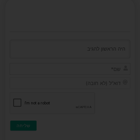
שם*
דוא"ל
(לא
חובה