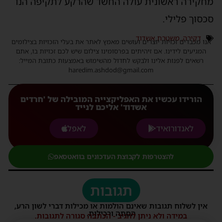
מחקירה ראשונית עולה החשד שהרקע לתקיפה הנו
סכסוך פלילי.
דקירה
,
משטרת אשדוד
אנו מכבדים זכויות יוצרים ועושים מאמץ לאתר את בעלי הזכויות בצילומים
המגיעים לידינו. אם זיהיתים בפרסומינו צילום שיש לכם זכויות בו, אתם
רשאים לפנות אלינו ולבקש לחדול מהשימוש באמצעות כתובת המייל:
haredim.ashdod@gmail.com
הורידו עכשיו את האפליקצייה המובילה של 'חרדים
אשדוד' אליכם לנייד
לאנדורואיד
לאפל
להצטרפות לקבוצת העדכונים בוואטסאפ
תגובות
אין לשלוח תגובות שאינם הולמות או מכילות דברי לשון הרע,
הסתה ורכילות.
במידה ולא ניתן להגיב - הכתבה סגורה לתגובות.