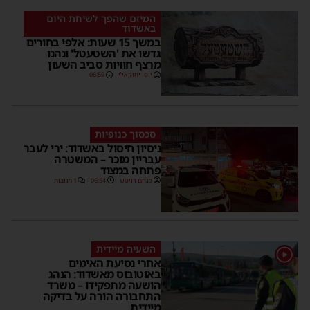
המיזם שהפך לשיחת היום
באשדוד
במשך 15 שעות: אלפי בחורים
גדשו את 'השטעטל' ונהנו
מרצף חוויות סביב השעון
יוסי יחזקאלי
06:59
סכסוך כנופיות
ניסיון חיסול באשדוד: ירי לעבר
עבריין מוכר – המשטרה
פתחה במצוד
מנחם דויטש
06:54
1 תגובות
השעיה מיידית
1
אחרי נסיעת האימים
באוטובוס מאשדוד: הנהג
הושעה מתפקידו – משרד
התחבורה הורה על בדיקה
מיידית