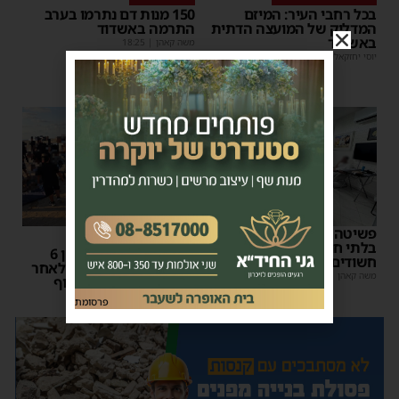
בכל רחבי העיר: המיזם
150 מנות דם נתרמו בערב
המדליק של המועצה הדתית
התרמה באשדוד
באשדוד
משה קאהן
|
18:25
יוסי יחזקאלי
|
18:31
פשיטה על בית הימורים
כלי מסוכן
בלתי חוקי באשדוד: חמישה
עדכון מבית החולים: בן 6
חשודים עוכבו לחקירה
מאושפז בטיפול נמרץ לאחר
משה קאהן
|
16:06
תאונת הטרקטורון בחוף
באשדוד
פרסומת
משה קאהן
|
12:26