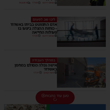
מנחם דויטש
17:44
4 תגובות
ליבו שב לפעום
אדם התמוטט בביתו באשדוד
– כוחות ההצלה ביצעו בו
פעולות החייאה
מנחם דויטש
17:35
במהלך העבודה
אישה נפלה מסולם במחסן
באשדוד
משה קאהן
17:31
טען עוד כתבות