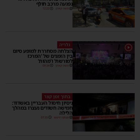
נפגעה מרכב חולף
משה קאהן
12:22
גלריה
1
הצלחה מסחררת למופע סיום
בין הזמנים של 'המרכז
למורשת' ו'מהות'
משה קאהן
09:34
בתוך זמן קצר
ניסיון חיסול העבריין באשדוד:
חמישה חשודים נעצרו במהלך
הלילה
מנחם דויטש
07:35