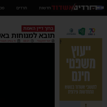
חדשות
חרדים
ממס
ברוך דיין האמת
תובא למנוחות באש
יוסי יחזקאלי
08:01
ח׳ בסיון תשפ״ו (4/05/2026