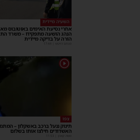
השעיה מיידית
אחרי נסיעת האימים באוטובוס מאש
הנהג הושעה מתפקידו – משרד הת
הורה על בדיקה מיידית
מנחם דויטש
|
17:44
1
צפו
תינוק ננעל ברכב באשקלון – המתנד
האשדודים חילצו אותו בשלום
משה קאהן
|
11:53