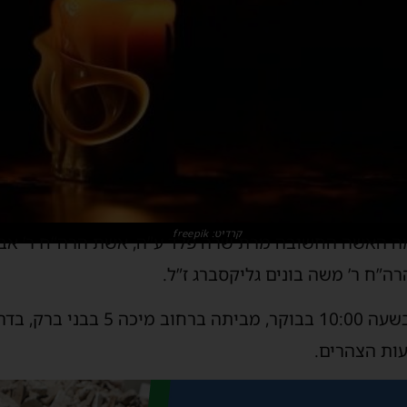
קרדיט: freepik
מה האשה החשובה מרת שרה פלד ע”ה, אשת הרה”ח ר’ אב
רה”ח ר’ משה בונים גליקסברג ז”ל.
הלווייתה תצא היום (ראשון) בשעה 10:00
ות הצהרים.