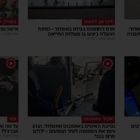
ליבו שב לפעום
במהלך ה
דוד:
אדם התמוטט בביתו באשדוד – כוחות
אישה נפל
חבורה
ההצלה ביצעו בו פעולות החייאה
משה קאהן
|
1
מנחם דויטש
|
17:35
1
1
איבוד עשתונות
צפו
בים
נסיעת האימים באוטובוס מאשדוד: הנהג
על מה שו
ניפץ את השמשה לעיני הנוסעים – ילדים
אברג׳ל?
פרצו בבכי
יוסי יחזקאלי
|