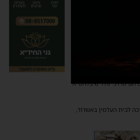
רהם מרדכי פלד שיבלחט”א
 בבוקר, מביתה ברחוב מיכה 5 בבני ברק, בדרכה לבית העלמין באשדוד,