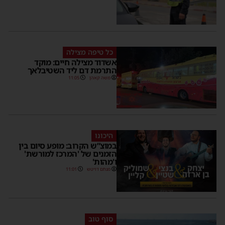
כל טיפה מצילה
אשדוד מצילה חיים: מוקד
התרמת דם ליד השטיבלאך
משה קאהן
11:05
היכונו
במוצ”ש הקרוב: מופע סיום בין
הזמנים של 'המרכז למורשת'
ו'מהות'
מנחם דויטש
11:01
סוף טוב