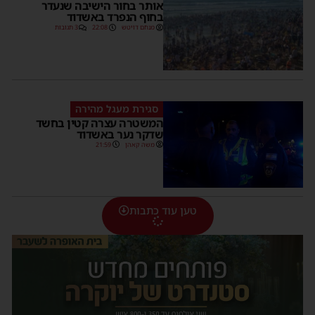
אותר בחור הישיבה שנעדר
בחוף הנפרד באשדוד
מנחם דויטש
22:08
3 תגובות
סגירת מעגל מהירה
המשטרה עצרה קטין בחשד
שדקר נער באשדוד
משה קאהן
21:59
טען עוד כתבות