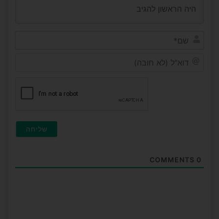
שם*
דוא"ל
(לא
חובה
COMMENTS
0