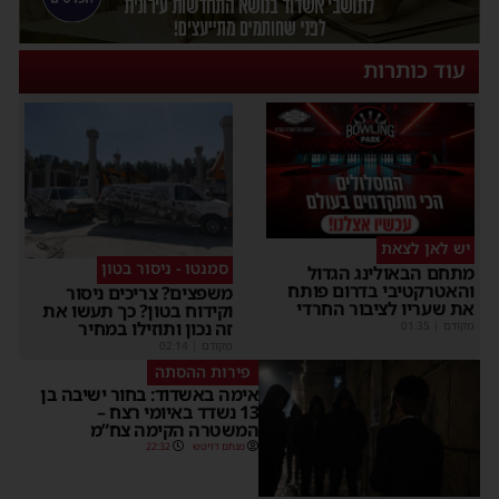
עוד כותרות
יש לאן לצאת
סמנטו - ניסור בטון
מתחם הבאולינג הגדול
והאטרקטיבי בדרום פותח
משפצים? צריכים ניסור
את שעריו לציבור החרדי
וקידוח בטון? כך תעשו את
זה נכון ותוזילו במחיר
מקודם
|
01:35
מקודם
|
02:14
פירות ההסתה
אימה באשדוד: בחור ישיבה בן
13 נשדד באיומי רצח –
המשטרה הקימה צח”מ
מנחם דויטש
22:32