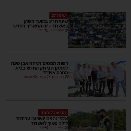
שימו לב
שינוי חריג במועד השוק
באשדוד – זה התאריך החדש
מנחם דויטש
16:07
רשות המסים הניחה אבן פינה
למתקן הבידוק החדש בבית
המכס אשדוד
משה קאהן
15:37
2 תגובות
הודעה לנהגים
אלפי נהגים יושפעו: עבודות
לילה סמוך לאשדוד
מנחם דויטש
11:10