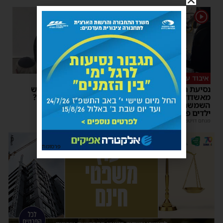
1
1
איבוד עשתונות
צפו
נסיעת האימים באוטובוס
על מה שוחחו מ"מ ראש
מאשדוד: הנהג ניפץ את
העיר והחיד"א אברג׳ל?
השמשה לעיני הנוסעים –
יוסי יחזקאלי
|
23:37
ילדים פרצו בבכי
מנחם דויטש
|
11:34
| 1 תגובות
פרסומת