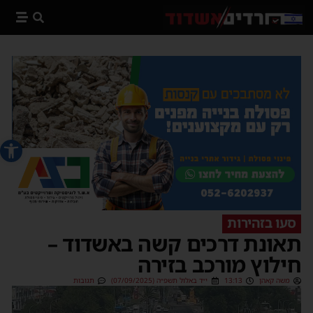
פתח סרג
סעו בזהירות
תאונת דרכים קשה באשדוד –
חילוץ מורכב בזירה
משה קאהן
13:13
י״ד באלול תשפ״ה (07/09/2025)
תגובות