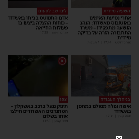
השעיה מיידית
ליבו שב לפעום
אחרי נסיעת האימים
אדם התמוטט בביתו באשדוד
באוטובוס מאשדוד: הנהג
– כוחות ההצלה ביצעו בו
הושעה מתפקידו – משרד
פעולות החייאה
התחבורה הורה על בדיקה
מנחם דויטש
|
17:35
מיידית
מנחם דויטש
|
17:44
| 1 תגובות
1
במהלך העבודה
צפו
אישה נפלה מסולם במחסן
תינוק ננעל ברכב באשקלון –
באשדוד
המתנדבים האשדודים חילצו
אותו בשלום
משה קאהן
|
17:31
משה קאהן
|
11:53