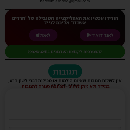
haredim.ashdod@gmail.com
הורידו עכשיו את האפליקצייה המובילה של 'חרדים
אשדוד' אליכם לנייד
לאנדורואיד
לאפל
להצטרפות לקבוצת העדכונים בוואטסאפ
תגובות
אין לשלוח תגובות שאינם הולמות או מכילות דברי לשון הרע,
הסתה ורכילות.
במידה ולא ניתן להגיב - הכתבה סגורה לתגובות.