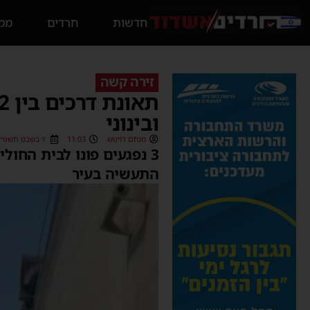
חדשות
חרדים
ממס
זירה קשה
ובינוני
מנחם דויטש
11:03
ז׳ בשבט תשפ״ג (/01/2023
3 נפגעים פונו לבית החו
התעשיה בעיר