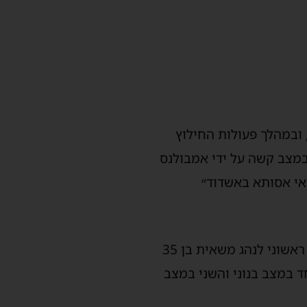
המשאיות נלכד נהג, ובמהלך פעולות החילוץ
 במצב קשה על ידי אמבולנס
ואי אסותא באשדוד״
"מדובר בתאונה עם מעורובת שתי משאיות, בסיוע חובשים נוספים הענקנו טיפול רפואי ראשוני לנהג משאית בן 35
ד במצב בנוני והשני במצב