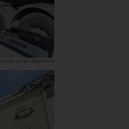
זירת התאונה. קרדיט: מד"א ה