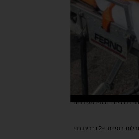
נת דרכים בה היו מעורבים
החובשים העניקו סיוע רפואי ראשוני ופינו 3 פצועים בהם: גבר כבן 30 במצב קשה עם חבלות בגפיים ו-2 גברים בני