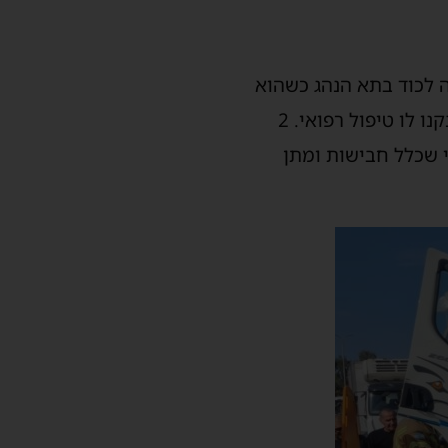
 דרכים בין 2 משאיות שחלקן הקדמי עם פגיעות פח קשות. גבר כבן 30 היה לכוד בתא הנהג כשהוא
מעורפל הכרה וסובל מחבלה קשה בגפיים ותוך כדי פעולות החילוץ של לוחמי האש הענקנו לו טיפול רפואי. 2
 שכלל חבישות ומתן