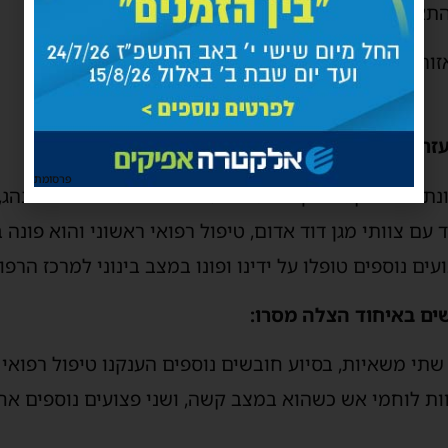
תאונה הקשה.
זור התעשיה בעיר.
עזר שטיסל ואלימלך זילברשלג, מספרים:
פרסומת
״כשהגענו למקום הבחנו בתאונת דרכים קשה בין 2 משאיות. באחת 
 עם צוותי מגן דוד אדום, טיפול רפואי ראשוני והוא פונה
עים נוספים טופלו על ידינו ופונו במצב בינוני למרכז הרפ
ים באיחוד הצלה מסרו:
ות לוחמי אש כשהוא במצב קשה, ושני פצועים נוספים אח