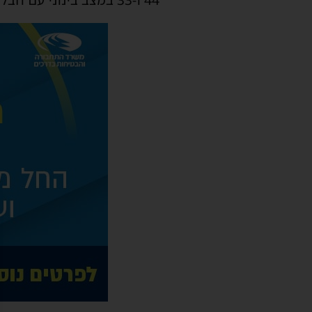
44 ו-33 במצב בינוני עם חבלות בגפיים לבית החולים אסותא להמשך טיפול.