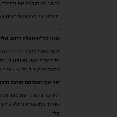
המשטרה חוקרת את נסיבות ה
דיווחים על פקקים נרחבים בא
-
כונני מד"א-הצלה דרום, אלי
של לוחמי האש הענקנו לו, יחד
טיפול נמרץ של מד״א. שני פצו
דוד אבן ואברהם פורגס חובש
שנלכד במשאיתו וחולץ ע"י צו
קל".