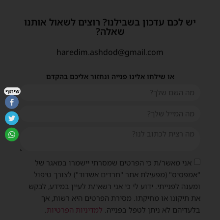
יש לכם עדכון בשבילנו? רוצים לשאול אותנו
שאלה?
haredim.ashdod@gmail.com
או שילחו אלינו פנייה ונחזור אליכם בהקדם
שיתוף
אני מאשר/ת כי הפרטים שמסרתי יישמרו במאגר של
"אמפסיס" (מפעילת אתר "חרדים אשדוד") לצורך טיפול
ומענה לפנייתי. ידוע לי כי אני רשאי/ת לעיין במידע, לבקש
את תיקונו או מחיקתו. מסירת הפרטים היא רשות, אך
בלעדיהם לא ניתן לטפל בפנייה.
למדיניות הפרטיות
.