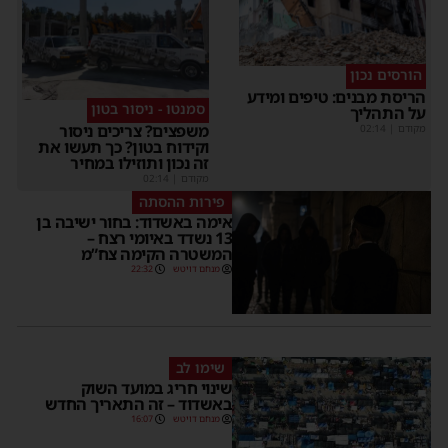
הורסים נכון
הריסת מבנים: טיפים ומידע
סמנטו - ניסור בטון
על התהליך
משפצים? צריכים ניסור
מקודם
|
02:14
וקידוח בטון? כך תעשו את
זה נכון ותוזילו במחיר
מקודם
|
02:14
פירות ההסתה
אימה באשדוד: בחור ישיבה בן
13 נשדד באיומי רצח –
המשטרה הקימה צח”מ
מנחם דויטש
22:32
שימו לב
שינוי חריג במועד השוק
באשדוד – זה התאריך החדש
מנחם דויטש
16:07