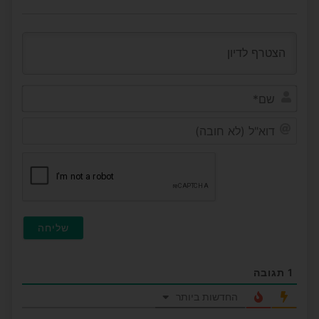
שם*
דוא"ל
(לא
חובה
1
תגובה
החדשות ביותר