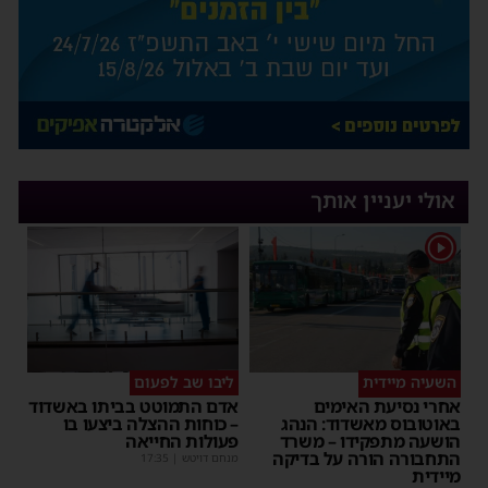
אולי יעניין אותך
1
השעיה מיידית
ליבו שב לפעום
אחרי נסיעת האימים
אדם התמוטט בביתו באשדוד
באוטובוס מאשדוד: הנהג
– כוחות ההצלה ביצעו בו
הושעה מתפקידו – משרד
פעולות החייאה
התחבורה הורה על בדיקה
מנחם דויטש
|
17:35
מיידית