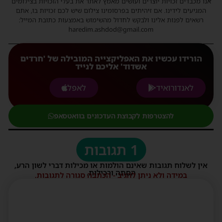
אנו מכבדים זכויות יוצרים ועושים מאמץ לאתר את בעלי הזכויות בצילומים
המגיעים לידינו. אם זיהיתים בפרסומינו צילום שיש לכם זכויות בו, אתם
רשאים לפנות אלינו ולבקש לחדול מהשימוש באמצעות כתובת המייל:
haredim.ashdod@gmail.com
הורידו עכשיו את האפליקצייה המובילה של 'חרדים
אשדוד' אליכם לנייד
לאנדורואיד
לאפל
להצטרפות לקבוצת העדכונים בוואטסאפ
1 תגובות
אין לשלוח תגובות שאינם הולמות או מכילות דברי לשון הרע,
הסתה ורכילות.
במידה ולא ניתן להגיב - הכתבה סגורה לתגובות.