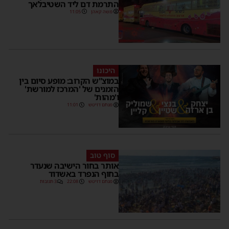
התרמת דם ליד השטיבלאך
משה קאהן
11:05
היכונו
במוצ”ש הקרוב: מופע סיום בין
הזמנים של 'המרכז למורשת'
ו'מהות'
מנחם דויטש
11:01
סוף טוב
אותר בחור הישיבה שנעדר
בחוף הנפרד באשדוד
מנחם דויטש
22:08
3 תגובות