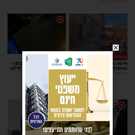
מנחם דויטש
|
17:44
1
במהלך העבודה
צפו
אישה נפלה מסולם במחסן
תינוק ננעל ברכב באשקלון –
באשדוד
המתנדבים האשדודים חילצו
אותו בשלום
משה קאהן
|
17:31
משה קאהן
|
11:53
1
1