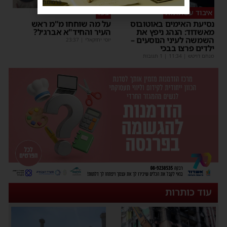
פרסומת
איבוד עשתונות
צפו
נסיעת האימים באוטובוס
על מה שוחחו מ"מ ראש
מאשדוד: הנהג ניפץ את
העיר והחיד"א אברג׳ל?
השמשה לעיני הנוסעים –
יוסי יחזקאלי
|
23:37
ילדים פרצו בבכי
מנחם דויטש
|
11:34
| 1 תגובות
עוד כותרות