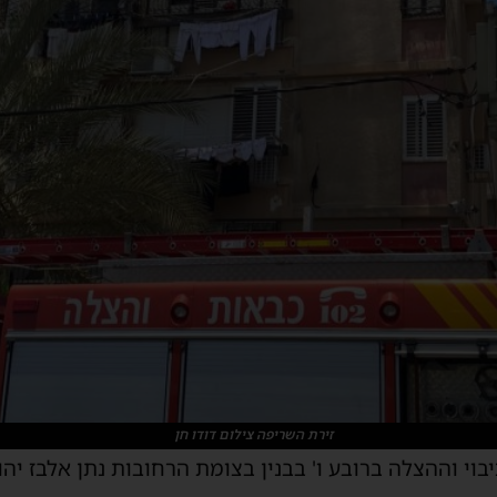
זירת השריפה צילום דודו חן
בוי וההצלה ברובע ו' בבנין בצומת הרחובות נתן אלבז יהו