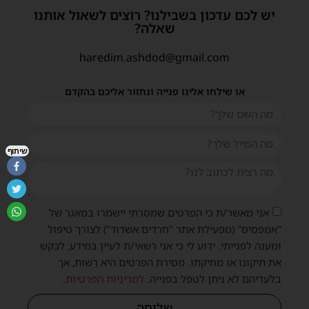
יש לכם עדכון בשבילנו? רוצים לשאול אותנו
שאלה?
haredim.ashdod@gmail.com
או שילחו אלינו פנייה ונחזור אליכם בהקדם
שיתוף
אני מאשר/ת כי הפרטים שמסרתי יישמרו במאגר של
"אמפסיס" (מפעילת אתר "חרדים אשדוד") לצורך טיפול
ומענה לפנייתי. ידוע לי כי אני רשאי/ת לעיין במידע, לבקש
את תיקונו או מחיקתו. מסירת הפרטים היא רשות, אך
בלעדיהם לא ניתן לטפל בפנייה.
למדיניות הפרטיות
.
שליחה