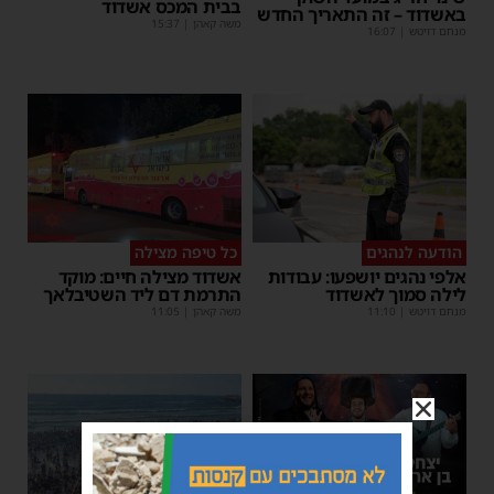
בבית המכס אשדוד
באשדוד – זה התאריך החדש
משה קאהן
|
15:37
מנחם דויטש
|
16:07
הודעה לנהגים
כל טיפה מצילה
אלפי נהגים יושפעו: עבודות
אשדוד מצילה חיים: מוקד
לילה סמוך לאשדוד
התרמת דם ליד השטיבלאך
מנחם דויטש
|
11:10
משה קאהן
|
11:05