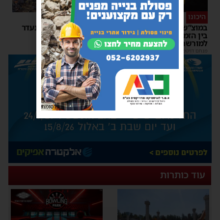
היכונו
סוף טוב
במוצ”ש הקרוב: מופע סיום
אותר בחור הישיבה שנעדר
בין הזמנים של 'המרכז
בחוף הנפרד באשדוד
למורשת' ו'מהות'
מנחם דויטש
|
22:08
| 3 תגובות
מנחם דויטש
|
11:01
פרסומת
עוד כותרות