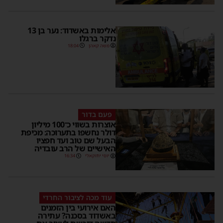
אלימות באשדוד: נער בן 13
נדקר ברגלו
משה קאהן
18:04
פעם בדור
אוצרות בשווי כ־100 מיליון
דולר נחשפו בתערוכה: מכיפת
הבעל שם טוב ועד חפציו
האישיים של הרב עובדיה
יוסי יחזקאלי
16:34
עוד מכה לציבור החרדי
האם אירועי בין הזמנים
באשדוד בסכנה? עתירה