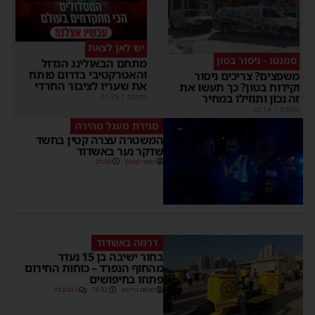
יש לאן לצאת
סמנטו - ניסור בטון
מתחם הבאולינג הגדול
והאטרקטיבי בדרום פותח
משפצים? צריכים ניסור
את שעריו לציבור החרדי
וקידוח בטון? כך תעשו את
זה נכון ותוזילו במחיר
מקודם
|
01:35
מקודם
|
02:14
סגירת מעגל מהירה
המשטרה עצרה קטין בחשד
שדקר נער באשדוד
משה קאהן
21:59
דרמה באשדוד
בחור ישיבה בן 15 נעדר
מהחוף הנפרד – כוחות החירום
פתחו בחיפושים
מנחם דויטש
18:32
1 תגובות