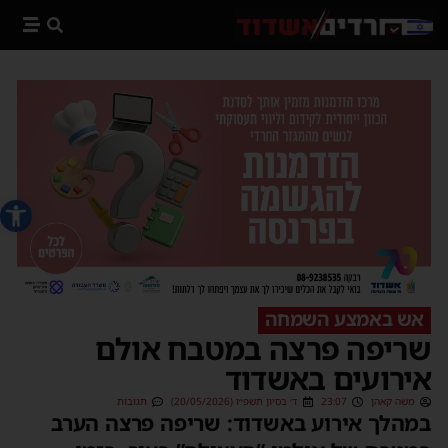
פתח סרג
אש באמצע השמחה
שריפה פרצה במטבח אולם
אירועים באשדוד
משה קאהן
23:07
ד׳ בסיון תשפ״ו (20/05/2026)
תגובות
במהלך אירוע באשדוד: שריפה פרצה הערב