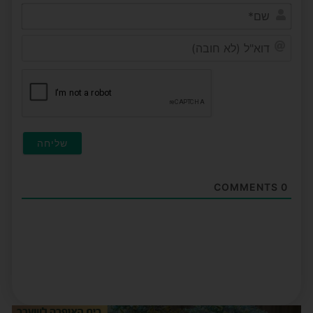
שם*
דוא"ל
(לא
חובה
COMMENTS
0