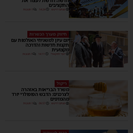
חדשה דורשת לעצור את
התקציבים
מנחם דויטש
14:24
1 תגובות
חיזוק מערך הכשרות
יום עיון למשגיחי האולמות עם
תקנות חדשות והדרכה
מקצועית
יוסי יחזקאלי
14:11
1 תגובות
ריקול
משרד הבריאות באזהרה
לצרכנים: הדבש הפופולרי יורד
מהמדפים
מנחם דויטש
06:57
1 תגובות
כבוד לאשדוד