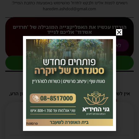
רשאים לפנות אלינו ולבקש לחדול מהשימוש באמצעות כתובת המייל:
haredim.ashdod@gmail.com
הורידו עכשיו את האפליקצייה המובילה של 'חרדים
אשדוד' אליכם לנייד
לאנדורואיד
לאפל
להצטרפות לקבוצת העדכונים בוואטסאפ
1 תגובות
אין לשלוח תגובות שאינם הולמות או מכילות דברי לשון הרע,
הסתה ורכילות.
במידה ולא ניתן להגיב - הכתבה סגורה לתגובות.
פרסומת