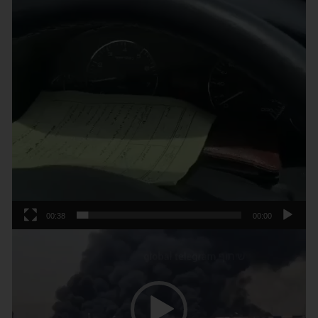
00:38
00:00
נגן
וידאו