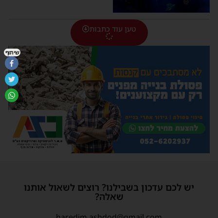
טען עוד כתבות
שיתוף
יש לכם עדכון בשבילנו? רוצים לשאול אותנו
שאלה?
haredim.ashdod@gmail.com