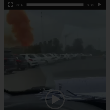
00:56
00:00
נגן
וידאו