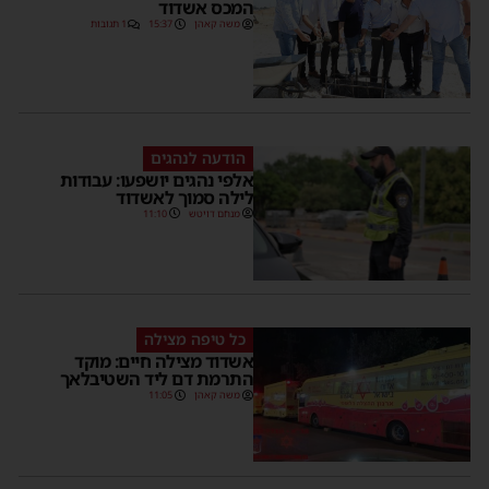
המכס אשדוד
משה קאהן
15:37
1 תגובות
הודעה לנהגים
אלפי נהגים יושפעו: עבודות
לילה סמוך לאשדוד
מנחם דויטש
11:10
כל טיפה מצילה
אשדוד מצילה חיים: מוקד
התרמת דם ליד השטיבלאך
משה קאהן
11:05