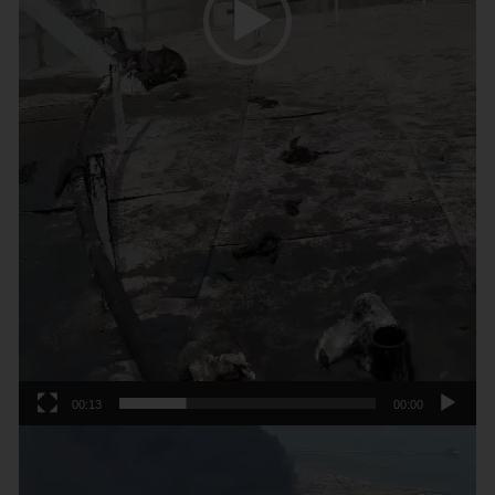
00:13
00:00
נגן
וידאו