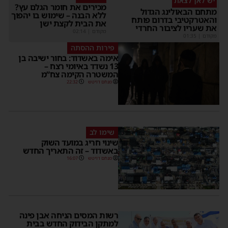
יש לאן לצאת
מכירים את חומר הגלם עץ?
מתחם הבאולינג הגדול
ללא הבנה – שימוש בו יהפוך
והאטרקטיבי בדרום פותח
את הבית לקצת ישן
את שעריו לציבור החרדי
מקודם
|
02:14
מקודם
|
01:35
פירות ההסתה
אימה באשדוד: בחור ישיבה בן
13 נשדד באיומי רצח –
המשטרה הקימה צח”מ
מנחם דויטש
22:32
שימו לב
שינוי חריג במועד השוק
באשדוד – זה התאריך החדש
מנחם דויטש
16:07
רשות המסים הניחה אבן פינה
למתקן הבידוק החדש בבית