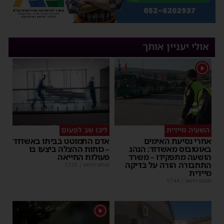
אולי יעניין אותך
1
השעיה מיידית
ליבו שב לפעום
אחרי נסיעת האימים
אדם התמוטט בביתו באשדוד
באוטובוס מאשדוד: הנהג
– כוחות ההצלה ביצעו בו
הושעה מתפקידו – משרד
פעולות החייאה
התחבורה הורה על בדיקה
מנחם דויטש
|
17:35
מיידית
מנחם דויטש
|
17:44
1