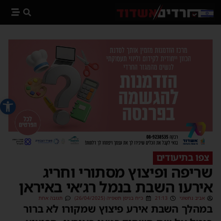
פתח סרג
צפו בתיעודים
שריפה ופיצוץ מסתורי וחריג
אירעו השבת בנמל רג׳אי באיראן
אביב נחשוני
21:13
כ״ח בניסן תשפ״ה (26/04/2025)
תגובה אחת
במהלך השבת אירע פיצוץ שמקורו לא ברור