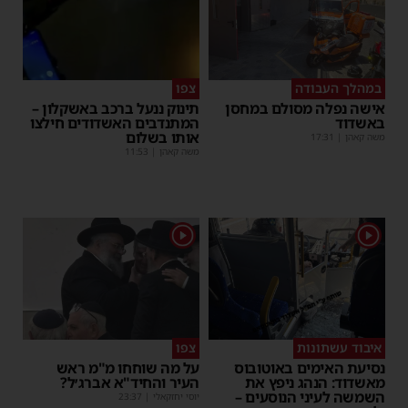
במהלך העבודה
צפו
אישה נפלה מסולם במחסן
תינוק ננעל ברכב באשקלון –
באשדוד
המתנדבים האשדודים חילצו
אותו בשלום
משה קאהן
|
17:31
משה קאהן
|
11:53
1
1
איבוד עשתונות
צפו
נסיעת האימים באוטובוס
על מה שוחחו מ"מ ראש
מאשדוד: הנהג ניפץ את
העיר והחיד"א אברג׳ל?
השמשה לעיני הנוסעים –
יוסי יחזקאלי
|
23:37