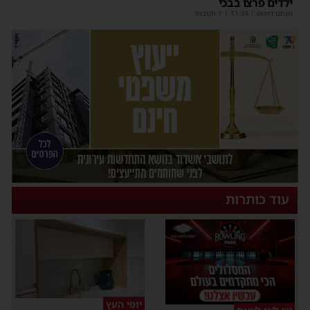
ילדים פרצו בבכי
מנחם דויטש
|
11:34
| 1 תגובות
עוד כותרות
יופי העץ