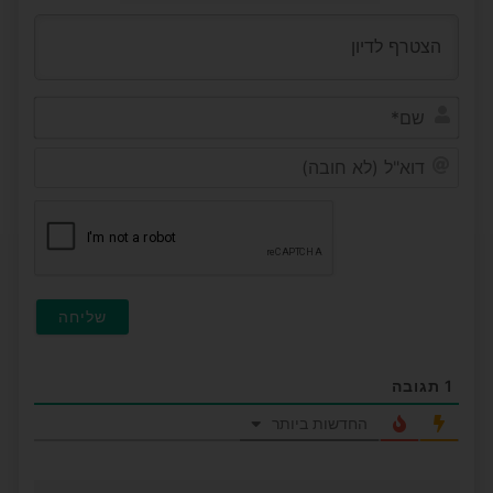
שם*
דוא"ל
(לא
חובה
1
תגובה
החדשות ביותר