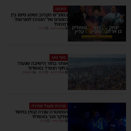
היכונו
במוצ”ש הקרוב: מופע סיום בין
הזמנים של 'המרכז למורשת'
ו'מהות'
מנחם דויטש
11:01
סוף טוב
אותר בחור הישיבה שנעדר
בחוף הנפרד באשדוד
מנחם דויטש
22:08
3 תגובות
סגירת מעגל מהירה
המשטרה עצרה קטין בחשד
שדקר נער באשדוד
משה קאהן
21:59