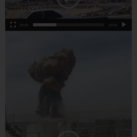
00:09
00:00
נגן
וידאו