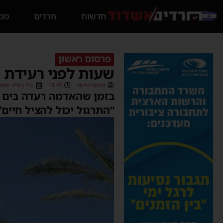
חדשות
חרדים
ממס
פרסום ראשון
שעות לפני רעידת 
מנחם דויטש
13:45
ט״ז באייר תשפ״ה (/2025
בזמן שהאדמה רעדה בים הת
“התרגול יכול להציל חיים”