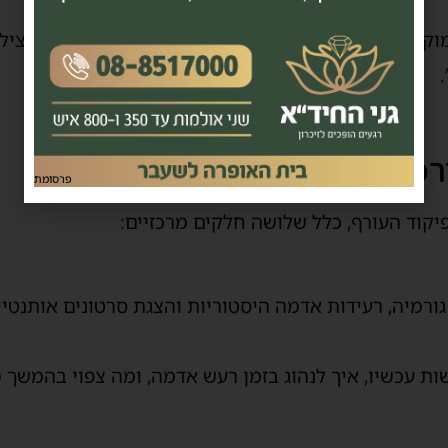
וקדם והכנה נכונה של העירייה ושל הציבור יכולים להציל ח
רכה הדרמטי
פרסומת
פיקוד העורף, כלל שלושה חלקים מרכזיים:
ורמיה, רעידות אדמה היסטוריות והצגת סרטונים אותנטיי
ת עכשיו, איך לנהוג בזמן רעש אדמה, ומה צפוי בהמשך 