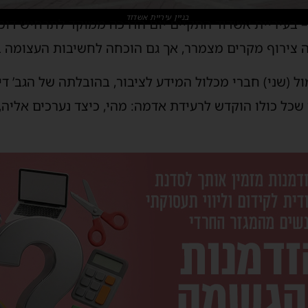
בניין עיריית אשדוד
 בעיריית אשדוד התקיים יום הדרכה ממוקד לתרחיש דומ
זה צירוף מקרים מצמרר, אך גם הוכחה לחשיבות העצומה 
ל (שני) חברי מכלול המידע לציבור, בהובלתה של הגב’ די
 שכל כולו הוקדש לרעידת אדמה: מהי, כיצד נערכים אליה, 