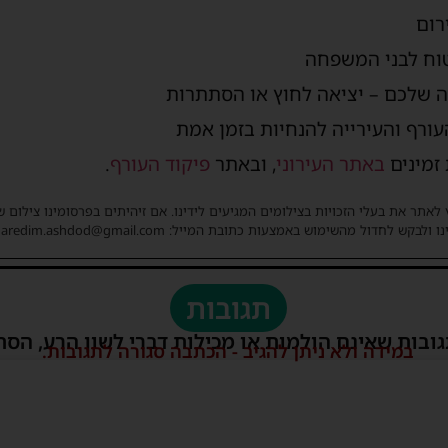
רום
וח לבני המשפחה
 שלכם – יציאה לחוץ או הסתתרות
עורף והעירייה להנחיות בזמן אמת
 זמינים
באתר העירוני
, ובאתר
פיקוד העורף
.
 לאתר את בעלי הזכויות בצילומים המגיעים לידינו. אם זיהיתים בפרסומינו צילום 
ו ולבקש לחדול מהשימוש באמצעות כתובת המייל: haredim.ashdod@gmail.com
תגובות
גובות שאינם הולמות או מכילות דברי לשון הרע, הסת
במידה ולא ניתן להגיב - הכתבה סגורה לתגובות.