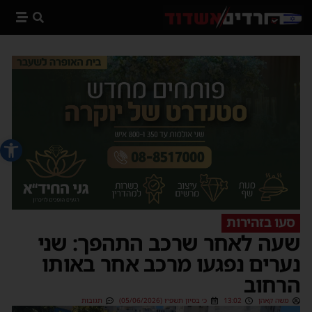
פתח סרג
סעו בזהירות
שעה לאחר שרכב התהפך: שני
נערים נפגעו מרכב אחר באותו
הרחוב
משה קאהן
13:02
כ׳ בסיון תשפ״ו (05/06/2026)
תגובות