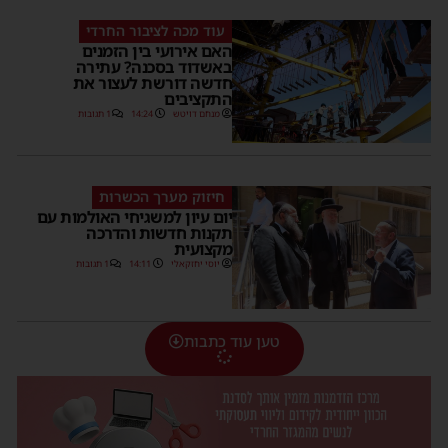
עוד מכה לציבור החרדי
האם אירועי בין הזמנים
באשדוד בסכנה? עתירה
חדשה דורשת לעצור את
התקציבים
מנחם דויטש
14:24
1 תגובות
חיזוק מערך הכשרות
יום עיון למשגיחי האולמות עם
תקנות חדשות והדרכה
מקצועית
יוסי יחזקאלי
14:11
1 תגובות
טען עוד כתבות