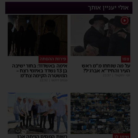
אולי יעניין אותך
1
צפו
פירות ההסתה
על מה שוחחו מ"מ ראש
אימה באשדוד: בחור ישיבה
העיר והחיד"א אברג׳ל?
בן 13 נשדד באיומי רצח –
המשטרה הקימה צח”מ
יוסי יחזקאלי
|
23:37
מנחם דויטש
|
22:32
רשות המסים הניחה אבן
שימו לב