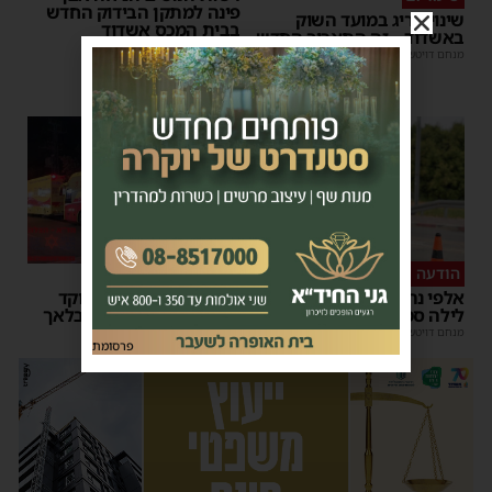
פינה למתקן הבידוק החדש
שינוי חריג במועד השוק
בבית המכס אשדוד
באשדוד – זה התאריך החדש
משה קאהן
|
15:37
מנחם דויטש
|
16:07
הודעה לנהגים
כל טיפה מצילה
אלפי נהגים יושפעו: עבודות
אשדוד מצילה חיים: מוקד
לילה סמוך לאשדוד
התרמת דם ליד השטיבלאך
מנחם דויטש
|
11:10
משה קאהן
|
11:05
פרסומת