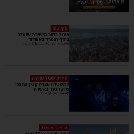
סוף טוב
אותר בחור הישיבה שנעדר
בחוף הנפרד באשדוד
מנחם דויטש
22:08
3 תגובות
סגירת מעגל מהירה
המשטרה עצרה קטין בחשד
שדקר נער באשדוד
משה קאהן
21:59
דרמה באשדוד
בחור ישיבה בן 15 נעדר