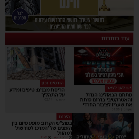
עוד כותרות
הורסים נכון
יש לאן לצאת
הריסת מבנים: טיפים ומידע
על התהליך
מתחם הבאולינג הגדול
והאטרקטיבי בדרום פותח
מקודם
|
02:14
את שעריו לציבור החרדי
מקודם
|
01:35
היכונו
במוצ”ש הקרוב: מופע סיום בין
הזמנים של 'המרכז למורשת'
ו'מהות'
מנחם דויטש
11:01