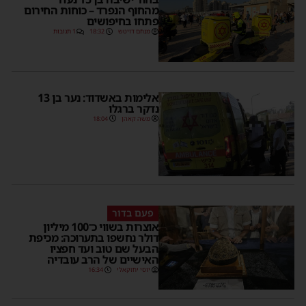
מהחוף הנפרד – כוחות החירום
פתחו בחיפושים
מנחם דויטש
18:32
1 תגובות
אלימות באשדוד: נער בן 13
נדקר ברגלו
משה קאהן
18:04
פעם בדור
אוצרות בשווי כ־100 מיליון
דולר נחשפו בתערוכה: מכיפת
הבעל שם טוב ועד חפציו
האישיים של הרב עובדיה
יוסי יחזקאלי
16:34