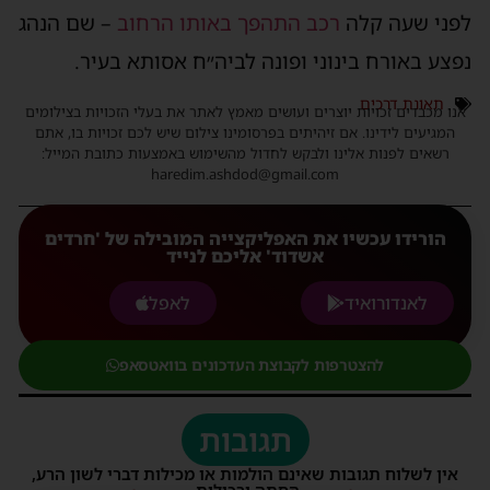
לפני שעה קלה
רכב התהפך באותו הרחוב
– שם הנהג
נפצע באורח בינוני ופונה לביה״ח אסותא בעיר.
תאונת דרכים
אנו מכבדים זכויות יוצרים ועושים מאמץ לאתר את בעלי הזכויות בצילומים
המגיעים לידינו. אם זיהיתים בפרסומינו צילום שיש לכם זכויות בו, אתם
רשאים לפנות אלינו ולבקש לחדול מהשימוש באמצעות כתובת המייל:
haredim.ashdod@gmail.com
הורידו עכשיו את האפליקצייה המובילה של 'חרדים
אשדוד' אליכם לנייד
לאנדורואיד
לאפל
להצטרפות לקבוצת העדכונים בוואטסאפ
תגובות
אין לשלוח תגובות שאינם הולמות או מכילות דברי לשון הרע,
הסתה ורכילות.