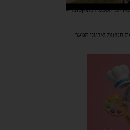
דוד עם 48 מבניה ובנותיה שנפלו מאז יום השבעה באוקטובר –
 תנועות וארגוני הנוער