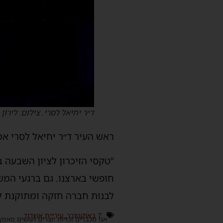
ד״ר יחיאל לסרי. צילום: לירון 
ראש העיר ד״ר יחיאל לסרי אמ
“טקסי הזיכרון לציון השבעה 
חופשי בארצנו. גם ברגעי המש
לבנות חברה חזקה ומתוקנת למע
7 באוקטובר
,
עיריית אשדוד
אנו מכבדים זכויות יוצרים ועושים מאמץ