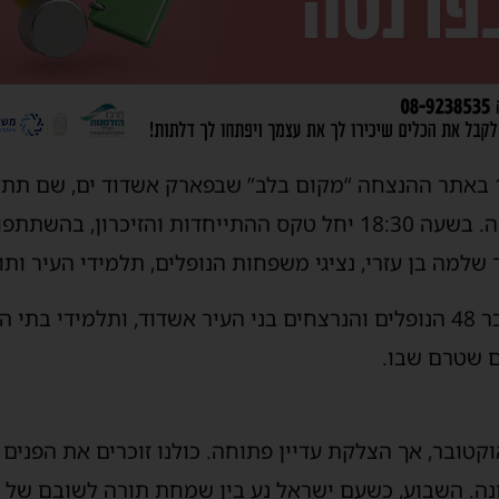
ההתכנסות תחל בשעה 17:30 באתר ההנצחה “מקום בלב” שבפארק אשדוד ים, 
חווייתית בנושא גבורה ותקומה. בשעה 18:30 יחל טקס ההתייחדות והז
מר שלמה בן עזרי, נציגי משפחות הנופלים, תלמידי העיר ות
במהלך הטקס יודלקו נרות לזכר 48 הנופלים והנרצחים בני העיר אשדוד, ות
 שטרם שבו.
טובר, אך הצלקת עדיין פתוחה. כולנו זוכרים את הפנים 
נה. השבוע, כשעם ישראל נע בין שמחת תורה לשובם של ח