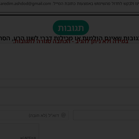
ו ולבקש לחדול מהשימוש באמצעות כתובת המייל: haredim.ashdod@gmail.com
תגובות
גובות שאינם הולמות או מכילות דברי לשון הרע, הסת
במידה ולא ניתן להגיב - הכתבה סגורה לתגובות.
שם*