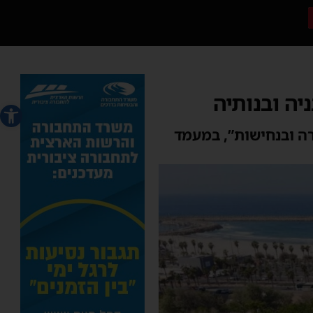
פתח סרג
רה ובנחישות”, במעמד