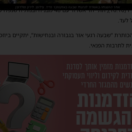
אתר ההנצחה באשדוד לנרצחי שבעה באוקטובר הי״ד. צילום: לירון מולדובן
ביום חמישי, כ״ד בתשרי תשפ״ו (16.10), תתייחד אש
 לעד.
ותרת “שבעה רגעי אור בגבורה ובנחישות”, יתקיים ביוזמת
ת לתרבות הפנאי.