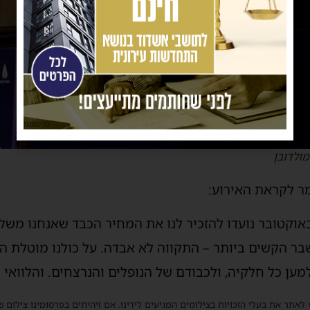
פרסומת
מולדובן
ר לקראת האירוע:
באוקטובר נועדו להזכיר לנו את המחיר הכבד שאנחנו משל
בר הקשים ביותר – התקווה לא אבדה. על כולנו מוטלת 
ן כל חלקיה, ולכבודם של הנופלים והנרצחים. והלוואי ונ
 לאתר את בעלי הזכויות בצילומים המגיעים לידינו. אם זיהיתים בפרסומינו צילום 