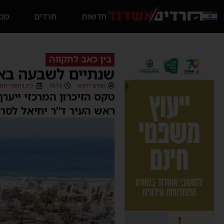
חדשות
חרדים
ממס
בין כאב לתקווה
שנתיים לשבעה באוקטובר:
מנחם דויטש
18:15
כ״ג בתשרי תשפ״ו (/2025
טקס הזיכרון המרכזי ייער
ראש העיר ד”ר יחיאל לסר