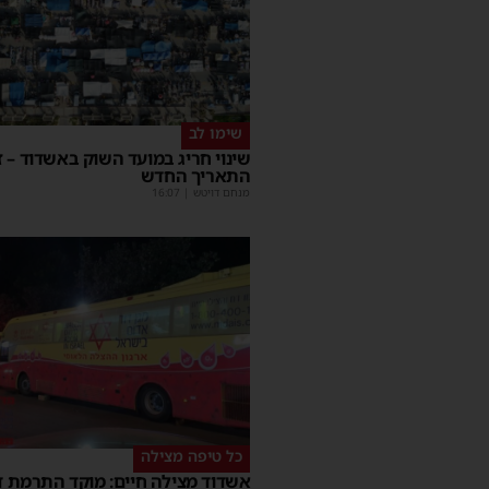
שימו לב
שינוי חריג במועד השוק באשדוד – ז
התאריך החדש
מנחם דויטש
|
16:07
כל טיפה מצילה
אשדוד מצילה חיים: מוקד התרמת ד