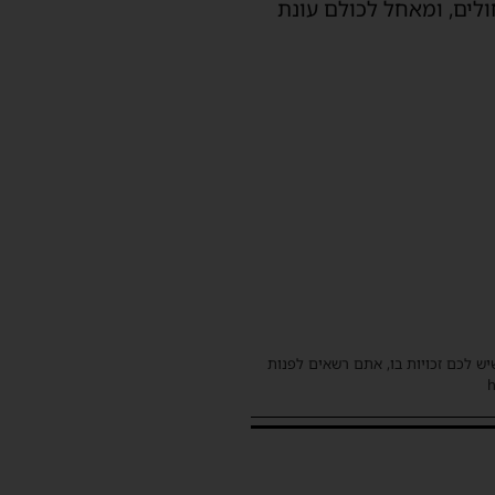
ך על ההכרה, ואמר: "זכתה אשדוד לקבל שוב 7 דגלים כחולים, ומאחל לכולם עונת
שיש לכם זכויות בו, אתם רשאים לפנות