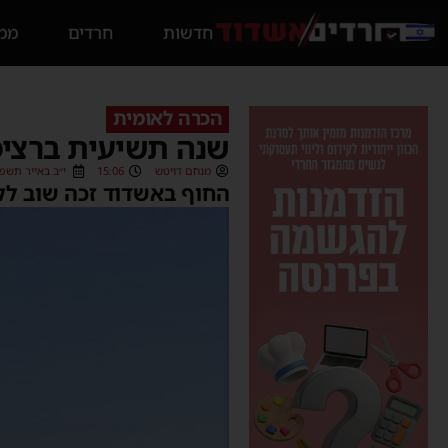
חדשות
חרדים
ממס
הכרה לאומית
שנה תשיעית ברציפות: 7 דגלים כחולים לח
מנחם דויטש
15:06
י״ב באייר תשפ״ב (5/2022
החוף באשדוד זכה שוב לקבל הכרה