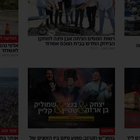
רשות המסים הניחה אבן פינה למתקן
הודעה לנ
הבידוק החדש בבית המכס אשדוד
ה
אלפי נהגי
משה קאהן
|
15:37
לאשדוד
מנחם דויטש
|
היכונו
סוף טוב
ם ליד
במוצ”ש הקרוב: מופע סיום בין הזמנים של
אותר בחו