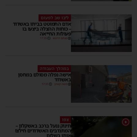
ליבו שב לפעום
אדם התמוטט בביתו באשדוד
– כוחות ההצלה ביצעו בו
פעולות החייאה
מנחם דויטש
17:35
במהלך העבודה
אישה נפלה מסולם במחסן
באשדוד
משה קאהן
17:31
צפו
1
תינוק ננעל ברכב באשקלון –
המתנדבים האשדודים חילצו
אותו בשלום