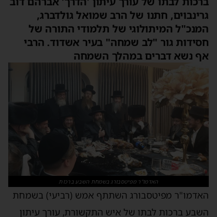
ברכות לבתו של עורך עיתון 'הדרך' אברהם דוב
גרינבוים, חתנו של הרב שמואל גולדברג,
המנכ"ל המיתולוגי של תלמודי התורה של
חסידות גור "לב שמחה" בעיר אשדוד. הרבי
אף נשא דברים במהלך השמחה
האדמו"ר מפיטסבורג בשמחת השבע ברכות
האדמו"ר מפיטסבורג השתתף אמש (רביעי) בשמחת
השבע ברכות לבתו של איש התקשורת, עורך עיתון