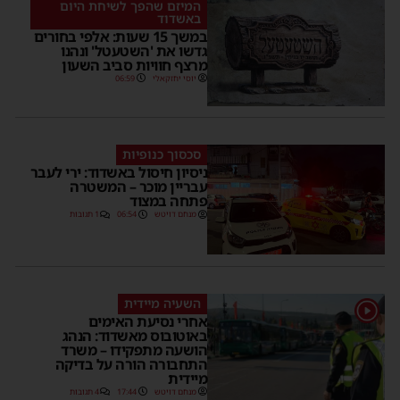
המיזם שהפך לשיחת היום
באשדוד
במשך 15 שעות: אלפי בחורים
גדשו את 'השטעטל' ונהנו
מרצף חוויות סביב השעון
יוסי יחזקאלי
06:59
סכסוך כנופיות
ניסיון חיסול באשדוד: ירי לעבר
עבריין מוכר – המשטרה
פתחה במצוד
מנחם דויטש
06:54
1 תגובות
השעיה מיידית
1
אחרי נסיעת האימים
באוטובוס מאשדוד: הנהג
הושעה מתפקידו – משרד
התחבורה הורה על בדיקה
מיידית
מנחם דויטש
17:44
4 תגובות