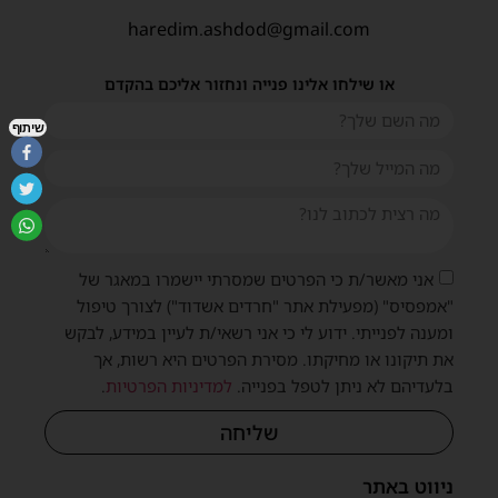
haredim.ashdod@gmail.com
או שילחו אלינו פנייה ונחזור אליכם בהקדם
שיתוף
אני מאשר/ת כי הפרטים שמסרתי יישמרו במאגר של
"אמפסיס" (מפעילת אתר "חרדים אשדוד") לצורך טיפול
ומענה לפנייתי. ידוע לי כי אני רשאי/ת לעיין במידע, לבקש
את תיקונו או מחיקתו. מסירת הפרטים היא רשות, אך
בלעדיהם לא ניתן לטפל בפנייה.
למדיניות הפרטיות
.
שליחה
ניווט באתר