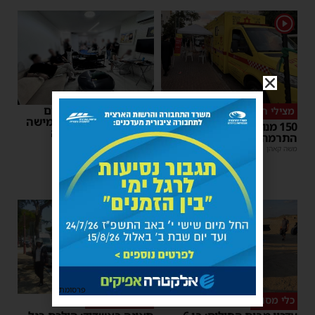
1
פשיטה על בית הימורים
מצילי חיים
בלתי חוקי באשדוד: חמישה
150 מנות דם נתרמו בערב
חשודים עוכבו לחקירה
התרמה באשדוד
משה קאהן
|
16:06
משה קאהן
|
18:25
פרסומת
כלי מסוכן
זהירות בדרכים