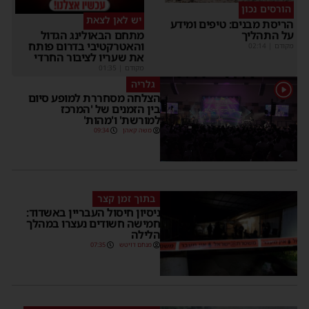
הורסים נכון
יש לאן לצאת
הריסת מבנים: טיפים ומידע
על התהליך
מתחם הבאולינג הגדול
והאטרקטיבי בדרום פותח
מקודם
|
02:14
את שעריו לציבור החרדי
מקודם
|
01:35
גלריה
1
הצלחה מסחררת למופע סיום
בין הזמנים של 'המרכז
למורשת' ו'מהות'
משה קאהן
09:34
בתוך זמן קצר
ניסיון חיסול העבריין באשדוד:
חמישה חשודים נעצרו במהלך
הלילה
מנחם דויטש
07:35