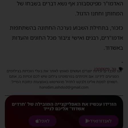
האדמו"ר מפיטסבורג אף נשא דברים בשבחו של
המחותן וחתנו הדגול.
כזכור, בתחילת השבוע נערכה החתונה בהשתתפות
אדמו"רים, רבנים ואישי ציבור מכל החוגים והעדות
באשדוד.
-
גור
,
פיטסבורג
אנו מכבדים זכויות יוצרים ועושים מאמץ לאתר את בעלי הזכויות בצילומים
המגיעים לידינו. אם זיהיתים בפרסומינו צילום שיש לכם זכויות בו, אתם
רשאים לפנות אלינו ולבקש לחדול מהשימוש באמצעות כתובת המייל:
haredim.ashdod@gmail.com
הורידו עכשיו את האפליקצייה המובילה של 'חרדים
אשדוד' אליכם לנייד
לאנדורואיד
לאפל