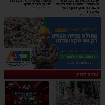
עדכון מבית החולים: בן 6
תאונה באשדוד: הולכת רגל
מאושפז בטיפול נמרץ לאחר
נפגעה מרכב חולף
תאונת הטרקטורון בחוף
משה קאהן
|
12:22
באשדוד
משה קאהן
|
12:26
עוד כותרות