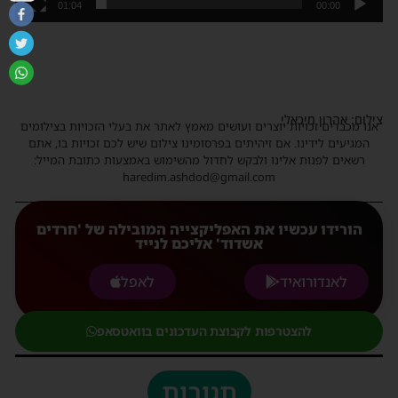
01:04
00:00
צילום: אהרון מיכאלי
אנו מכבדים זכויות יוצרים ועושים מאמץ לאתר את בעלי הזכויות בצילומים
המגיעים לידינו. אם זיהיתים בפרסומינו צילום שיש לכם זכויות בו, אתם
רשאים לפנות אלינו ולבקש לחדול מהשימוש באמצעות כתובת המייל:
haredim.ashdod@gmail.com
הורידו עכשיו את האפליקצייה המובילה של 'חרדים
אשדוד' אליכם לנייד
לאנדורואיד
לאפל
להצטרפות לקבוצת העדכונים בוואטסאפ
תגובות