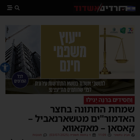
פתח סרג
וַחֲסִידִים בְּרִנָּה יָגִילוּ
שמחת החתונה בחצר
האדמור"ים מטשארנאביל –
קאסאן – מאקאווא
אביב נחשוני
11:09
ז׳ בתמוז תשפ״ה (03/07/2025)
תגובות