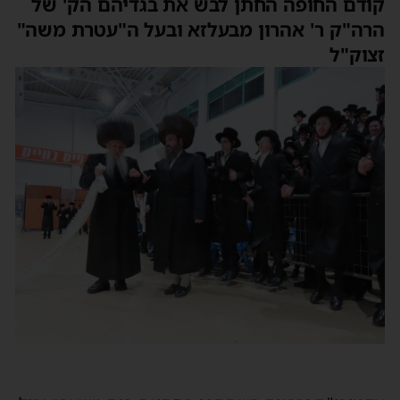
קודם החופה החתן לבש את בגדיהם הק' של
הרה"ק ר' אהרון מבעלזא ובעל ה"עטרת משה"
זצוק"ל