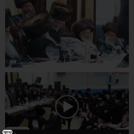
נגן
וידאו
שיתוף