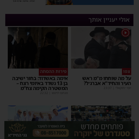
אולי יעניין אותך
1
צפו
פירות ההסתה
על מה שוחחו מ"מ ראש
אימה באשדוד: בחור ישיבה
העיר והחיד"א אברג׳ל?
בן 13 נשדד באיומי רצח –
המשטרה הקימה צח”מ
יוסי יחזקאלי
|
23:37
מנחם דויטש
|
22:32