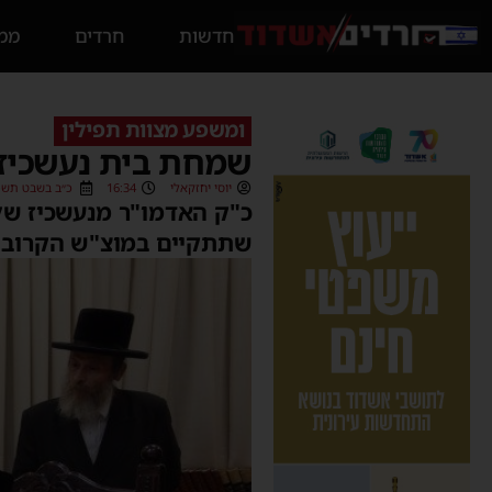
חדשות
חרדים
ממס
ומשפע מצוות תפילין
שמחת בית נעשכיז:
יוסי יחזקאלי
16:34
כ״ב בשבט תשפ״ו (2/2026
כ"ק האדמו"ר מנעשכיז של
שתתקיים במוצ"ש הקרוב ב