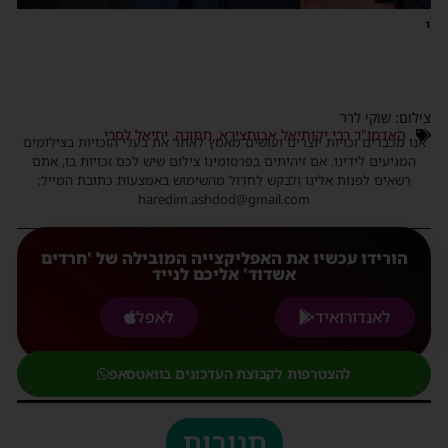
י
צילום: שוקי לרר
האדמו"ר רבי יקותיאל אבוחצירא
,
חתונה
,
יחיאל לסרי
אנו מכבדים זכויות יוצרים ועושים מאמץ לאתר את בעלי הזכויות בצילומים
המגיעים לידינו. אם זיהיתים בפרסומינו צילום שיש לכם זכויות בו, אתם
רשאים לפנות אלינו ולבקש לחדול מהשימוש באמצעות כתובת המייל:
haredim.ashdod@gmail.com
הורידו עכשיו את האפליקצייה המובילה של 'חרדים
אשדוד' אליכם לנייד
לאנדורואיד
לאפל
להצטרפות לקבוצת העדכונים בוואטסאפ
תגובות