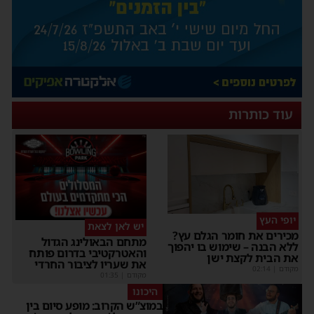
עוד כותרות
יופי העץ
יש לאן לצאת
מכירים את חומר הגלם עץ?
מתחם הבאולינג הגדול
ללא הבנה – שימוש בו יהפוך
והאטרקטיבי בדרום פותח
את הבית לקצת ישן
את שעריו לציבור החרדי
מקודם
|
02:14
מקודם
|
01:35
היכונו
במוצ”ש הקרוב: מופע סיום בין