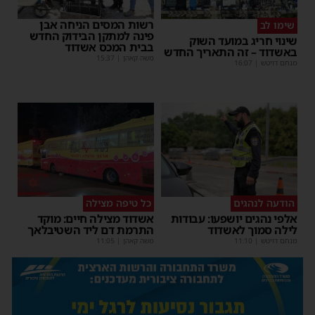
רשות המסים הניחה אבן
שימו לב
פינה למתקן הבידוק החדש
שינוי חריג במועד השוק
בבית המכס אשדוד
באשדוד – זה התאריך החדש
משה קאהן
|
15:37
מנחם דויטש
|
16:07
הודעה לנהגים
כל טיפה מצילה
אלפי נהגים יושפעו: עבודות
אשדוד מצילה חיים: מוקד
לילה סמוך לאשדוד
התרמת דם ליד השטיבלאך
מנחם דויטש
|
11:10
משה קאהן
|
11:05