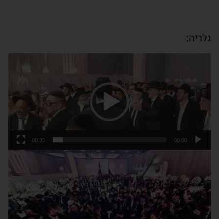
גלריה:
נגן
וידאו
00:35
00:00