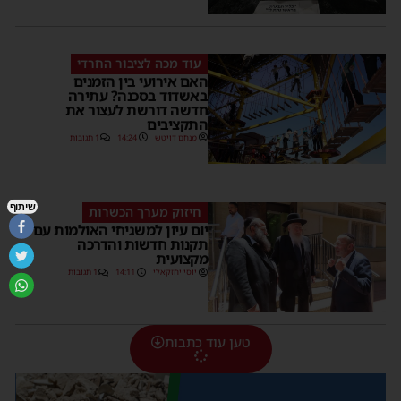
עוד מכה לציבור החרדי
האם אירועי בין הזמנים
באשדוד בסכנה? עתירה
חדשה דורשת לעצור את
התקציבים
מנחם דויטש
14:24
1 תגובות
שיתוף
חיזוק מערך הכשרות
יום עיון למשגיחי האולמות עם
תקנות חדשות והדרכה
מקצועית
יוסי יחזקאלי
14:11
1 תגובות
טען עוד כתבות