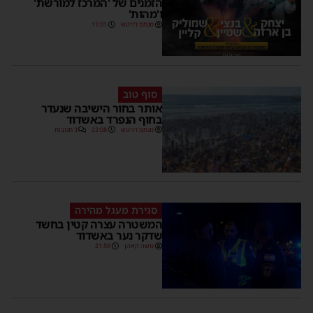
הזמנים של 'המרכז למורשת'
ו'מהות'
מנחם דויטש
11:01
סוף טוב
אותר בחור הישיבה שנעדר
בחוף הנפרד באשדוד
מנחם דויטש
22:08
3 תגובות
סגירת מעגל מהירה
המשטרה עצרה קטין בחשד
שדקר נער באשדוד
משה קאהן
21:59