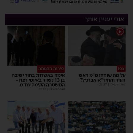
אולי יעניין אותך
1
צפו
פירות ההסתה
על מה שוחחו מ"מ ראש
אימה באשדוד: בחור ישיבה
העיר והחיד"א אברג׳ל?
בן 13 נשדד באיומי רצח –
המשטרה הקימה צח”מ
יוסי יחזקאלי
|
23:37
מנחם דויטש
|
22:32