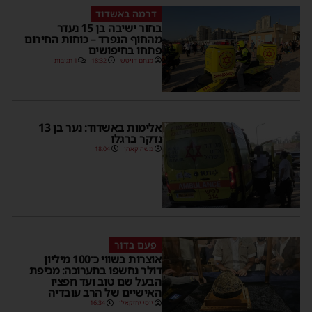
דרמה באשדוד
בחור ישיבה בן 15 נעדר
מהחוף הנפרד – כוחות החירום
פתחו בחיפושים
מנחם דויטש
18:32
1 תגובות
אלימות באשדוד: נער בן 13
נדקר ברגלו
משה קאהן
18:04
פעם בדור
אוצרות בשווי כ־100 מיליון
דולר נחשפו בתערוכה: מכיפת
הבעל שם טוב ועד חפציו
האישיים של הרב עובדיה
יוסי יחזקאלי
16:34