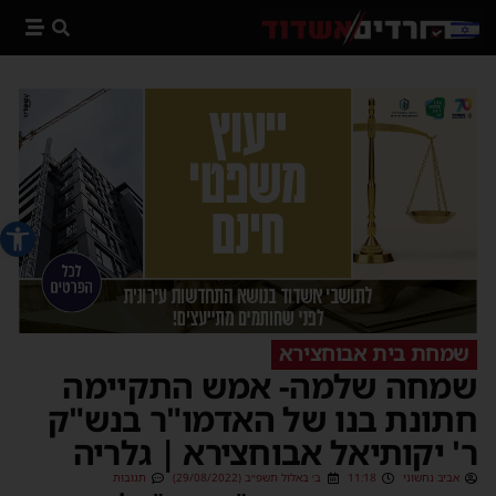
פתח סרג
שמחת בית אבוחצירא
שמחה שלמה- אמש התקיימה
חתונת בנו של האדמו"ר בנש"ק
ר' יקותיאל אבוחצירא | גלריה
אביב נחשוני
11:18
ב׳ באלול תשפ״ב (29/08/2022)
תגובות