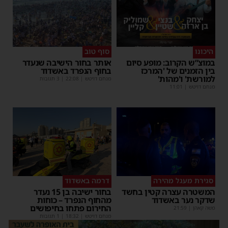
היכונו
סוף טוב
במוצ”ש הקרוב: מופע סיום
אותר בחור הישיבה שנעדר
בין הזמנים של 'המרכז
בחוף הנפרד באשדוד
למורשת' ו'מהות'
מנחם דויטש
|
22:08
| 3 תגובות
מנחם דויטש
|
11:01
סגירת מעגל מהירה
דרמה באשדוד
המשטרה עצרה קטין בחשד
בחור ישיבה בן 15 נעדר
שדקר נער באשדוד
מהחוף הנפרד – כוחות
החירום פתחו בחיפושים
משה קאהן
|
21:59
מנחם דויטש
|
18:32
| 1 תגובות