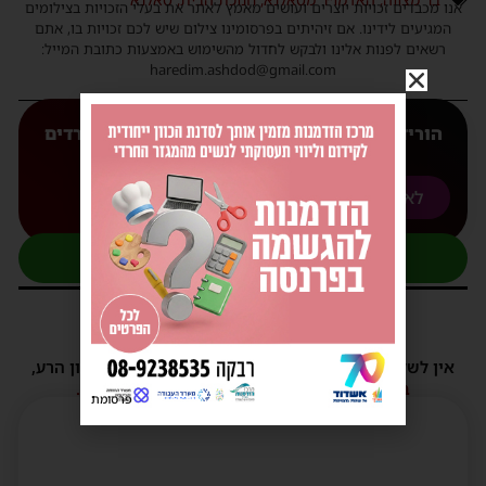
אנו מכבדים זכויות יוצרים ועושים מאמץ לאתר את בעלי הזכויות בצילומים
המגיעים לידינו. אם זיהיתים בפרסומינו צילום שיש לכם זכויות בו, אתם
רשאים לפנות אלינו ולבקש לחדול מהשימוש באמצעות כתובת המייל:
haredim.ashdod@gmail.com
הורידו עכשיו את האפליקצייה המובילה של 'חרדים
אשדוד' אליכם לנייד
לאנדורואיד
לאפל
להצטרפות לקבוצת העדכונים בוואטסאפ
1 תגובות
אין לשלוח תגובות שאינם הולמות או מכילות דברי לשון הרע,
הסתה ורכילות.
במידה ולא ניתן להגיב - הכתבה סגורה לתגובות.
פרסומת