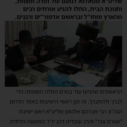
שליט"א מטאלנא לנועם עול תורה ומצוות,
וחנוכת הבית, החלו להגיע אורחים רבים
מהארץ ומחו"ל ובראשם אדמור"ים ורבנים.
הראשונים שהגיעו עוד בטרם החלה השמחה כדי
לברך ולהתברך, זה זקן ראשי הישיבות באזור הדרום
הגה"צ רבי אברהם אלטמן שליט"א ראש ישיבת
"עטרת צבי" והרב עובדיה דהן יו"ר המועצה הדתית.