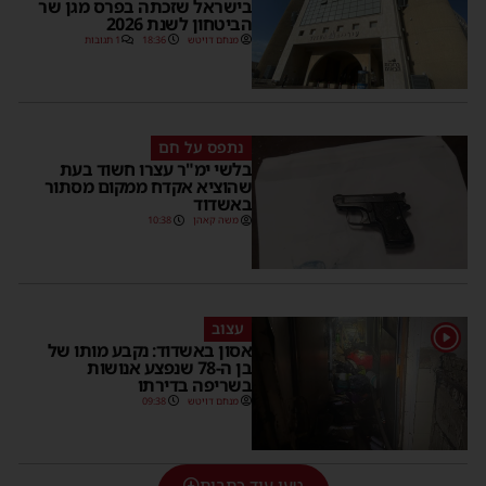
בישראל שזכתה בפרס מגן שר
הביטחון לשנת 2026
מנחם דויטש
18:36
1 תגובות
נתפס על חם
בלשי ימ"ר עצרו חשוד בעת
שהוציא אקדח ממקום מסתור
באשדוד
משה קאהן
10:38
עצוב
1
אסון באשדוד: נקבע מותו של
בן ה-78 שנפצע אנושות
בשריפה בדירתו
מנחם דויטש
09:38
טען עוד כתבות