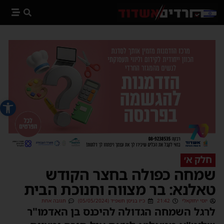
פתח סרג
חלק א׳
שמחה כפולה בחצר הקודש
טאלנא: בר מצווה וחנוכת הבית
יוסי יחזקאלי
21:42
כ״ז בניסן תשפ״ד (05/05/2024)
תגובה אחת
לרגל השמחה הגדולה להיכנס בן האדמו"ר