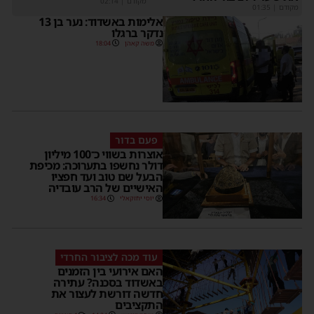
מקודם
|
02:14
מקודם
|
01:35
אלימות באשדוד: נער בן 13
נדקר ברגלו
משה קאהן
18:04
פעם בדור
אוצרות בשווי כ־100 מיליון
דולר נחשפו בתערוכה: מכיפת
הבעל שם טוב ועד חפציו
האישיים של הרב עובדיה
יוסי יחזקאלי
16:34
עוד מכה לציבור החרדי
האם אירועי בין הזמנים
באשדוד בסכנה? עתירה
חדשה דורשת לעצור את
התקציבים