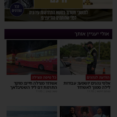
אולי יעניין אותך
הודעה לנהגים
כל טיפה מצילה
אלפי נהגים יושפעו: עבודות
אשדוד מצילה חיים: מוקד
לילה סמוך לאשדוד
התרמת דם ליד השטיבלאך
מנחם דויטש
|
11:10
משה קאהן
|
11:05