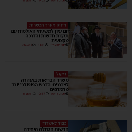
מנחם דויטש
14:24
1 תגובות
חיזוק מערך הכשרות
יום עיון למשגיחי האולמות עם
תקנות חדשות והדרכה
מקצועית
יוסי יחזקאלי
14:11
1 תגובות
ריקול
משרד הבריאות באזהרה
לצרכנים: הדבש הפופולרי יורד
מהמדפים
מנחם דויטש
06:57
1 תגובות
כבוד לאשדוד
הרשות הגדולה היחידה