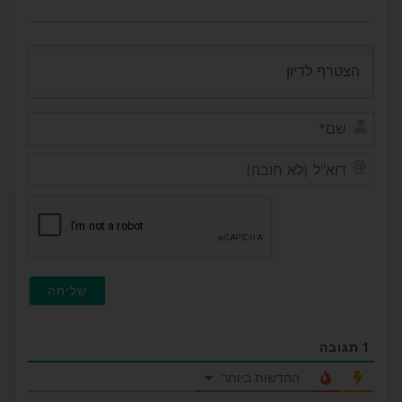
שם*
דוא"ל
(לא
חובה
1
תגובה
החדשות ביותר