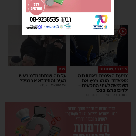
משה קאהן
|
11:53
פרסומת
1
1
איבוד עשתונות
צפו
נסיעת האימים באוטובוס
על מה שוחחו מ"מ ראש
מאשדוד: הנהג ניפץ את
העיר והחיד"א אברג׳ל?
השמשה לעיני הנוסעים –
יוסי יחזקאלי
|
23:37
ילדים פרצו בבכי
מנחם דויטש
|
11:34
| 1 תגובות