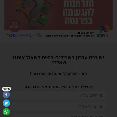
יש לכם עדכון בשבילנו? רוצים לשאול אותנו
שאלה?
haredim.ashdod@gmail.com
או שילחו אלינו פנייה ונחזור אליכם בהקדם
שיתוף