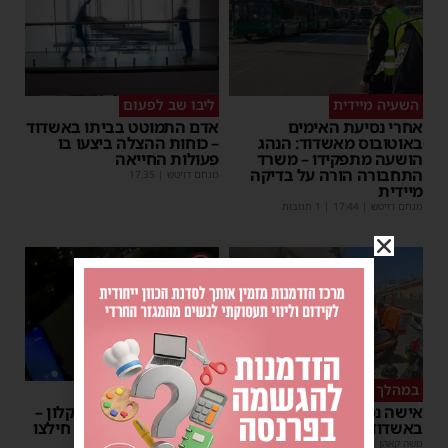
השעיה מיידית
ליבו שב לפעום
אחרי נסיעת האימים
אדם התמוטט בביתו באשדוד
באוטובוס מאשדוד: הנהג
– כוחות ההצלה ביצעו בו
הושעה מתפקידו – משרד
פעולות החייאה
התחבורה הורה על בדיקה
מנחם דויטש
|
17:35
מיידית
מנחם דויטש
|
17:44
| 1 תגובות
1
במהלך העבודה
צפו
אישה נפלה מסולם במחסן
תינוק ננעל ברכב באשקלון –
באשדוד
המתנדבים האשדודים חילצו
אותו בשלום
משה קאהן
|
17:31