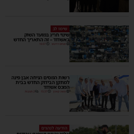
שימו לב
שינוי חריג במועד השוק
באשדוד – זה התאריך החדש
מנחם דויטש
16:07
רשות המסים הניחה אבן פינה
למתקן הבידוק החדש בבית
המכס אשדוד
משה קאהן
15:37
2 תגובות
הודעה לנהגים