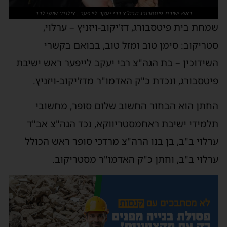
ראש ישיבת פיטסבורג הרה"צ רבי יעקב לייפער . צילום: שוקי לרר
שמחת בית פיטסבורג, דז'יקוב-ויזניץ – ערלוי,
סטריקוב: סימן טוב ומזל טוב, בבואם בקשרי
השידוכין – בת הגה"צ רבי יעקב לייפער ראש ישיבת
פיטסבורג, ונכדת כ"ק האדמו"ר מדז'יקוב-ויזניץ.
החתן הוא הבחור החשוב שלום סופר, מחשובי
תלמידי ישיבת ראחמסטריווקא, נכד הגה"צ אב"ד
ערלוי ב"ב, בן בנו הרה"צ מרדכי סופר ראש הכולל
ערלוי ב"ב, וחתן כ"ק האדמו"ר מסטריקוב.