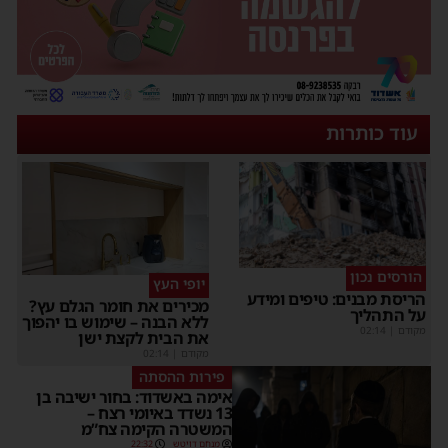
עוד כותרות
הורסים נכון
יופי העץ
הריסת מבנים: טיפים ומידע
מכירים את חומר הגלם עץ?
על התהליך
ללא הבנה – שימוש בו יהפוך
מקודם
|
02:14
את הבית לקצת ישן
מקודם
|
02:14
פירות ההסתה
אימה באשדוד: בחור ישיבה בן
13 נשדד באיומי רצח –
המשטרה הקימה צח”מ
מנחם דויטש
22:32