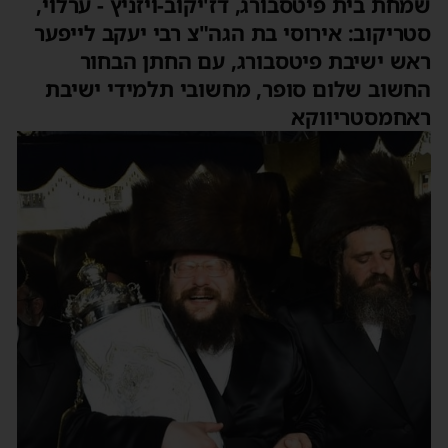
שמחת בית פיטסבורג, דז'יקוב-ויזניץ - ערלוי,
סטריקוב: אירוסי בת הגה"צ רבי יעקב לייפער
ראש ישיבת פיטסבורג, עם החתן הבחור
החשוב שלום סופר, מחשובי תלמידי ישיבת
ראחמסטריווקא