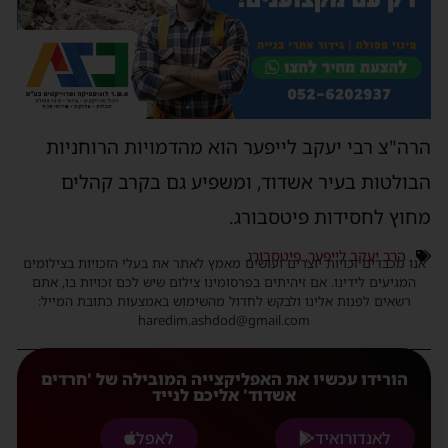
הרה"צ רבי יעקב לייפער הוא מהדמויות הרוחניות
הבולטות בעיר אשדוד, ומשפיע גם בקרב קהלים
מחוץ לחסידות פיטסבורג.
הרב יעקב לייפער
,
פיטסבורג
אנו מכבדים זכויות יוצרים ועושים מאמץ לאתר את בעלי הזכויות בצילומים
המגיעים לידינו. אם זיהיתים בפרסומינו צילום שיש לכם זכויות בו, אתם
רשאים לפנות אלינו ולבקש לחדול מהשימוש באמצעות כתובת המייל:
haredim.ashdod@gmail.com
הורידו עכשיו את האפליקצייה המובילה של 'חרדים
אשדוד' אליכם לנייד
לאנדורואיד
לאפל