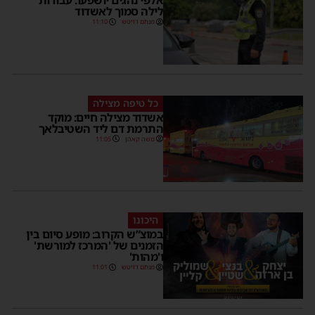
אלפי נהגים יושפעו: עבודות
לילה סמוך לאשדוד
מנחם דויטש
11:10
כל טיפה מצילה
אשדוד מצילה חיים: מוקד
התרמת דם ליד השטיבלאך
משה קאהן
11:05
היכונו
במוצ”ש הקרוב: מופע סיום בין
הזמנים של 'המרכז למורשת'
ו'מהות'
מנחם דויטש
11:01