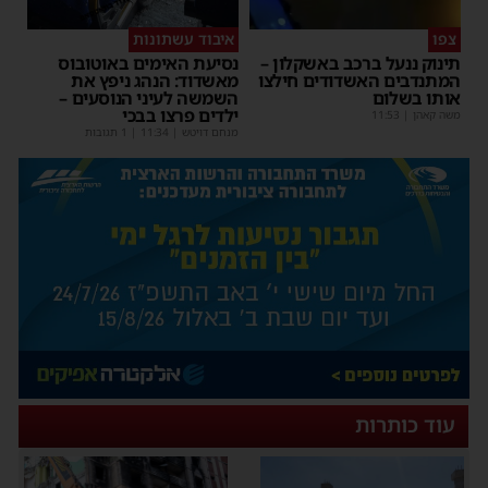
צפו
איבוד עשתונות
תינוק ננעל ברכב באשקלון –
נסיעת האימים באוטובוס
המתנדבים האשדודים חילצו
מאשדוד: הנהג ניפץ את
אותו בשלום
השמשה לעיני הנוסעים –
ילדים פרצו בבכי
משה קאהן
|
11:53
מנחם דויטש
|
11:34
| 1 תגובות
עוד כותרות