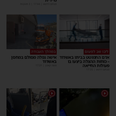
מנחם דויטש
|
17:44
| 3 תגובות
ליבו שב לפעום
במהלך העבודה
אדם התמוטט בביתו באשדוד
אישה נפלה מסולם במחסן
– כוחות ההצלה ביצעו בו
באשדוד
פעולות החייאה
משה קאהן
|
17:31
מנחם דויטש
|
17:35
1
1