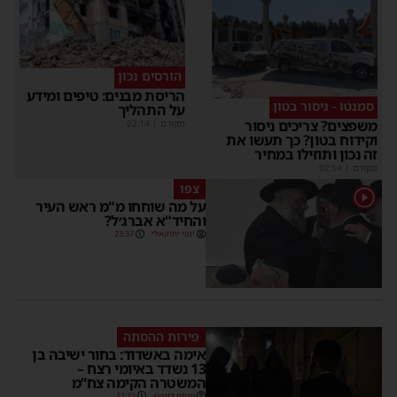
הורסים נכון
הריסת מבנים: טיפים ומידע
סמנטו - ניסור בטון
על התהליך
משפצים? צריכים ניסור
מקודם
|
02:14
וקידוח בטון? כך תעשו את
זה נכון ותוזילו במחיר
מקודם
|
02:14
צפו
1
על מה שוחחו מ"מ ראש העיר
והחיד"א אברג׳ל?
יוסי יחזקאלי
23:37
פירות ההסתה
אימה באשדוד: בחור ישיבה בן
13 נשדד באיומי רצח –
המשטרה הקימה צח”מ
מנחם דויטש
22:32