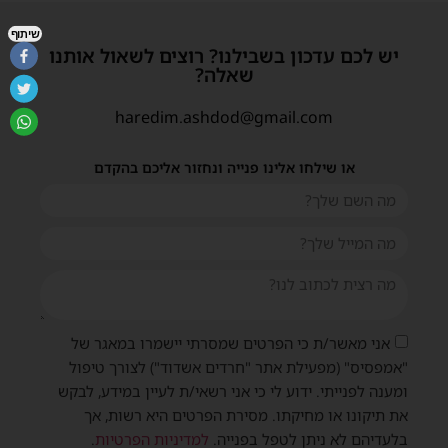
שיתוף
יש לכם עדכון בשבילנו? רוצים לשאול אותנו
שאלה?
haredim.ashdod@gmail.com
או שילחו אלינו פנייה ונחזור אליכם בהקדם
אני מאשר/ת כי הפרטים שמסרתי יישמרו במאגר של
"אמפסיס" (מפעילת אתר "חרדים אשדוד") לצורך טיפול
ומענה לפנייתי. ידוע לי כי אני רשאי/ת לעיין במידע, לבקש
את תיקונו או מחיקתו. מסירת הפרטים היא רשות, אך
בלעדיהם לא ניתן לטפל בפנייה.
למדיניות הפרטיות
.