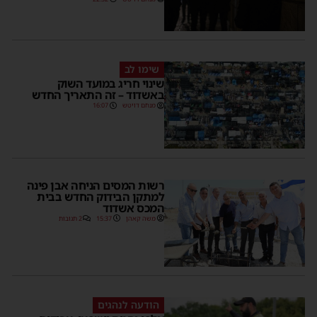
שימו לב
שינוי חריג במועד השוק
באשדוד – זה התאריך החדש
מנחם דויטש
16:07
רשות המסים הניחה אבן פינה
למתקן הבידוק החדש בבית
המכס אשדוד
משה קאהן
15:37
2 תגובות
הודעה לנהגים