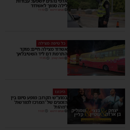
אלפי נהגים יושפעו: עבודות
לילה סמוך לאשדוד
מנחם דויטש
11:10
כל טיפה מצילה
אשדוד מצילה חיים: מוקד
התרמת דם ליד השטיבלאך
משה קאהן
11:05
היכונו
במוצ”ש הקרוב: מופע סיום בין
הזמנים של 'המרכז למורשת'
ו'מהות'
מנחם דויטש
11:01