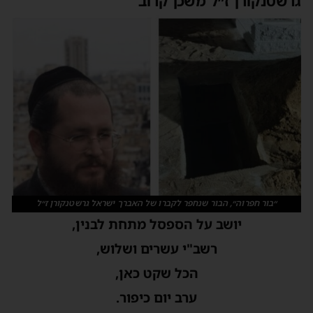
גרשטנקורן ז״ל משכן קרוב
״בור חפרוה״, הבור שנחפר לקברו של האברך ישראל גרשטנקורן ז״ל
יושב על הספסל מתחת לבנין,
רשב"י עשרים ושלוש,
הכל שקט כאן,
ערב יום כיפור.