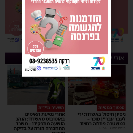
אולי יעניין אותך
1
פרסומת
סכסוך כנופיות
השעיה מיידית
ניסיון חיסול באשדוד: ירי
אחרי נסיעת האימים
לעבר עבריין מוכר –
באוטובוס מאשדוד: הנהג
המשטרה פתחה במצוד
הושעה מתפקידו – משרד
התחבורה הורה על בדיקה
מנחם דויטש
|
06:54
מיידית