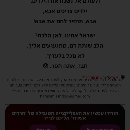
ולעולם אל נשכח את הילדים.
ילדים צריכים אבא,
אבא, תחזיר להם את אבא!
ישראל אחינו, לאן הלכת?
הלב שותת דם, מתגעגעים אליך.
לא נוכל בלעדיך.
חבר, אתה חסר. 😰
ישראל גרשטנקורן ז"ל
אנו מכבדים זכויות יוצרים ועושים מאמץ לאתר את בעלי הזכויות בצילומים
המגיעים לידינו. אם זיהיתים בפרסומינו צילום שיש לכם זכויות בו, אתם
רשאים לפנות אלינו ולבקש לחדול מהשימוש באמצעות כתובת המייל:
haredim.ashdod@gmail.com
הורידו עכשיו את האפליקצייה המובילה של 'חרדים
אשדוד' אליכם לנייד