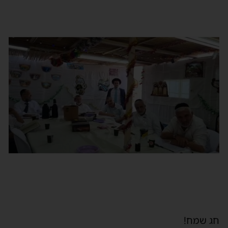
חג שמח!