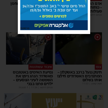
אדם התמוטט בביתו באשדוד
אישה נפלה מסולם במחסן
– כוחות ההצלה ביצעו בו
באשדוד
פעולות החייאה
משה קאהן
|
17:31
מנחם דויטש
|
17:35
פרסומת
1
1
צפו
איבוד עשתונות
תינוק ננעל ברכב באשקלון –
נסיעת האימים באוטובוס
המתנדבים האשדודים חילצו
מאשדוד: הנהג ניפץ את
אותו בשלום
השמשה לעיני הנוסעים –
ילדים פרצו בבכי
משה קאהן
|
11:53
מנחם דויטש
|
11:34
| 1 תגובות