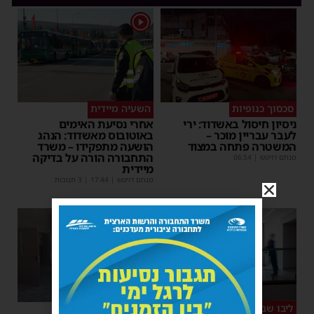
1
סכסוך כנופיות
השעיה מיידית
ניסיון חיסול באשדוד: ירי
אחרי נסיעת האימים
לעבר עבריין מוכר –
באוטובוס מאשדוד: הנהג
המשטרה פתחה במצוד
הושעה מתפקידו – משרד
התחבורה הורה על בדיקה
מנחם דויטש
|
06:54
מיידית
מנחם דויטש
|
17:44
| 3 תגובות
ליבו שב לפעום
במהלך העבודה