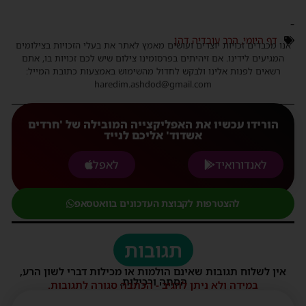
-
דף היומי
,
הרב עובדיה דהן
אנו מכבדים זכויות יוצרים ועושים מאמץ לאתר את בעלי הזכויות בצילומים
המגיעים לידינו. אם זיהיתים בפרסומינו צילום שיש לכם זכויות בו, אתם
רשאים לפנות אלינו ולבקש לחדול מהשימוש באמצעות כתובת המייל:
haredim.ashdod@gmail.com
הורידו עכשיו את האפליקצייה המובילה של 'חרדים
אשדוד' אליכם לנייד
לאנדורואיד
לאפל
להצטרפות לקבוצת העדכונים בוואטסאפ
תגובות
אין לשלוח תגובות שאינם הולמות או מכילות דברי לשון הרע,
הסתה ורכילות.
במידה ולא ניתן להגיב - הכתבה סגורה לתגובות.