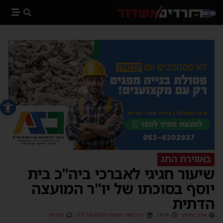
פתח סרג
באווירת החג
שיעור חגיגי לאברכי ביה"כ בית
יוסף בסוכתו של יו"ר המועצה
הדתית
אביב נחשוני
14:06
י״ז בתשרי תשפ״ג (12/10/2022)
תגובות