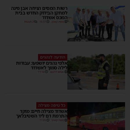
רשות המסים הניחה אבן פינה
למתקן הבידוק החדש בבית
המכס אשדוד
משה קאהן
15:37
2 תגובות
הודעה לנהגים
אלפי נהגים יושפעו: עבודות
לילה סמוך לאשדוד
מנחם דויטש
11:10
כל טיפה מצילה
אשדוד מצילה חיים: מוקד
התרמת דם ליד השטיבלאך
משה קאהן
11:05