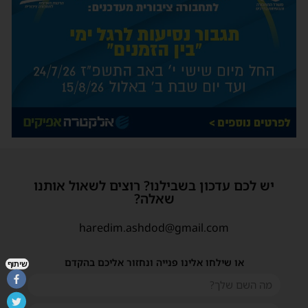
יש לכם עדכון בשבילנו? רוצים לשאול אותנו
שאלה?
haredim.ashdod@gmail.com
או שילחו אלינו פנייה ונחזור אליכם בהקדם
שיתוף