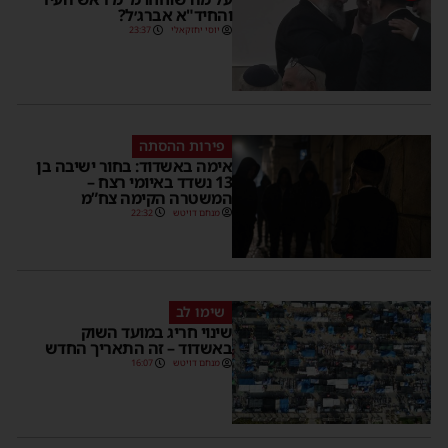
והחיד"א אברג׳ל?
יוסי יחזקאלי
23:37
פירות ההסתה
אימה באשדוד: בחור ישיבה בן
13 נשדד באיומי רצח –
המשטרה הקימה צח”מ
מנחם דויטש
22:32
שימו לב
שינוי חריג במועד השוק
באשדוד – זה התאריך החדש
מנחם דויטש
16:07