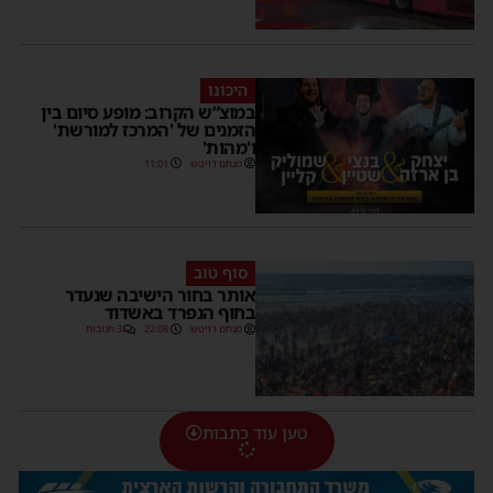
היכונו
במוצ”ש הקרוב: מופע סיום בין
הזמנים של 'המרכז למורשת'
ו'מהות'
מנחם דויטש
11:01
סוף טוב
אותר בחור הישיבה שנעדר
בחוף הנפרד באשדוד
מנחם דויטש
22:08
3 תגובות
טען עוד כתבות