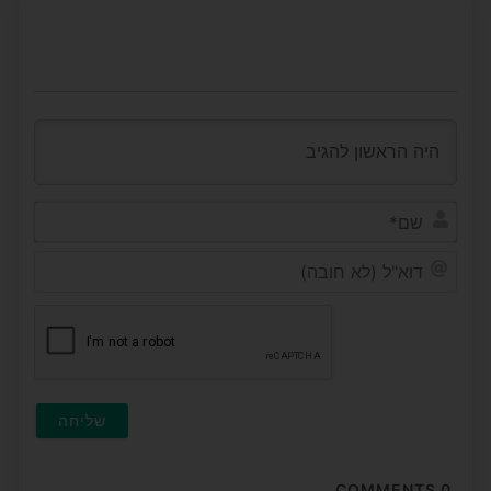
שם*
דוא"ל
(לא
חובה
COMMENTS
0