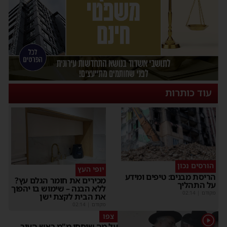
עוד כותרות
הורסים נכון
יופי העץ
הריסת מבנים: טיפים ומידע
מכירים את חומר הגלם עץ?
על התהליך
ללא הבנה – שימוש בו יהפוך
מקודם
|
02:14
את הבית לקצת ישן
מקודם
|
02:14
צפו
1
על מה שוחחו מ"מ ראש העיר