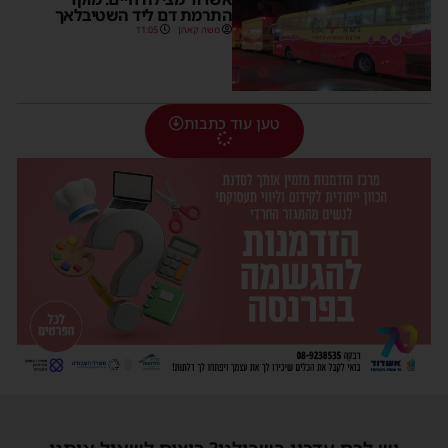
התרמת דם ליד השטיבלאך
משה קאהן
11:05
טען עוד כתבות