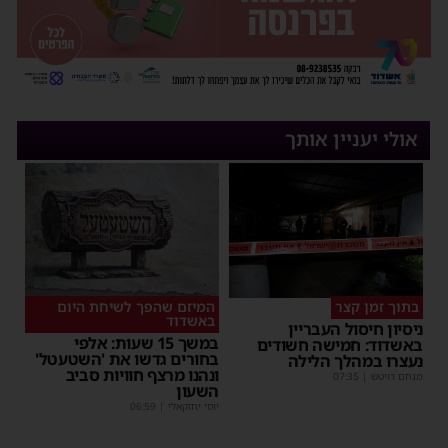
אולי יעניין אותך
בתוך זמן קצר
המיזם שהפך לשיחת היום
באשדוד
ניסיון חיסול העבריין
במשך 15 שעות: אלפי
באשדוד: חמישה חשודים
בחורים גדשו את 'השטעטל'
נעצרו במהלך הלילה
ונהנו מרצף חוויות סביב
מנחם דויטש
|
07:35
השעון
יוסי יחזקאלי
|
06:59