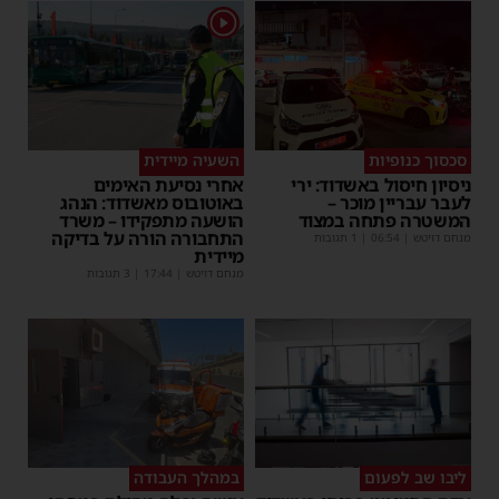
1
סכסוך כנופיות
השעיה מיידית
ניסיון חיסול באשדוד: ירי
אחרי נסיעת האימים
לעבר עבריין מוכר –
באוטובוס מאשדוד: הנהג
המשטרה פתחה במצוד
הושעה מתפקידו – משרד
התחבורה הורה על בדיקה
מנחם דויטש
|
06:54
| 1 תגובות
מיידית
מנחם דויטש
|
17:44
| 3 תגובות
ליבו שב לפעום
במהלך העבודה