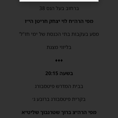
ברחוב בעל הנס 38
מפי הרה״ח לוי יצחק חריטן הי״ו
מסע בעקבות בתי הכנסת של ימי חז"ל'
בליווי מצגת
♦♦♦
בשעה 20:15
בבית המדרש פיטסבורג
בקרית פיטסבורג ברובע ג׳
מפי הרה״צ ברוך שטרנבוך שליט״א