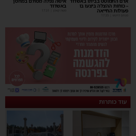
אדם התמוטט בביתו באשדוד
אישה נפלה מסולם במחסן
– כוחות ההצלה ביצעו בו
באשדוד
פעולות החייאה
משה קאהן
|
17:31
מנחם דויטש
|
17:35
עוד כותרות