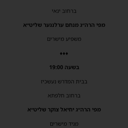
ברחוב ינאי
מפי הרה״ג מנחם ערלנגער שליט״א
משפיע מישרים
♦♦♦
בשעה 19:00
בבית המדרש נעשכיז
ברחוב חלפתא
מפי הרה״ג יחיאל צוקר שליט״א
מגיד מישרים