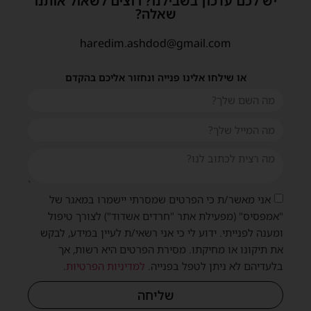
יש לכם עדכון בשבילנו? רוצים לשאול אותנו
שאלה?
haredim.ashdod@gmail.com
או שילחו אלינו פנייה ונחזור אליכם בהקדם
אני מאשר/ת כי הפרטים שמסרתי יישמרו במאגר של
"אמפסיס" (מפעילת אתר "חרדים אשדוד") לצורך טיפול
ומענה לפנייתי. ידוע לי כי אני רשאי/ת לעיין במידע, לבקש
את תיקונו או מחיקתו. מסירת הפרטים היא רשות, אך
בלעדיהם לא ניתן לטפל בפנייה.
למדיניות הפרטיות
.
שליחה