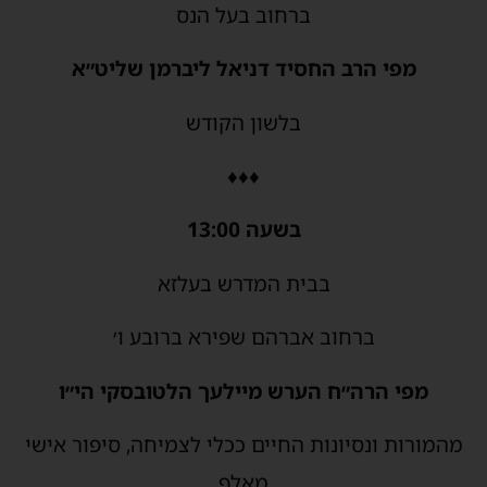
ברחוב בעל הנס
מפי הרב החסיד דניאל ליברמן שליט״א
בלשון הקודש
♦♦♦
בשעה 13:00
בבית המדרש בעלזא
ברחוב אברהם שפירא ברובע ו׳
מפי הרה״ח הערש מיילעך הלטובסקי הי״ו
מהמורות ונסיונות החיים ככלי לצמיחה, סיפור אישי
מאלף