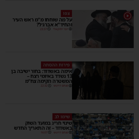
צפו
1
על מה שוחחו מ"מ ראש העיר
והחיד"א אברג׳ל?
יוסי יחזקאלי
23:37
פירות ההסתה
אימה באשדוד: בחור ישיבה בן
13 נשדד באיומי רצח –
המשטרה הקימה צח”מ
מנחם דויטש
22:32
שימו לב
שינוי חריג במועד השוק
באשדוד – זה התאריך החדש
מנחם דויטש
16:07