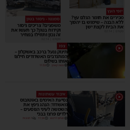
יופי העץ
מכירים את חומר הגלם עץ?
סמנטו - ניסור בטון
ללא הבנה – שימוש בו יהפוך
משפצים? צריכים ניסור
את הבית לקצת ישן
וקידוח בטון? כך תעשו את
מקודם
|
02:14
זה נכון ותוזילו במחיר
מקודם
|
02:14
צפו
1
תינוק ננעל ברכב באשקלון –
המתנדבים האשדודים חילצו
אותו בשלום
משה קאהן
11:53
איבוד עשתונות
1
נסיעת האימים באוטובוס
מאשדוד: הנהג ניפץ את
השמשה לעיני הנוסעים –
ילדים פרצו בבכי
מנחם דויטש
11:34
1 תגובות