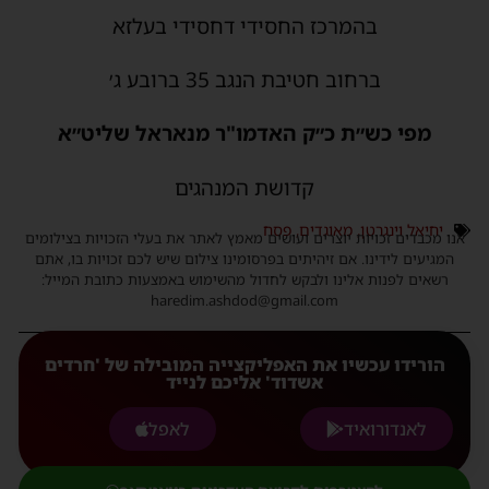
בהמרכז החסידי דחסידי בעלזא
ברחוב חטיבת הנגב 35 ברובע ג׳
מפי כש״ת כ״ק האדמו"ר מנאראל שליט״א
קדושת המנהגים
יחיאל וינגרטן
,
מאוגדים
,
פסח
אנו מכבדים זכויות יוצרים ועושים מאמץ לאתר את בעלי הזכויות בצילומים
המגיעים לידינו. אם זיהיתים בפרסומינו צילום שיש לכם זכויות בו, אתם
רשאים לפנות אלינו ולבקש לחדול מהשימוש באמצעות כתובת המייל:
haredim.ashdod@gmail.com
הורידו עכשיו את האפליקצייה המובילה של 'חרדים
אשדוד' אליכם לנייד
לאנדורואיד
לאפל