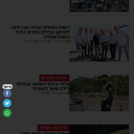
רשות המסים הניחה אבן פינה
למתקן הבידוק החדש בבית
המכס אשדוד
משה קאהן
15:37
2 תגובות
הודעה לנהגים
אלפי נהגים יושפעו: עבודות
שיתוף
לילה סמוך לאשדוד
מנחם דויטש
11:10
כל טיפה מצילה
אשדוד מצילה חיים: מוקד