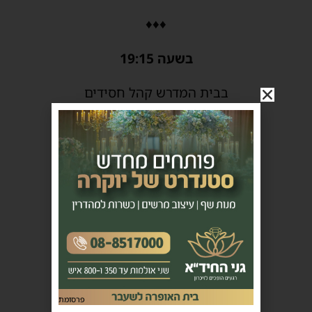
♦♦♦
בשעה 19:15
בבית המדרש קהל חסידים
ברחוב הורקנוס
מפי המגיד הרב חיים זאיד שליט״א
כנגד ארבעה בנים דיברה תורה
♦♦♦
בשעה 20:15
בבית המדרש בית שלום
פרסומת