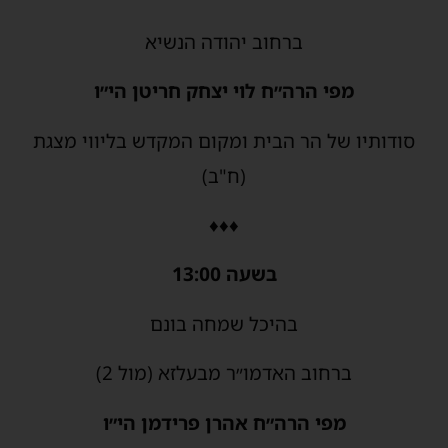
ברחוב יהודה הנשיא
מפי הרה״ח לוי יצחק חריטן הי״ו
סודותיו של הר הבית ומקום המקדש בליווי מצגת
(ח"ב)
♦♦♦
בשעה 13:00
בהיכל שמחה בונם
ברחוב האדמו״ר מבעלזא (מול 2)
מפי הרה״ח אהרן פרידמן הי״ו