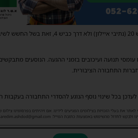
בנוסף, הקווים ייסעו דרך כביש 20 (נתיבי איילון) 
 עומסי תנועה ועיכובים בזמני ההגעה. הנוסעים מתבקשי
ברות התחבורה הציבורית.
עדכן בכל שינוי נוסף הנוגע להסדרי התחבורה בעקבות ה
 לאתר את בעלי הזכויות בצילומים המגיעים לידינו. אם זיהיתים בפרסומינו צילום 
ו ולבקש לחדול מהשימוש באמצעות כתובת המייל: haredim.ashdod@gmail.com