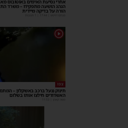
אחרי נסיעת האימים באוטובוס מאש
הנהג הושעה מתפקידו – משרד הת
הורה על בדיקה מיידית
מנחם דויטש
|
17:44
| 1 תגובות
1
צפו
תינוק ננעל ברכב באשקלון – המתנד
האשדודים חילצו אותו בשלום
משה קאהן
|
11:53