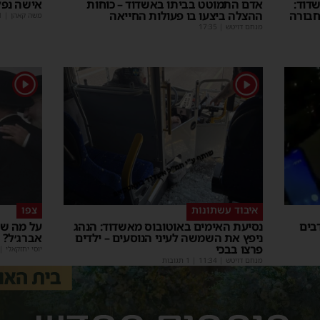
דוד:
אדם התמוטט בביתו באשדוד – כוחות
אישה נפל
חבורה
ההצלה ביצעו בו פעולות החייאה
משה קאהן
|
1
מנחם דויטש
|
17:35
1
1
איבוד עשתונות
צפו
בים
נסיעת האימים באוטובוס מאשדוד: הנהג
על מה שו
ניפץ את השמשה לעיני הנוסעים – ילדים
אברג׳ל?
פרצו בבכי
יוסי יחזקאלי
|
מנחם דויטש
|
11:34
| 1 תגובות