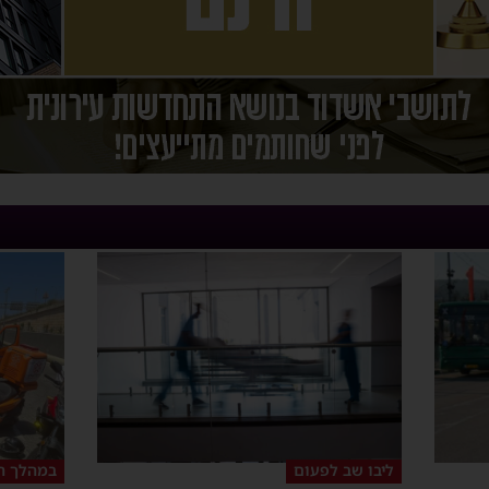
ליבו שב לפעום
במהלך ה