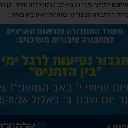
ין השעות 23:50 ועד 05:00 תיחסם לתנועה כיכר רשב״י/רבי טרפון לכיוון מזרח, 
סלולי התחבורה הציבורית ובתחנות האוטובוס באזור.