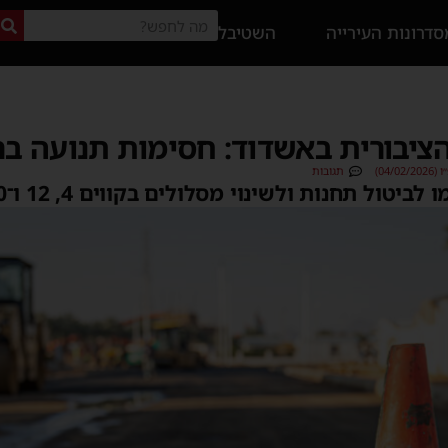
דרונות העירייה
השטיבל
ציבורית באשדוד: חסימות תנועה ברו
04/)
תגובות
יטול תחנות ולשינוי מסלולים בקווים 4, 12 ו־350