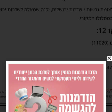
לצומת גרשום / שדרות ירושלים, יפנה שמאלה לשדרות ירוש
במסלולו המקורי.
:
1)
בורית
 לאתר את בעלי הזכויות בצילומים המגיעים לידינו. אם זיהיתים בפרסומינו צילום 
ו ולבקש לחדול מהשימוש באמצעות כתובת המייל: haredim.ashdod@gmail.com