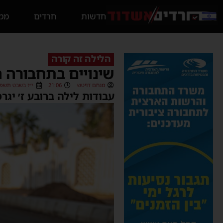
חדשות
חרדים
ממס
הלילה זה קורה
שינויים בתחבורה ה
מנחם דויטש
21:06
י״ז בשבט תשפ״ו (02/2026
עבודות לילה ברובע ז׳ יגרמו לב