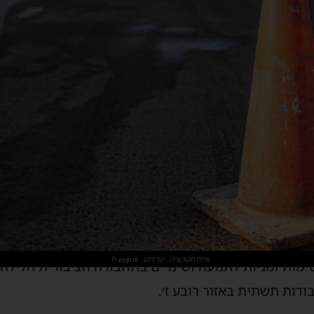
אילוסטרציה. קרדיט: freepik
ודות תשתית באזור רובע ז׳.