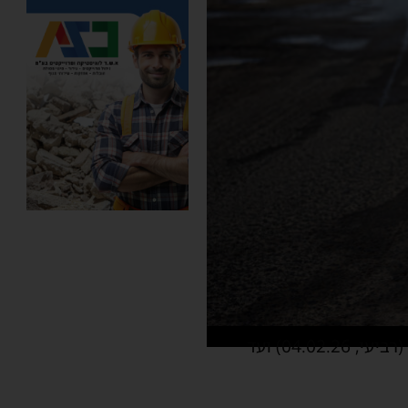
משרד התחבורה מודיע על חסימות זמניות לתנועה ושינויים בתחבורה הציבורית הלילה (רביעי, 04.02.26) ועד