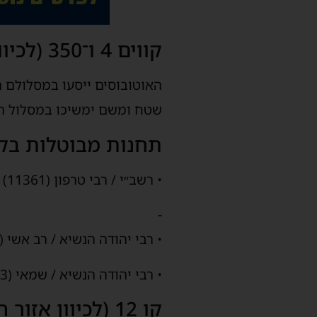
קווים 4 ו־350 (לכיוון התחנה המרכזית / בני ברק):
האוטובוסים ייסעו במסלולם הר
שטח ומשם ימשיכו במסלול המ
תחנות מבוטלות בקוו
• רשב״י / רבי טרפון (11361)
-
• רבי יהודה הנשיא / רב אשי (11362)
• רבי יהודה הנשיא / שמאי (11363)
קו 12 (לכיוון אזור התעשייה הכבדה):