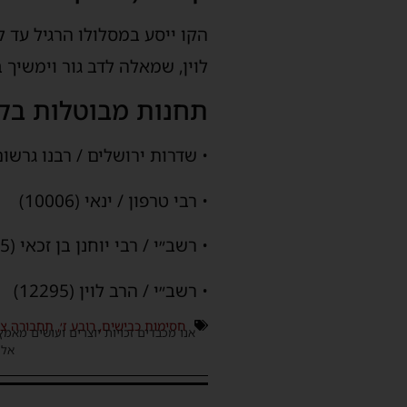
הקו ייסע במסלולו הרגיל עד 
לוין, שמאלה לדב גור וימשיך 
תחנות מבוטלות בקו 12
• שדרות ירושלים / רבנו גרשום (1020
• רבי טרפון / ינאי (10006)
• רשב״י / רבי יוחנן בן זכאי (13475)
• רשב״י / הרב לוין (12295)
חסימות כבישים
,
רובע ז׳
,
תחבורה צי
אנו מכבדים זכויות יוצרים ועושים מאמץ
אלינ