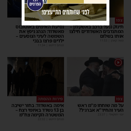
פרסומת
צפו
איבוד עשתונות
תינוק ננעל ברכב באשקלון –
נסיעת האימים באוטובוס
המתנדבים האשדודים חילצו
מאשדוד: הנהג ניפץ את
אותו בשלום
השמשה לעיני הנוסעים –
ילדים פרצו בבכי
משה קאהן
|
11:53
מנחם דויטש
|
11:34
1
צפו
פירות ההסתה
על מה שוחחו מ"מ ראש
אימה באשדוד: בחור ישיבה
העיר והחיד"א אברג׳ל?
בן 13 נשדד באיומי רצח –
המשטרה הקימה צח”מ
יוסי יחזקאלי
|
23:37
מנחם דויטש
|
22:32