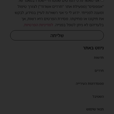
אני מאשר/ת כי הפרטים שמסרתי יישמרו במאגר של
"אמפסיס" (מפעילת אתר "חרדים אשדוד") לצורך טיפול
ומענה לפנייתי. ידוע לי כי אני רשאי/ת לעיין במידע, לבקש
את תיקונו או מחיקתו. מסירת הפרטים היא רשות, אך
בלעדיהם לא ניתן לטפל בפנייה.
למדיניות הפרטיות
.
שליחה
ניווט באתר
חדשות
חרדים
ממסדרונות העירייה
השטיבל
תנאי שימוש