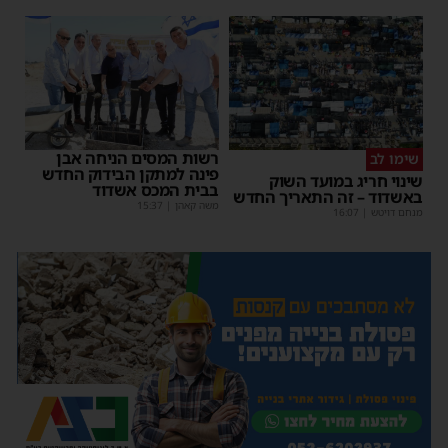
רשות המסים הניחה אבן
שימו לב
פינה למתקן הבידוק החדש
שינוי חריג במועד השוק
בבית המכס אשדוד
באשדוד – זה התאריך החדש
משה קאהן
|
15:37
מנחם דויטש
|
16:07