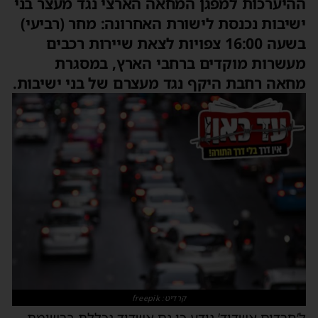
ההיערכות למפגן המחאה הארצי נגד מעצר בני
ישיבות נכנסת לישורת האחרונה: מחר (רביעי)
בשעה 16:00 צפויות לצאת שיירות רכבים
מעשרות מוקדים ברחבי הארץ, במסגרת
מחאה רחבת היקף נגד מעצרם של בני ישיבות.
קרדיט: freepik
ל’חרדים אשדוד’ נודע כי גם אשדוד נכללת ברשימת