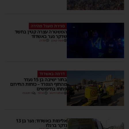
סגירת מעגל מהירה
המשטרה עצרה קטין בחשד
שדקר נער באשדוד
משה קאהן
21:59
דרמה באשדוד
בחור ישיבה בן 15 נעדר
מהחוף הנפרד – כוחות החירום
פתחו בחיפושים
מנחם דויטש
18:32
1 תגובות
אלימות באשדוד: נער בן 13
נדקר ברגלו