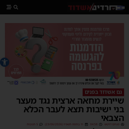
פתח סרג
גם אשדוד בפנים
שיירת מחאה ארצית נגד מעצר
בני ישיבות תצא לעבר הכלא
הצבאי
מנחם דויטש
04:58
ח׳ בתמוז תשפ״ו (23/06/2026)
5 תגובות