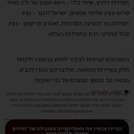
חסידות ויז’ניץ, שימי בלוי – ראש מטהו של ח”כ מאיר
פרוש ונציג שלומי אמונים, ישראל דרנגר – נציג
חסידות גור והסיעה המרכזית, ואהרון פרישמן – נציג
קהל מחזיקי הדת מחסידות בעלזא.
-
המארגנים קוראים לציבור להגיע בהמוניו ולקחת
חלק בשיירות המחאה, שלדבריהם נועדו להביע
מחאה נגד המשך מעצרם של בני ישיבות.
הפגנה
,
חוק הגיוס
אנו מכבדים זכויות יוצרים ועושים מאמץ לאתר את בעלי הזכויות בצילומים
המגיעים לידינו. אם זיהיתים בפרסומינו צילום שיש לכם זכויות בו, אתם
רשאים לפנות אלינו ולבקש לחדול מהשימוש באמצעות כתובת המייל:
haredim.ashdod@gmail.com
הורידו עכשיו את האפליקצייה המובילה של 'חרדים
אשדוד' אליכם לנייד