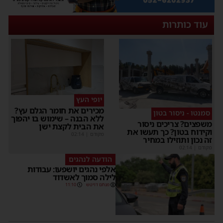
עוד כותרות
יופי העץ
מכירים את חומר הגלם עץ?
סמנטו - ניסור בטון
ללא הבנה – שימוש בו יהפוך
משפצים? צריכים ניסור
את הבית לקצת ישן
וקידוח בטון? כך תעשו את
מקודם
|
02:14
זה נכון ותוזילו במחיר
מקודם
|
02:14
הודעה לנהגים
אלפי נהגים יושפעו: עבודות
לילה סמוך לאשדוד
מנחם דויטש
11:10