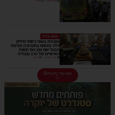
משה קאהן
18:04
פעם בדור
אוצרות בשווי כ־100 מיליון
דולר נחשפו בתערוכה: מכיפת
הבעל שם טוב ועד חפציו
האישיים של הרב עובדיה
יוסי יחזקאלי
16:34
טען עוד כתבות