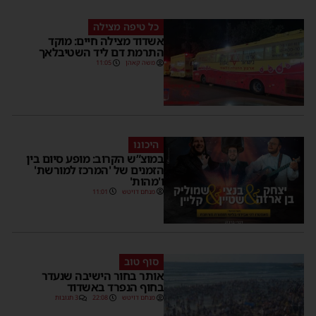
כל טיפה מצילה
אשדוד מצילה חיים: מוקד
התרמת דם ליד השטיבלאך
משה קאהן
11:05
היכונו
במוצ”ש הקרוב: מופע סיום בין
הזמנים של 'המרכז למורשת'
ו'מהות'
מנחם דויטש
11:01
סוף טוב
אותר בחור הישיבה שנעדר
בחוף הנפרד באשדוד
מנחם דויטש
22:08
3 תגובות