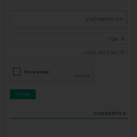
שם*
דוא"ל
(לא
חובה
COMMENTS
0