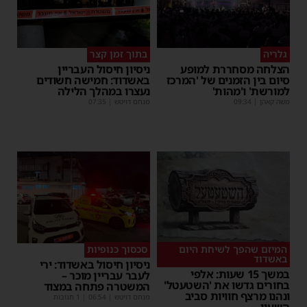
גלריה
בתוך זמן קצר
הצלחה מסחררת למופע
ניסיון חיסול העבריין
סיום בין הזמנים של 'המרכז
באשדוד: חמישה חשודים
למורשת' ו'מהות'
נעצרו במהלך הלילה
משה קאהן
|
09:34
מנחם דויטש
|
07:35
המיזם שהפך לשיחת היום
סכסוך כנופיות
באשדוד
ניסיון חיסול באשדוד: ירי
במשך 15 שעות: אלפי
לעבר עבריין מוכר –
בחורים גדשו את 'השטעטל'
המשטרה פתחה במצוד
ונהנו מרצף חוויות סביב
מנחם דויטש
|
06:54
| 1 תגובות