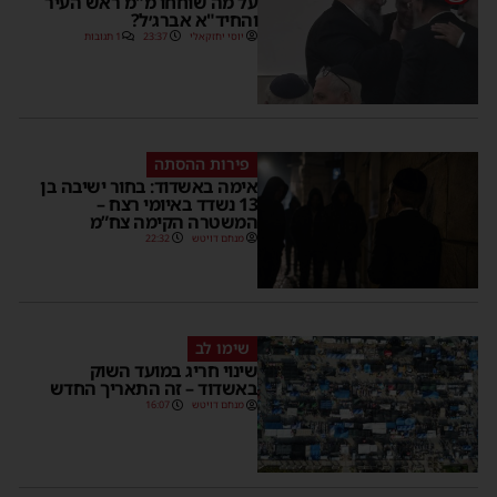
על מה שוחחו מ"מ ראש העיר
והחיד"א אברג׳ל?
יוסי יחזקאלי
23:37
1 תגובות
פירות ההסתה
אימה באשדוד: בחור ישיבה בן
13 נשדד באיומי רצח –
המשטרה הקימה צח”מ
מנחם דויטש
22:32
שימו לב
שינוי חריג במועד השוק
באשדוד – זה התאריך החדש
מנחם דויטש
16:07