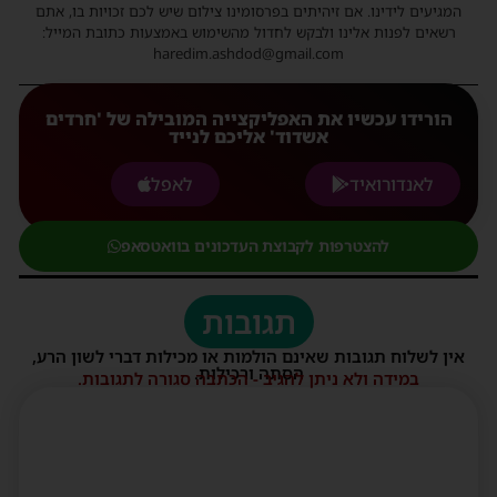
המגיעים לידינו. אם זיהיתים בפרסומינו צילום שיש לכם זכויות בו, אתם
רשאים לפנות אלינו ולבקש לחדול מהשימוש באמצעות כתובת המייל:
haredim.ashdod@gmail.com
הורידו עכשיו את האפליקצייה המובילה של 'חרדים
אשדוד' אליכם לנייד
לאנדורואיד
לאפל
להצטרפות לקבוצת העדכונים בוואטסאפ
תגובות
אין לשלוח תגובות שאינם הולמות או מכילות דברי לשון הרע,
הסתה ורכילות.
במידה ולא ניתן להגיב - הכתבה סגורה לתגובות.