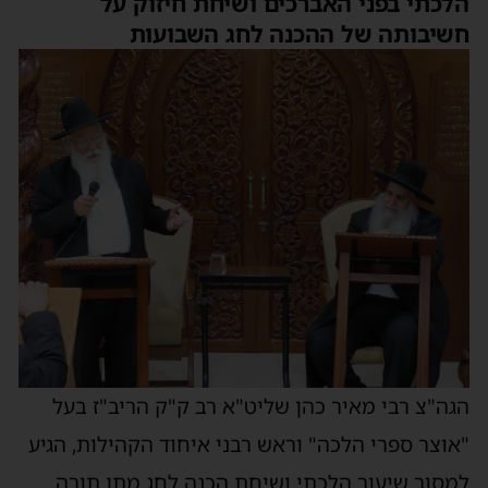
הלכתי בפני האברכים ושיחת חיזוק על
חשיבותה של ההכנה לחג השבועות
הגה"צ רבי מאיר כהן שליט"א רב ק"ק הריב"ז בעל
"אוצר ספרי הלכה" וראש רבני איחוד הקהילות, הגיע
למסור שיעור הלכתי ושיחת הכנה לחג מתן תורה