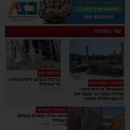
עוד כותרות
הורסים נכון
הריסת מבנים: טיפים ומידע
סמנטו - ניסור בטון
על התהליך
משפצים? צריכים ניסור
מקודם
|
02:14
וקידוח בטון? כך תעשו את
זה נכון ותוזילו במחיר
מקודם
|
02:14
במהלך העבודה
אישה נפלה מסולם במחסן
באשדוד
משה קאהן
17:31