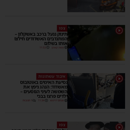
צפו
1
תינוק ננעל ברכב באשקלון –
המתנדבים האשדודים חילצו
אותו בשלום
משה קאהן
11:53
איבוד עשתונות
1
נסיעת האימים באוטובוס
מאשדוד: הנהג ניפץ את
השמשה לעיני הנוסעים –
ילדים פרצו בבכי
מנחם דויטש
11:34
1 תגובות
צפו
1