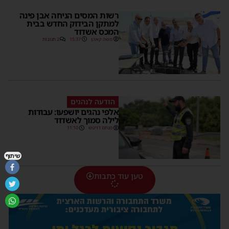
רשות המסים הניחה אבן פינה
למתקן הבידוק החדש בבית
המכס אשדוד
משה קאהן
15:37
2 תגובות
הודעה לנהגים
אלפי נהגים יושפעו: עבודות
לילה סמוך לאשדוד
מנחם דויטש
11:10
שיתוף
טען עוד כתבות