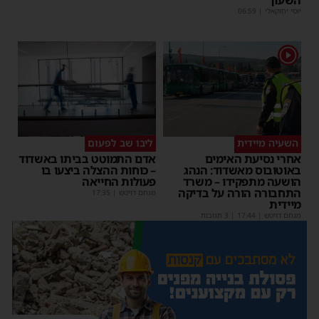
השעון
יוסי יחזקאלי
|
06:59
1
השעיה מיידית
ליבו שב לפעום
אחרי נסיעת האימים
אדם התמוטט בביתו באשדוד
באוטובוס מאשדוד: הנהג
– כוחות ההצלה ביצעו בו
הושעה מתפקידו – משרד
פעולות החייאה
התחבורה הורה על בדיקה
מנחם דויטש
|
17:35
מיידית
מנחם דויטש
|
17:44
| 3 תגובות