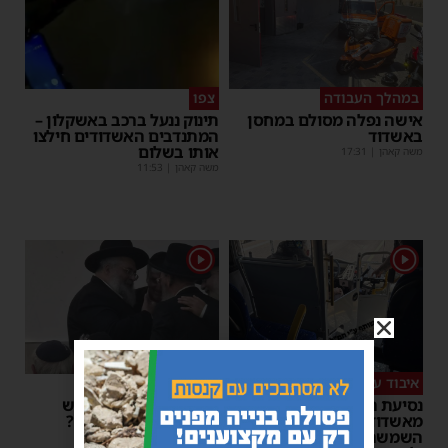
במהלך העבודה
צפו
אישה נפלה מסולם במחסן
תינוק ננעל ברכב באשקלון –
באשדוד
המתנדבים האשדודים חילצו
אותו בשלום
משה קאהן
|
17:31
משה קאהן
|
11:53
1
1
איבוד עשתונות
צפו
נסיעת האימים באוטובוס
על מה שוחחו מ"מ ראש
מאשדוד: הנהג ניפץ את
העיר והחיד"א אברג׳ל?
השמשה לעיני הנוסעים –
יוסי יחזקאלי
|
23:37