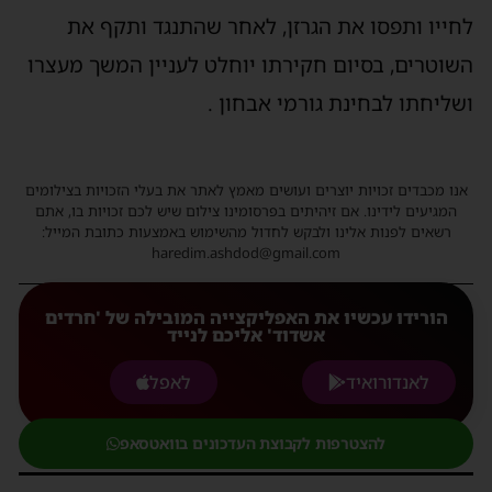
לחייו ותפסו את הגרזן, לאחר שהתנגד ותקף את
השוטרים, בסיום חקירתו יוחלט לעניין המשך מעצרו
ושליחתו לבחינת גורמי אבחון .
אנו מכבדים זכויות יוצרים ועושים מאמץ לאתר את בעלי הזכויות בצילומים
המגיעים לידינו. אם זיהיתים בפרסומינו צילום שיש לכם זכויות בו, אתם
רשאים לפנות אלינו ולבקש לחדול מהשימוש באמצעות כתובת המייל:
haredim.ashdod@gmail.com
הורידו עכשיו את האפליקצייה המובילה של 'חרדים
אשדוד' אליכם לנייד
לאנדורואיד
לאפל
להצטרפות לקבוצת העדכונים בוואטסאפ