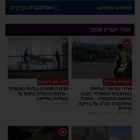
אולי יעניין אותך
1
השעיה מיידית
ליבו שב לפעום
אחרי נסיעת האימים
אדם התמוטט בביתו באשדוד
באוטובוס מאשדוד: הנהג
– כוחות ההצלה ביצעו בו
הושעה מתפקידו – משרד
פעולות החייאה
התחבורה הורה על בדיקה
מנחם דויטש
|
17:35
מיידית
מנחם דויטש
|
17:44
| 3 תגובות
1