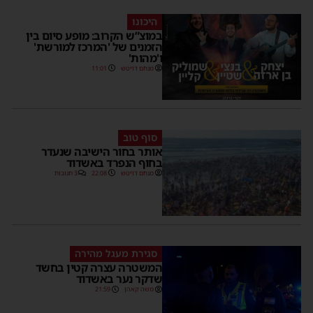
היכונו
במוצ”ש הקרוב: מופע סיום בין
הזמנים של 'המרכז למורשת'
ו'מהות'
מנחם דויטש
11:01
סוף טוב
אותר בחור הישיבה שנעדר
בחוף הנפרד באשדוד
מנחם דויטש
22:08
3 תגובות
סגירת מעגל מהירה
המשטרה עצרה קטין בחשד
שדקר נער באשדוד
משה קאהן
21:59