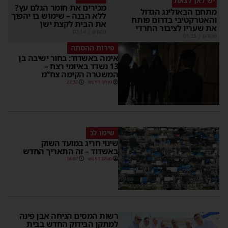
יש לאן לצאת
מכירים את חומר הגלם עץ?
מתחם הבאולינג הגדול
ללא הבנה – שימוש בו יהפוך
והאטרקטיבי בדרום פותח
את הבית לקצת ישן
את שעריו לציבור החרדי
מקודם
|
02:14
מקודם
|
01:35
פירות ההסתה
אימה באשדוד: בחור ישיבה בן
13 נשדד באיומי רצח –
המשטרה הקימה צח”מ
מנחם דויטש
22:32
שימו לב
שינוי חריג במועד השוק
באשדוד – זה התאריך החדש
מנחם דויטש
16:07
רשות המסים הניחה אבן פינה
למתקן הבידוק החדש בבית