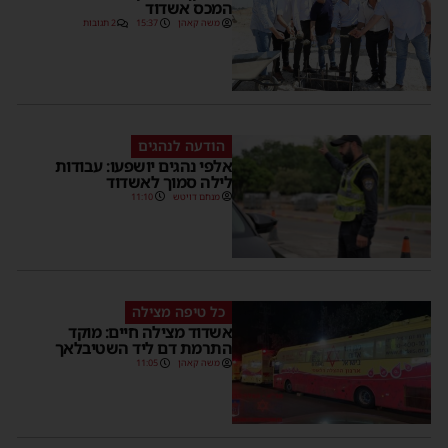
המכס אשדוד
משה קאהן
15:37
2 תגובות
הודעה לנהגים
אלפי נהגים יושפעו: עבודות
לילה סמוך לאשדוד
מנחם דויטש
11:10
כל טיפה מצילה
אשדוד מצילה חיים: מוקד
התרמת דם ליד השטיבלאך
משה קאהן
11:05