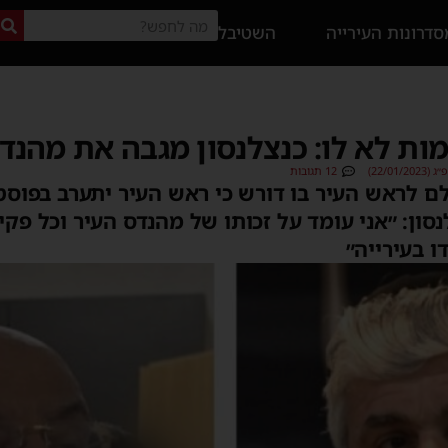
דרונות העירייה
השטיבל
ת לא לו: כנצלנסון מגבה את מהנדס
22/01)
12 תגובות
 לראש העיר בו דורש כי ראש העיר יתערב בפוסט
נסון: ״אני עומד על זכותו של מהנדס העיר וכל פק
 בעירייה״