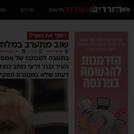
חדשות
חרדים
ממס
דוחף את האף?!
שוב מתערב במלחמו
מנחם דויטש
13:16
כ״ט בטבת תשפ״ג (/2023
בתגובה למכתבו של אמסלם
העיר כנגד דרעי כותב כנצל
דעתו שלא במסגרת תפקידו