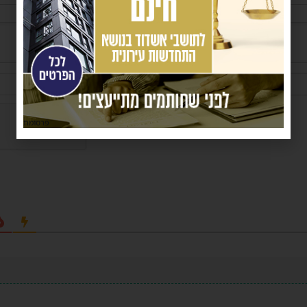
שם*
פרסומת