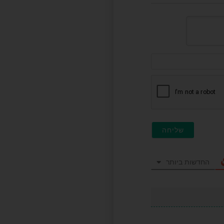
דוא"ל
(לא
חובה)
החדשות ביותר